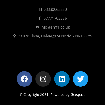
03330063250
07771702356
info@amf1.co.uk
7 Carr Close, Halvergate Norfolk NR133PW
© Copyright 2021,
Powered by Getspace