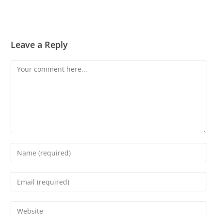
Leave a Reply