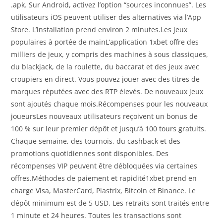
.apk. Sur Android, activez l’option “sources inconnues”. Les
utilisateurs iOS peuvent utiliser des alternatives via l’App
Store. L’installation prend environ 2 minutes.Les jeux
populaires à portée de mainL’application 1xbet offre des
milliers de jeux, y compris des machines à sous classiques,
du blackjack, de la roulette, du baccarat et des jeux avec
croupiers en direct. Vous pouvez jouer avec des titres de
marques réputées avec des RTP élevés. De nouveaux jeux
sont ajoutés chaque mois.Récompenses pour les nouveaux
joueursLes nouveaux utilisateurs reçoivent un bonus de
100 % sur leur premier dépôt et jusqu’à 100 tours gratuits.
Chaque semaine, des tournois, du cashback et des
promotions quotidiennes sont disponibles. Des
récompenses VIP peuvent être débloquées via certaines
offres.Méthodes de paiement et rapidité1xbet prend en
charge Visa, MasterCard, Piastrix, Bitcoin et Binance. Le
dépôt minimum est de 5 USD. Les retraits sont traités entre
1 minute et 24 heures. Toutes les transactions sont