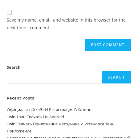
Save my name, email, and website in this browser for the
next time I comment.
Search
SEARCH
Recent Posts
Официальный сайт И Регистрация В Казино
1win 1вин Скачать На Android
1win Скачать Приложение методичка И Установка 1вин
Приложение