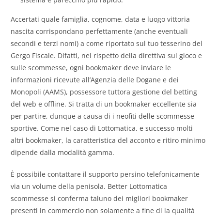
Accertati quale famiglia, cognome, data e luogo vittoria
nascita corrispondano perfettamente (anche eventuali
secondi e terzi nomi) a come riportato sul tuo tesserino del
Gergo Fiscale. Difatti, nel rispetto della direttiva sul gioco e
sulle scommesse, ogni bookmaker deve inviare le
informazioni ricevute all’Agenzia delle Dogane e dei
Monopoli (AAMS), possessore tuttora gestione del betting
del web e offline. Si tratta di un bookmaker eccellente sia
per partire, dunque a causa di i neofiti delle scommesse
sportive. Come nel caso di Lottomatica, e successo molti
altri bookmaker, la caratteristica del acconto e ritiro minimo
dipende dalla modalità gamma.
È possibile contattare il supporto persino telefonicamente
via un volume della penisola. Better Lottomatica
scommesse si conferma taluno dei migliori bookmaker
presenti in commercio non solamente a fine di la qualità