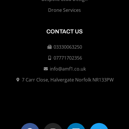
Drone Services
CONTACT US
03330063250
07771702356
info@amf1.co.uk
7 Carr Close, Halvergate Norfolk NR133PW