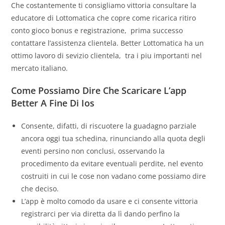
Che costantemente ti consigliamo vittoria consultare la
educatore di Lottomatica che copre come ricarica ritiro
conto gioco bonus e registrazione, prima successo
contattare l’assistenza clientela. Better Lottomatica ha un
ottimo lavoro di sevizio clientela, tra i piu importanti nel
mercato italiano.
Come Possiamo Dire Che Scaricare L’app
Better A Fine Di Ios
Consente, difatti, di riscuotere la guadagno parziale
ancora oggi tua schedina, rinunciando alla quota degli
eventi persino non conclusi, osservando la
procedimento da evitare eventuali perdite, nel evento
costruiti in cui le cose non vadano come possiamo dire
che deciso.
L’app è molto comodo da usare e ci consente vittoria
registrarci per via diretta da lì dando perfino la