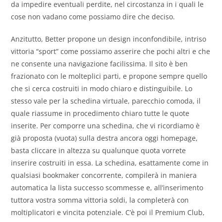
da impedire eventuali perdite, nel circostanza in i quali le
cose non vadano come possiamo dire che deciso.
Anzitutto, Better propone un design inconfondibile, intriso
vittoria “sport” come possiamo asserire che pochi altri e che
ne consente una navigazione facilissima. Il sito è ben
frazionato con le molteplici parti, e propone sempre quello
che si cerca costruiti in modo chiaro e distinguibile. Lo
stesso vale per la schedina virtuale, parecchio comoda, il
quale riassume in procedimento chiaro tutte le quote
inserite. Per comporre una schedina, che vi ricordiamo è
già proposta (vuota) sulla destra ancora oggi homepage,
basta cliccare in altezza su qualunque quota vorrete
inserire costruiti in essa. La schedina, esattamente come in
qualsiasi bookmaker concorrente, compilerà in maniera
automatica la lista successo scommesse e, all’inserimento
tuttora vostra somma vittoria soldi, la completerà con
moltiplicatori e vincita potenziale. C’è poi il Premium Club,