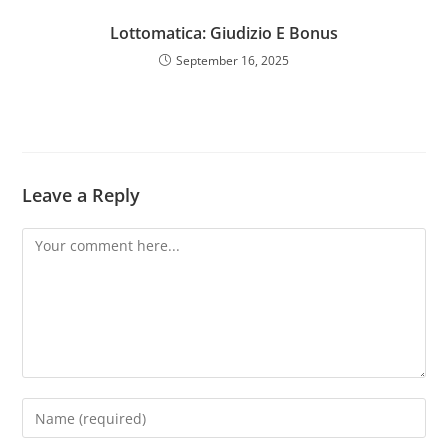
Lottomatica: Giudizio E Bonus
September 16, 2025
Leave a Reply