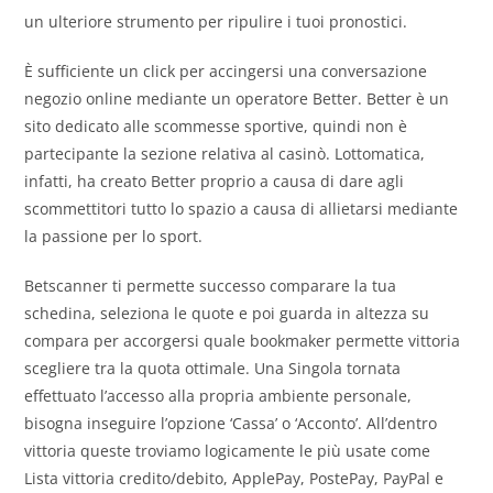
un ulteriore strumento per ripulire i tuoi pronostici.
È sufficiente un click per accingersi una conversazione
negozio online mediante un operatore Better. Better è un
sito dedicato alle scommesse sportive, quindi non è
partecipante la sezione relativa al casinò. Lottomatica,
infatti, ha creato Better proprio a causa di dare agli
scommettitori tutto lo spazio a causa di allietarsi mediante
la passione per lo sport.
Betscanner ti permette successo comparare la tua
schedina, seleziona le quote e poi guarda in altezza su
compara per accorgersi quale bookmaker permette vittoria
scegliere tra la quota ottimale. Una Singola tornata
effettuato l’accesso alla propria ambiente personale,
bisogna inseguire l’opzione ‘Cassa’ o ‘Acconto’. All’dentro
vittoria queste troviamo logicamente le più usate come
Lista vittoria credito/debito, ApplePay, PostePay, PayPal e