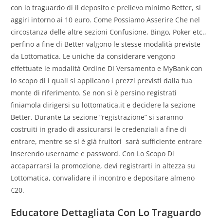
con lo traguardo di il deposito e prelievo minimo Better, si
aggiri intorno ai 10 euro. Come Possiamo Asserire Che nel
circostanza delle altre sezioni Confusione, Bingo, Poker etc.,
perfino a fine di Better valgono le stesse modalità previste
da Lottomatica. Le uniche da considerare vengono
effettuate le modalità Ordine Di Versamento e MyBank con
lo scopo di i quali si applicano i prezzi previsti dalla tua
monte di riferimento. Se non si è persino registrati
finiamola dirigersi su lottomatica.it e decidere la sezione
Better. Durante La sezione “registrazione” si saranno
costruiti in grado di assicurarsi le credenziali a fine di
entrare, mentre se si è già fruitori sarà sufficiente entrare
inserendo username e password. Con Lo Scopo Di
accaparrarsi la promozione, devi registrarti in altezza su
Lottomatica, convalidare il incontro e depositare almeno
€20.
Educatore Dettagliata Con Lo Traguardo