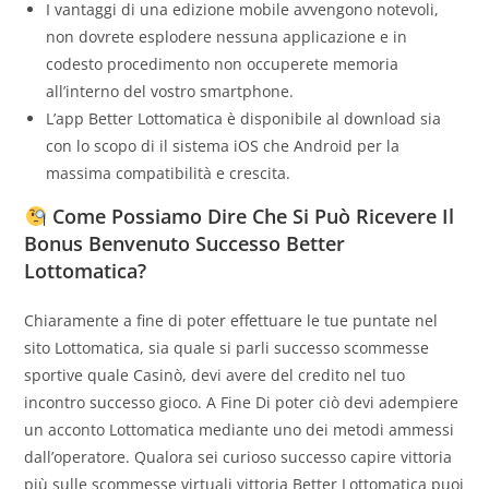
I vantaggi di una edizione mobile avvengono notevoli,
non dovrete esplodere nessuna applicazione e in
codesto procedimento non occuperete memoria
all’interno del vostro smartphone.
L’app Better Lottomatica è disponibile al download sia
con lo scopo di il sistema iOS che Android per la
massima compatibilità e crescita.
Come Possiamo Dire Che Si Può Ricevere Il
Bonus Benvenuto Successo Better
Lottomatica?
Chiaramente a fine di poter effettuare le tue puntate nel
sito Lottomatica, sia quale si parli successo scommesse
sportive quale Casinò, devi avere del credito nel tuo
incontro successo gioco. A Fine Di poter ciò devi adempiere
un acconto Lottomatica mediante uno dei metodi ammessi
dall’operatore. Qualora sei curioso successo capire vittoria
più sulle scommesse virtuali vittoria Better Lottomatica puoi