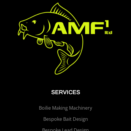
SERVICES
Boilie Making Machinery
Bespoke Bait Design
Bespoke Lead Design