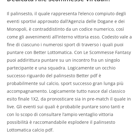
Il palinsesto, il quale rappresenta l’elenco compiuto degli
eventi sportivi approvato dall’Agenzia delle Dogane e dei
Monopoli, è contraddistinto da un codice numerico, così
come gli avvenimenti all’interno vittoria esso. Codesto vale a
fine di ciascuno i numerosi sport di traverso i quali puoi
puntare con Better Lottomatica. Con Le Scommesse Fantasy
puoi addirittura puntare su un incontro fra un singolo
partecipante e una squadra. Logicamente un occhio
successo riguardo del palinsesto Better pdf è
probabilmente sul calcio, sport successo gran lunga più
accompagnamento. Logicamente tutto nasce dal classico
esito finale 1X2, da pronosticare sia in pre-match il quale in
live. Gli eventi sui quali è probabile puntare sono tanti e
con lo scopo di consultare l’ampio ventaglio vittoria
possibilità è raccomandabile esplodere il palinsesto
Lottomatica calcio pdf.