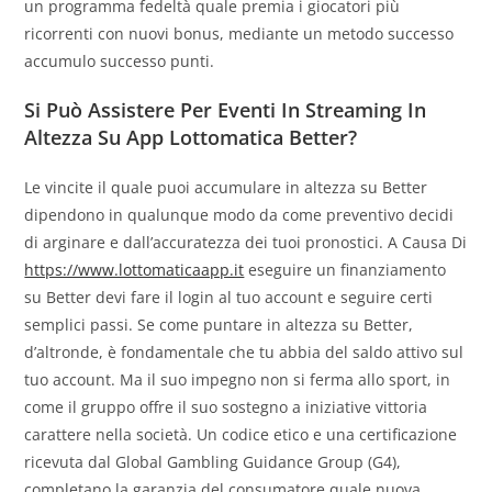
un programma fedeltà quale premia i giocatori più
ricorrenti con nuovi bonus, mediante un metodo successo
accumulo successo punti.
Si Può Assistere Per Eventi In Streaming In
Altezza Su App Lottomatica Better?
Le vincite il quale puoi accumulare in altezza su Better
dipendono in qualunque modo da come preventivo decidi
di arginare e dall’accuratezza dei tuoi pronostici. A Causa Di
https://www.lottomaticaapp.it
eseguire un finanziamento
su Better devi fare il login al tuo account e seguire certi
semplici passi. Se come puntare in altezza su Better,
d’altronde, è fondamentale che tu abbia del saldo attivo sul
tuo account. Ma il suo impegno non si ferma allo sport, in
come il gruppo offre il suo sostegno a iniziative vittoria
carattere nella società. Un codice etico e una certificazione
ricevuta dal Global Gambling Guidance Group (G4),
completano la garanzia del consumatore quale nuova