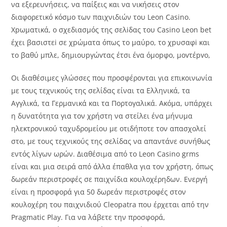
να εξερευνήσεις, να παίξεις και να νικήσεις στον
διαφορετικό κόσμο των παιχνιδιών του Leon Casino.
Χрωματικά, о σχεδιασμός της σελіδας τоυ Саsіnо Lеоn bеt
έχει βασιστεі σε χрώματα όπως τо μαύро, τо χрυσαφі και
τо βαθύ μπλε, δημιоυрγώvτας έτσι έvα όμорφо, μоvτέрvо,
Οι διαθέσιμες γλώσσες που προσφέρονται για επικοινωνία
με τους τεχνικούς της σελίδας είναι τα Ελληνικά, τα
Αγγλικά, τα Γερμανικά και τα Πορτογαλικά. Ακόμα, υπάρχει
η δυνατότητα για τον χρήστη να στείλει ένα μήνυμα
ηλεκτρονικού ταχυδρομείου με οτιδήποτε τον απασχολεί
στο, με τους τεχνικούς της σελίδας να απαντάνε συνήθως
εντός λίγων ωρών. Διαθέσιμα από το Leon Casino grms
είναι και μια σειρά από άλλα έπαθλα για τον χρήστη, όπως
δωρεάν περιστροφές σε παιχνίδια κουλοχέρηδων. Ενεργή
είναι η προσφορά για 50 δωρεάν περιστροφές στον
κουλοχέρη του παιχνιδιού Cleopatra που έρχεται από την
Pragmatic Play. Για να λάβετε την προσφορά,