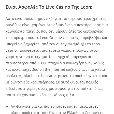
Είναι Ασφαλές Το Live Casino Της Leon;
Αυτό είναι πολύ σημαντικό, γιατί οι περισσότεροι χρήστες
συνήθως είναι χαμένοι όταν ξεκινάνε να ποντάρουν σε ένα
καινούργιο παιχνίδι που δεν ξέρουν όλες τις λειτουργίες
του, πράγμα που το Leon On line casino έχει προβλέψει και
μπορεί να ξεχωρίσει από τον ανταγωνισμό. ☝ Στο Leon
casino, προσφέρεται μια ευρεία γκάμα επιλογών στον
χρήστη για να στοιχηματίσει. Αρχικά, παρέχονται
περισσότεροι από 2. 000 παιχνίδια κουλοχέρηδων, καθώς
και άλλα παιχνίδια on the internet καζίνο όπως παιχνίδια
ρουλέτας, blackjack, baccarat, poker, τα οποία έρχονται και
με ζωντανούς κρουπιέρηδες. Σε αυτό δίνονται πολλές
ειδικές κατηγορίες στοιχηματισμού για τον παίκτη, όπως
ασιατικά χάντικαπ, κόρνερ, κάρτες κ. λπ.
Αν ψάχνετε για τις πιο χρήσιμες και ενημερωμένες
πληροφορίες για τον τζόγο στην Ελλάδα, ο George έχει