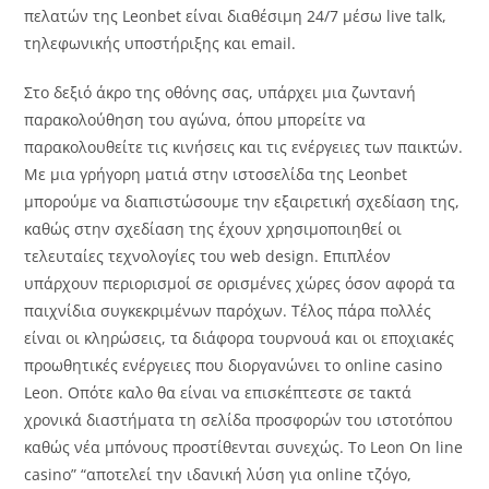
πελατών της Leonbet είναι διαθέσιμη 24/7 μέσω live talk,
τηλεφωνικής υποστήριξης και email.
Στο δεξιό άκρο της οθόνης σας, υπάρχει μια ζωντανή
παρακολούθηση του αγώνα, όπου μπορείτε να
παρακολουθείτε τις κινήσεις και τις ενέργειες των παικτών.
Με μια γρήγορη ματιά στην ιστοσελίδα της Leonbet
μπορούμε να διαπιστώσουμε την εξαιρετική σχεδίαση της,
καθώς στην σχεδίαση της έχουν χρησιμοποιηθεί οι
τελευταίες τεχνολογίες του web design. Επιπλέον
υπάρχουν περιορισμοί σε ορισμένες χώρες όσον αφορά τα
παιχνίδια συγκεκριμένων παρόχων. Τέλος πάρα πολλές
είναι οι κληρώσεις, τα διάφορα τουρνουά και οι εποχιακές
προωθητικές ενέργειες που διοργανώνει το online casino
Leon. Οπότε καλο θα είναι να επισκέπτεστε σε τακτά
χρονικά διαστήματα τη σελίδα προσφορών του ιστοτόπου
καθώς νέα μπόνους προστίθενται συνεχώς. Το Leon On line
casino” “αποτελεί την ιδανική λύση για online τζόγο,