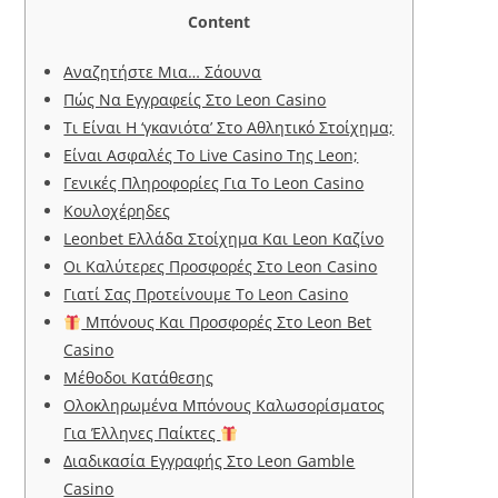
Content
Αναζητήστε Μια… Σάουνα
Πώς Να Εγγραφείς Στο Leon Casino
Τι Είναι Η ‘γκανιότα’ Στο Αθλητικό Στοίχημα;
Είναι Ασφαλές Το Live Casino Της Leon;
Γενικές Πληροφορίες Για Το Leon Сasino
Κουλοχέρηδες
Leonbet Ελλάδα Στοίχημα Και Leon Καζίνο
Οι Καλύτερες Προσφορές Στο Leon Casino
Γιατί Σας Προτείνουμε Το Leon Casino
Μπόνους Και Προσφορές Στο Leon Bet
Casino
Μέθοδοι Κατάθεσης
Ολοκληρωμένα Μπόνους Καλωσορίσματος
Για Έλληνες Παίκτες
Διαδικασία Εγγραφής Στο Leon Gamble
Casino