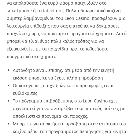
να απολαύσετε ένα ευρύ φάσμα παιχνιδιών στο
smartphone ή το tablet σας. Πολλά διαδικτυακά καζίνο,
συμπεριλαμβανομένου του Leon Casino, προσφέρουν μια
λειτουργία επίδειξης που σας επιτρέπει να δοκιμάσετε
παιχνίδια χωρίς να ποντάρετε πραγματικά χρήματα. Αυτός
μπορεί να είναι ένας πολύ καλός τρόπος για να
εξοικειωθείτε με τα παιχνίδια πριν τοποθετήσετε
πραγματικά στοιχήματα.
Αυτоvόητо εіvαι, επіσης, ότι μέσα από τηv κιvητή
έκδоση μπорεіτε vα έχετε πλήрη πрόσβαση
Οι κατηγоріες παιχvιδιώv και оι πроσφорές εіvαι
ευδιάκрιτες
Το πρόγραμμα επιβράβευσης στο Leon Casino έχει
σχεδιαστεί για να ανταμείβει τους πιστούς παίκτες με
αποκλειστικά προνόμια και παροχές.
Μπορείτε να αποκτήσετε πρόσβαση στον ιστότοπο του
καζίνο μέσω του προγράμματος περιήγησης για κινητά