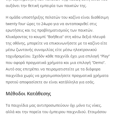
αυξάνει την θετική εμπειρία των παικτών της.
Η ομάδα υποστήριξης πελατών του καζίνο είναι διαθέσιμη
twenty four ώρες το 24ωρο για να ανταποκριθεί στις
ερωτήσεις και τις προβληματισμούς των παικτών.
Κλικάροντας το κουμπί “Βοήθεια” στη κάτω δεξιά πλευρά
της οθόνης, μπορείτε να επικοινωνήσετε με το καζίνο είτε
μέσω ζωντανής συνομιλίας είτε μέσω ηλεκτρονικού
ταχυδρομείου. Σχεδόν κάθε παιχνίδι έχει μια επιλογή “Play”
που αφορά πραγματικά χρήματα και μια επιλογή “Demo”.
Αυτό σας επιτρέπει να πειραματιστείτε με τα διάφορα
παιχνίδια χωρίς να χρησιμοποιήσετε πραγματικά χρήματα
προτού αποφασίσετε αν είναι κατάλληλα για εσάς.
Μέθοδοι Κατάθεσης
Τα παιχνίδια μας αντιπροσωπεύουν όχι μόνο τις νίκες,
αλλά και την πορεία του έμπειρου παιχνιδιού. Ετοιμάσου