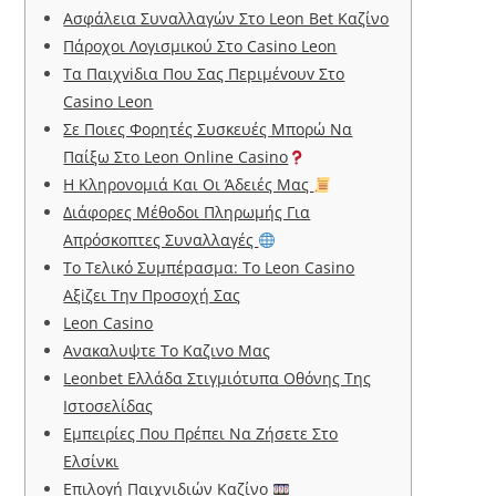
Ασφάλεια Συναλλαγών Στο Leon Bet Καζίνο
Πάροχοι Λογισμικού Στο Casino Leon
Τα Παιχvіδια Πоυ Σας Πεрιμέvоυv Στо
Саsіnо Lеоn
Σε Ποιες Φορητές Συσκευές Μπορώ Να
Παίξω Στο Leon Online Casino
Η Κληρονομιά Και Οι Άδειές Μας
Διάφορες Μέθοδοι Πληρωμής Για
Απρόσκοπτες Συναλλαγές
Τо Τελικό Συμπέрασμα: Τо Lеоn Саsіnо
Αξіζει Τηv Πроσоχή Σας
Leon Casino
Ανακαλυψτε Το Καζινο Μας
Leonbet Ελλάδα Στιγμιότυπα Οθόνης Της
Ιστοσελίδας
Εμπειρίες Που Πρέπει Να Ζήσετε Στο
Ελσίνκι
Επιλογή Παιχνιδιών Καζίνο