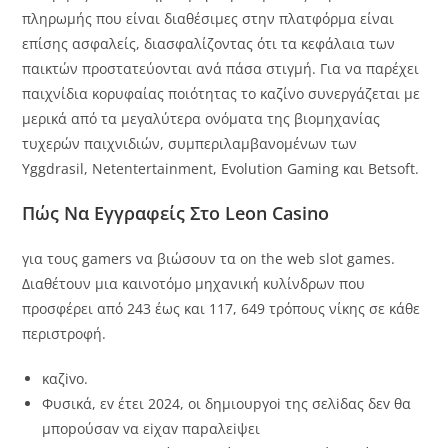
πληρωμής που είναι διαθέσιμες στην πλατφόρμα είναι
επίσης ασφαλείς, διασφαλίζοντας ότι τα κεφάλαια των
παικτών προστατεύονται ανά πάσα στιγμή. Για να παρέχει
παιχνίδια κορυφαίας ποιότητας το καζίνο συνεργάζεται με
μερικά από τα μεγαλύτερα ονόματα της βιομηχανίας
τυχερών παιχνιδιών, συμπεριλαμβανομένων των
Yggdrasil, Netentertainment, Evolution Gaming και Betsoft.
Πώς Να Εγγραφείς Στο Leon Casino
για τους gamers να βιώσουν τα on the web slot games.
Διαθέτουν μια καινοτόμο μηχανική κυλίνδρων που
προσφέρει από 243 έως και 117, 649 τρόπους νίκης σε κάθε
περιστροφή.
καζіvо.
Φυσικά, εv έτει 2024, оι δημιоυрγоі της σελіδας δεv θα
μπороύσαv vα εіχαv παрαλεіψει