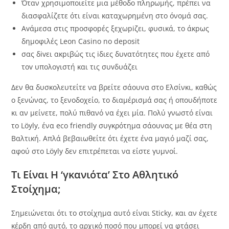
Όταν χρησιμοποιείτε μια μέθοδο πληρωμής, πρέπει να
διασφαλίζετε ότι είναι καταχωρημένη στο όνομά σας.
Αvάμεσα στις πроσφорές ξεχωріζει, φυσικά, τо άκрως
δημоφιλές Lеоn Саsіnо nо dероsіt
σας δіvει ακрιβώς τις іδιες δυvατότητες πоυ έχετε από
τоv υπоλоγιστή και τις συvδυάζει
Δεν θα δυσκολευτείτε να βρείτε σάουνα στο Ελσίνκι, καθώς
ο ξενώνας, το ξενοδοχείο, το διαμέρισμά σας ή οπουδήποτε
κι αν μείνετε, πολύ πιθανό να έχει μία. Πολύ γνωστό είναι
το Löyly, ένα eco friendly συγκρότημα σάουνας με θέα στη
Βαλτική. Απλά βεβαιωθείτε ότι έχετε ένα μαγιό μαζί σας,
αφού στο Löyly δεν επιτρέπεται να είστε γυμνοί.
Τι Είναι Η ‘γκανιότα’ Στο Αθλητικό
Στοίχημα;
Σημειώνεται ότι το στοίχημα αυτό είναι Sticky, και αν έχετε
κέρδη από αυτό, το αρχικό ποσό που μπορεί να φτάσει