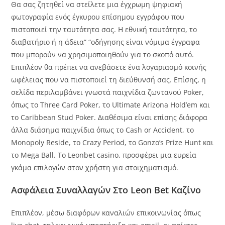
Θα σας ζητηθεί να στείλετε μια έγχρωμη ψηφιακή
φωτογραφία ενός έγκυρου επίσημου εγγράφου που
πιστοποιεί την ταυτότητα σας. Η εθνική ταυτότητα, το
διαβατήριο ή η άδεια” “οδήγησης είναι νόμιμα έγγραφα
που μπορούν να χρησιμοποιηθούν για το σκοπό αυτό.
Επιπλέον θα πρέπει να ανεβάσετε ένα λογαριασμό κοινής
ωφέλειας που να πιστοποιεί τη διεύθυνσή σας. Επίσης, η
σελίδα περιλαμβάνει γνωστά παιχνίδια ζωντανού Poker,
όπως το Three Card Poker, το Ultimate Arizona Hold’em και
το Caribbean Stud Poker. Διαθέσιμα είναι επίσης διάφορα
άλλα διάσημα παιχνίδια όπως το Cash or Accident, το
Monopoly Reside, το Crazy Period, το Gonzo’s Prize Hunt και
το Mega Ball. Το Leonbet casino, προσφέρει μια ευρεία
γκάμα επιλογών στον χρήστη για στοιχηματισμό.
Ασφάλεια Συναλλαγών Στο Leon Bet Καζίνο
Επιπλέον, μέσω διαφόρων καναλιών επικοινωνίας όπως