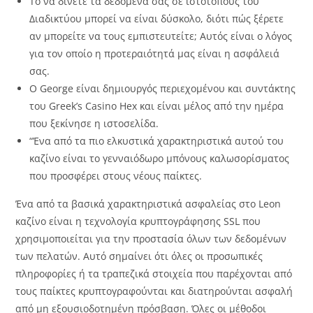
Το να δίνετε τα δεδομένα σας σε ιστότοπους του
Διαδικτύου μπορεί να είναι δύσκολο, διότι πώς ξέρετε
αν μπορείτε να τους εμπιστευτείτε; Αυτός είναι ο λόγος
για τον οποίο η προτεραιότητά μας είναι η ασφάλειά
σας.
Ο George είναι δημιουργός περιεχομένου και συντάκτης
του Greek’s Сasino Hex και είναι μέλος από την ημέρα
που ξεκίνησε η ιστοσελίδα.
“Ένα από τα πιο ελκυστικά χαρακτηριστικά αυτού του
καζίνο είναι το γενναιόδωρο μπόνους καλωσορίσματος
που προσφέρει στους νέους παίκτες.
Ένα από τα βασικά χαρακτηριστικά ασφαλείας στο Leon
καζίνο είναι η τεχνολογία κρυπτογράφησης SSL που
χρησιμοποιείται για την προστασία όλων των δεδομένων
των πελατών. Αυτό σημαίνει ότι όλες οι προσωπικές
πληροφορίες ή τα τραπεζικά στοιχεία που παρέχονται από
τους παίκτες κρυπτογραφούνται και διατηρούνται ασφαλή
από μη εξουσιοδοτημένη πρόσβαση. Όλες οι μέθοδοι