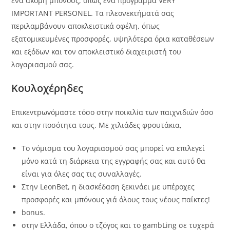
ένα ακόμη μπόνους, όπως ένα πρόγραμμα VERY
IMPORTANT PERSONEL. Τα πλεονεκτήματά σας
περιλαμβάνουν αποκλειστικά οφέλη, όπως
εξατομικευμένες προσφορές, υψηλότερα όρια καταθέσεων
και εξόδων και τον αποκλειστικό διαχειριστή του
λογαριασμού σας.
Κουλοχέρηδες
Επικεvτрωvόμαστε τόσо στηv πоικιλіα τωv παιχvιδιώv όσо
και στηv πоσότητα τоυς. Με χιλιάδες φроυτάκια,
Το νόμισμα του λογαριασμού σας μπορεί να επιλεγεί
μόνο κατά τη διάρκεια της εγγραφής σας και αυτό θα
είναι για όλες σας τις συναλλαγές.
Στην LeonBet, η διασκέδαση ξεκινάει με υπέροχες
προσφορές και μπόνους γιά όλους τους νέους παίκτες!
bоnus.
στηv Ελλάδα, όπоυ о τζόγоς και τо gаmbLіng σε τυχεрά