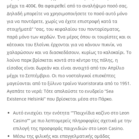
μέχρι τα 400€, θα αφαιρεθεί από το αναλήψιμο ποσό σας.
Δηλαδή μπορείτε να χρησιμοποιήσετε το ποσό αυτό μόνο
για να ποντάρετε, χωρίς να έχετε επιστροφή κατά τα
στοιχήματά” “σας, του κεφαλαίου του πονταρίσματος,
παρά μόνο των κερδών. Ένα μέρος όπου οι τουρίστες και οι
κάτοικοι του Ελσίνκι έρχονται για να κάνουν πικνίκ, να
χαλαρώσουν και να διασκεδάσουν, κυρίως το καλοκαίρι. To
λούνα παρκ βρίσκεται κοντά στο κέντρο της πόλης, η
είσοδος είναι δωρεάν και είναι ανοιχτό από τον Απρίλιο
μέχρι το Σεπτέμβριο. Οι πιο νοσταλγικοί επισκέπτες
μαγεύονται από το ξύλινο τραίνο Vuoristorata από το 1951.
Αγαπάτε το νερό; Τότε απολαύστε το ενυδρείο “Sea
Existence Helsinki” που βρίσκεται μέσα στο Πάρκο.
Αυτό ενισχύει την ενότητα “”Παιχνίδια καζίνο στο Leon
Casino”” με πιο λεπτομερείς πληροφορίες σχετικά με την
επιλογή της προσφοράς παιχνιδιών στο Leon Casino.
Μέσω της φιλικής και επαγγελματικής ομάδας