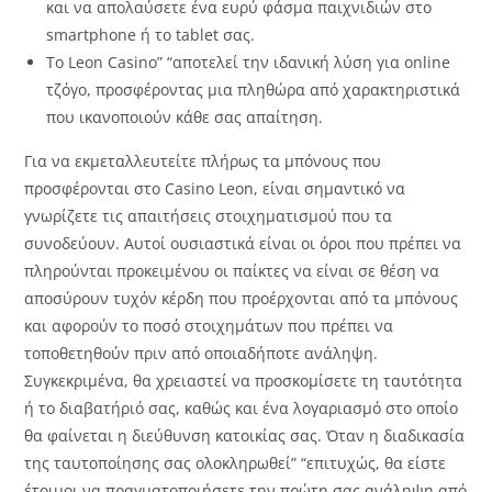
και να απολαύσετε ένα ευρύ φάσμα παιχνιδιών στο
smartphone ή το tablet σας.
Το Leon Casino” “αποτελεί την ιδανική λύση για online
τζόγο, προσφέροντας μια πληθώρα από χαρακτηριστικά
που ικανοποιούν κάθε σας απαίτηση.
Για να εκμεταλλευτείτε πλήρως τα μπόνους που
προσφέρονται στο Casino Leon, είναι σημαντικό να
γνωρίζετε τις απαιτήσεις στοιχηματισμού που τα
συνοδεύουν. Αυτοί ουσιαστικά είναι οι όροι που πρέπει να
πληρούνται προκειμένου οι παίκτες να είναι σε θέση να
αποσύρουν τυχόν κέρδη που προέρχονται από τα μπόνους
και αφορούν το ποσό στοιχημάτων που πρέπει να
τοποθετηθούν πριν από οποιαδήποτε ανάληψη.
Συγκεκριμένα, θα χρειαστεί να προσκομίσετε τη ταυτότητα
ή το διαβατήριό σας, καθώς και ένα λογαριασμό στο οποίο
θα φαίνεται η διεύθυνση κατοικίας σας. Όταν η διαδικασία
της ταυτοποίησης σας ολοκληρωθεί” “επιτυχώς, θα είστε
έτοιμοι να πραγματοποιήσετε την πρώτη σας ανάληψη από