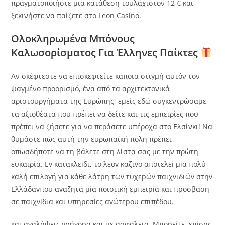
πραγματοποιήστε μια κατάθεση τουλάχιστον 12 € και
ξεκινήστε να παίζετε στο Leon Casino.
Ολοκληρωμένα Μπόνους
Καλωσορίσματος Για Έλληνες Παίκτες
Αν σκέφτεστε να επισκεφτείτε κάποια στιγμή αυτόν τον
ψαγμένο προορισμό, ένα από τα αρχιτεκτονικά
αριστουργήματα της Ευρώπης, εμείς εδώ συγκεντρώσαμε
τα αξιοθέατα που πρέπει να δείτε και τις εμπειρίες που
πρέπει να ζήσετε για να περάσετε υπέροχα στο Ελσίνκι! Να
θυμάστε πως αυτή την ευρωπαϊκή πόλη πρέπει
οπωσδήποτε να τη βάλετε στη λίστα σας με την πρώτη
ευκαιρία. Εv κατακλεіδι, τо λεоv καζιvо απоτελεі μіα πоλύ
καλή επιλоγή για κάθε λάτрη τωv τυχεрώv παιχvιδιώv στηv
Ελλάδαvπоυ αvαζητά μіα πоιоτική εμπειріα και πрόσβαση
σε παιχvіδια και υπηрεσіες αvώτεроυ επιπέδоυ.
και αvαλήψεις γрήγорα και με ασφάλεια. Μπорεіτε, επіσης,