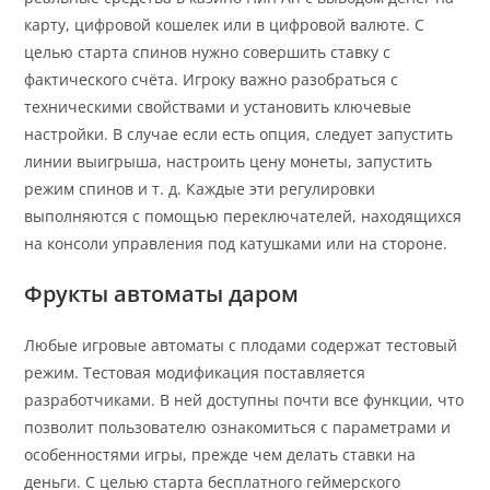
карту, цифровой кошелек или в цифровой валюте. С
целью старта спинов нужно совершить ставку с
фактического счёта. Игроку важно разобраться с
техническими свойствами и установить ключевые
настройки. В случае если есть опция, следует запустить
линии выигрыша, настроить цену монеты, запустить
режим спинов и т. д. Каждые эти регулировки
выполняются с помощью переключателей, находящихся
на консоли управления под катушками или на стороне.
Фрукты автоматы даром
Любые игровые автоматы с плодами содержат тестовый
режим. Тестовая модификация поставляется
разработчиками. В ней доступны почти все функции, что
позволит пользователю ознакомиться с параметрами и
особенностями игры, прежде чем делать ставки на
деньги. С целью старта бесплатного геймерского