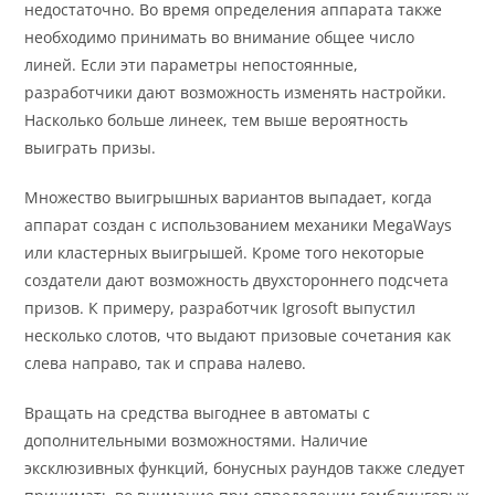
недостаточно. Во время определения аппарата также
необходимо принимать во внимание общее число
линей. Если эти параметры непостоянные,
разработчики дают возможность изменять настройки.
Насколько больше линеек, тем выше вероятность
выиграть призы.
Множество выигрышных вариантов выпадает, когда
аппарат создан с использованием механики MegaWays
или кластерных выигрышей. Кроме того некоторые
создатели дают возможность двухстороннего подсчета
призов. К примеру, разработчик Igrosoft выпустил
несколько слотов, что выдают призовые сочетания как
слева направо, так и справа налево.
Вращать на средства выгоднее в автоматы с
дополнительными возможностями. Наличие
эксклюзивных функций, бонусных раундов также следует