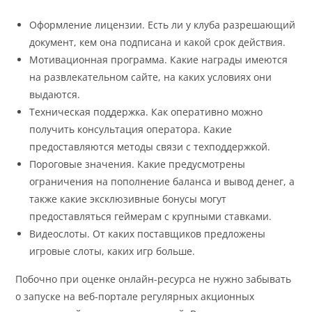
Оформление лицензии. Есть ли у клуба разрешающий
документ, кем она подписана и какой срок действия.
Мотивационная программа. Какие награды имеются
на развлекательном сайте, на каких условиях они
выдаются.
Техническая поддержка. Как оперативно можно
получить консультация оператора. Какие
предоставляются методы связи с техподдержкой.
Пороговые значения. Какие предусмотрены
ограничения на пополнение баланса и вывод денег, а
также какие эксклюзивные бонусы могут
предоставляться геймерам с крупными ставками.
Видеослоты. От каких поставщиков предложены
игровые слоты, каких игр больше.
Побочно при оценке онлайн-ресурса не нужно забывать
о запуске на веб-портале регулярных акционных