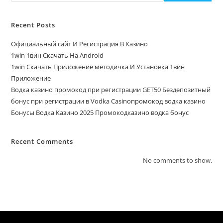
Recent Posts
Официальный сайт И Регистрация В Казино
1win 1вин Скачать На Android
1win Скачать Приложение методичка И Установка 1вин
Приложение
Водка казино промокод при регистрации GET50 Бездепозитный
бонус при регистрации в Vodka Casinoпромокод водка казино
Бонусы Водка Казино 2025 Промокодказино водка бонус
Recent Comments
No comments to show.