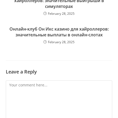
хайроллеров: значительные выигрыши в
симуляторах
February 28, 2025
Онлайн-клуб Он Икс казино для хайроллеров:
значительные выплаты в онлайн-слотах
February 28, 2025
Leave a Reply