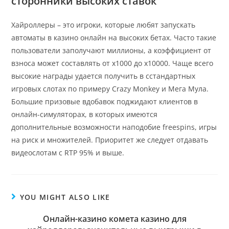
сторонники высоких ставок
Хайроллеры – это игроки, которые любят запускать
автоматы в казино онлайн на высоких бетах. Часто такие
пользователи заполучают миллионы, а коэффициент от
взноса может составлять от х1000 до х10000. Чаще всего
высокие награды удается получить в сстандартных
игровых слотах по примеру Crazy Monkey и Мега Мула.
Большие призовые вдобавок поджидают клиентов в
онлайн-симуляторах, в которых имеются
дополнительные возможности наподобие freespins, игры
на риск и множителей. Приоритет же следует отдавать
видеослотам с RTP 95% и выше.
YOU MIGHT ALSO LIKE
Онлайн-казино комета казино для