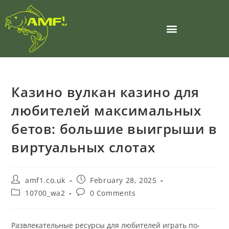
Казино вулкан казино для
любителей максимальных
бетов: большие выигрыши в
виртуальных слотах
amf1.co.uk
February 28, 2025
10700_wa2
0 Comments
Развлекательные ресурсы для любителей играть по-