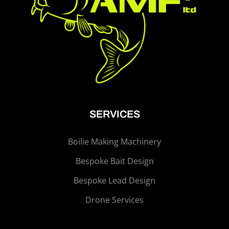
SERVICES
Boilie Making Machinery
Bespoke Bait Design
Bespoke Lead Design
Drone Services