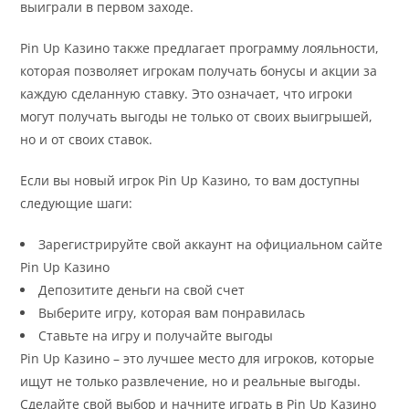
выиграли в первом заходе.
Pin Up Казино также предлагает программу лояльности,
которая позволяет игрокам получать бонусы и акции за
каждую сделанную ставку. Это означает, что игроки
могут получать выгоды не только от своих выигрышей,
но и от своих ставок.
Если вы новый игрок Pin Up Казино, то вам доступны
следующие шаги:
Зарегистрируйте свой аккаунт на официальном сайте
Pin Up Казино
Депозитите деньги на свой счет
Выберите игру, которая вам понравилась
Ставьте на игру и получайте выгоды
Pin Up Казино – это лучшее место для игроков, которые
ищут не только развлечение, но и реальные выгоды.
Сделайте свой выбор и начните играть в Pin Up Казино