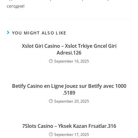
сегодня!
YOU MIGHT ALSO LIKE
Xslot Giri Casino – Xslot Trkiye Gncel Giri
Adresi.126
September 16, 2025
Betify Casino en Ligne Jouez sur Betify avec 1000
.5189
September 20, 2025
7Slots Casino – Yksek Kazan Frsatlar.316
September 17, 2025