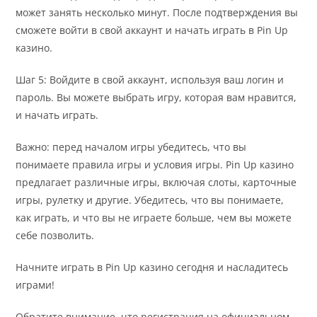
может занять несколько минут. После подтверждения вы
сможете войти в свой аккаунт и начать играть в Pin Up
казино.
Шаг 5: Войдите в свой аккаунт, используя ваш логин и
пароль. Вы можете выбрать игру, которая вам нравится,
и начать играть.
Важно: перед началом игры убедитесь, что вы
понимаете правила игры и условия игры. Pin Up казино
предлагает различные игры, включая слоты, карточные
игры, рулетку и другие. Убедитесь, что вы понимаете,
как играть, и что вы не играете больше, чем вы можете
себе позволить.
Начните играть в Pin Up казино сегодня и насладитесь
играми!
Обратите внимание, что регистрация на официальном