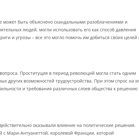
е может быть объяснено скандальными разоблачениями и
ятельных людей, могли использовать его как способ давления
риги и угрозы – все это могло помочь им добиться своих целей 
 вопроса. Проституция в период революций могла стать одним
ых других возможностей трудоустройства. При этом спрос на и
абильности и требования различных слоев общества к решению
и действительно оказывали влияние на политические решения.
й с Мари-Антуанеттой, королевой Франции, которой