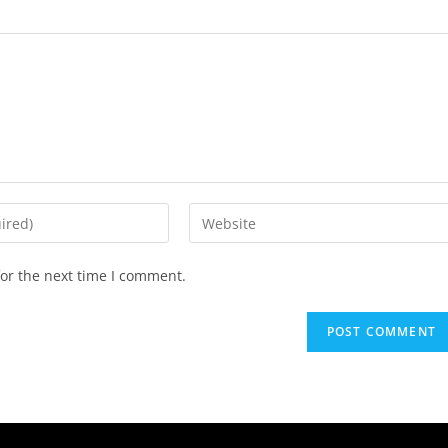
or the next time I comment.