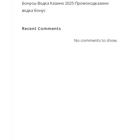
Бонусы Водка Казино 2025 Промокодказино
водка бонус
Recent Comments
No comments to show.