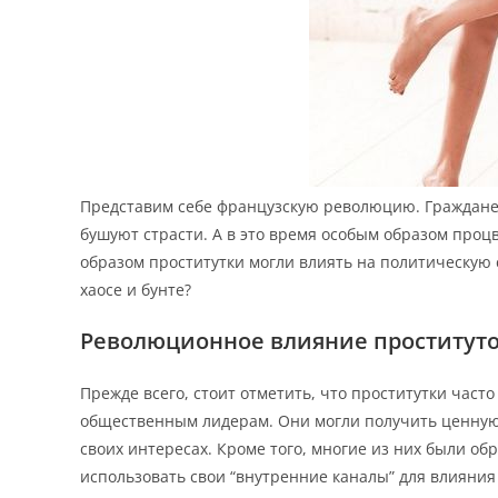
Представим себе французскую революцию. Граждане 
бушуют страсти. А в это время особым образом проц
образом проститутки могли влиять на политическую
хаосе и бунте?
Революционное влияние проститут
Прежде всего, стоит отметить, что проститутки час
общественным лидерам. Они могли получить ценную
своих интересах. Кроме того, многие из них были о
использовать свои “внутренние каналы” для влияния