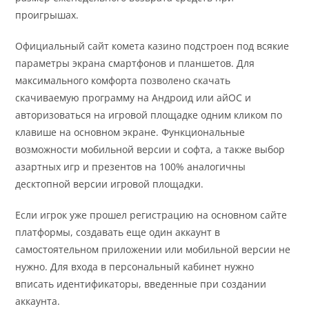
проигрышах.
Официальный сайт комета казино подстроен под всякие
параметры экрана смартфонов и планшетов. Для
максимального комфорта позволено скачать
скачиваемую программу на Андроид или айОС и
авторизоваться на игровой площадке одним кликом по
клавише на основном экране. Функциональные
возможности мобильной версии и софта, а также выбор
азартных игр и презентов на 100% аналогичны
десктопной версии игровой площадки.
Если игрок уже прошел регистрацию на основном сайте
платформы, создавать еще один аккаунт в
самостоятельном приложении или мобильной версии не
нужно. Для входа в персональный кабинет нужно
вписать идентификаторы, введенные при создании
аккаунта.