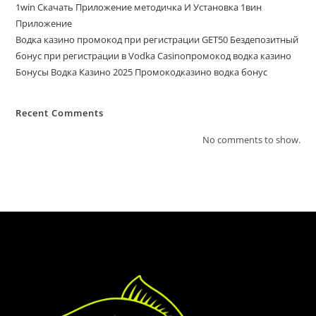
1win Скачать Приложение методичка И Установка 1вин
Приложение
Водка казино промокод при регистрации GET50 Бездепозитный
бонус при регистрации в Vodka Casinoпромокод водка казино
Бонусы Водка Казино 2025 Промокодказино водка бонус
Recent Comments
No comments to show.