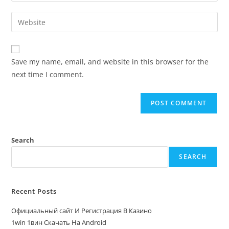
Save my name, email, and website in this browser for the
next time I comment.
Search
SEARCH
Recent Posts
Официальный сайт И Регистрация В Казино
1win 1вин Скачать На Android