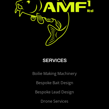
SERVICES
Boilie Making Machinery
Bespoke Bait Design
Bespoke Lead Design
Drone Services