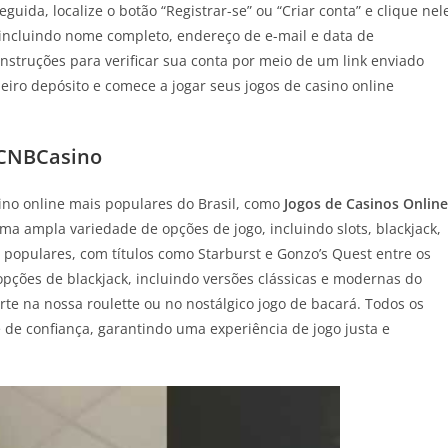
uida, localize o botão “Registrar-se” ou “Criar conta” e clique nel
incluindo nome completo, endereço de e-mail e data de
instruções para verificar sua conta por meio de um link enviado
meiro depósito e comece a jogar seus jogos de casino online
 CNBCasino
ino online mais populares do Brasil, como
Jogos de Casinos Online
ma ampla variedade de opções de jogo, incluindo slots, blackjack,
e populares, com títulos como Starburst e Gonzo’s Quest entre os
opções de blackjack, incluindo versões clássicas e modernas do
orte na nossa roulette ou no nostálgico jogo de bacará. Todos os
 de confiança, garantindo uma experiência de jogo justa e