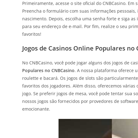
Primeiramente, acesse o site oficial do CNBCasino. Em seg
Preencha o formulário com suas informações pessoais, 
nascimento. Depois, escolha uma senha forte e siga as 
para seu endereço de e-mail. Por fim, realize o seu pri
favoritos!
Jogos de Casinos Online Populares no
No CNBCasino, você pode jogar alguns dos jogos de cas
Populares no CNBCasino
. A nossa plataforma oferece u
roulette e bacará. Os jogos de slots são particularment
favoritos dos jogadores. Além disso, oferecemos várias 
jogo. Se preferir jogos de mesa, você pode tentar sua s
nossos jogos são fornecidos por provedores de software
emocionante.