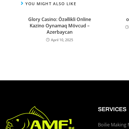
YOU MIGHT ALSO LIKE
Glory Casino: Özəllikli Online
o
Kazino Oynamaq Mövcud –
Azerbaycan
April 10, 2025
SERVICES
Boilie Making