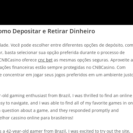
mo Depositar e Retirar Dinheiro
ade. Você pode escolher entre diferentes opções de depósito, co
tar, basta selecionar sua opção preferida durante o processo de
o CNBCasino oferece
cnc bet
as mesmas opções seguras. Aproveite a
sações financeiras estão sempre protegidas no CNBCasino. Com
 concentrar em jogar seus jogos preferidos em um ambiente just
old gaming enthusiast from Brazil, I was thrilled to find an online
asy to navigate, and I was able to find all of my favorite games in o
d a question about a game, and they responded promptly and
lhor cassino online para brasileiros!
 42-year-old gamer from Brazil, I was excited to try out the site,