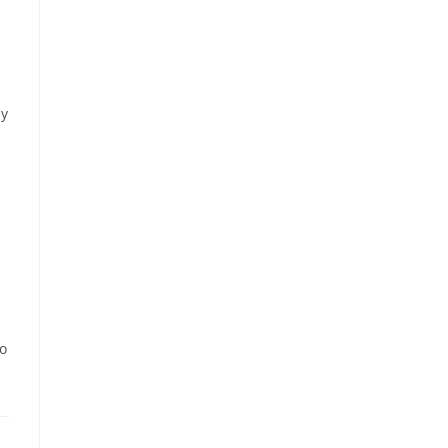
my
do