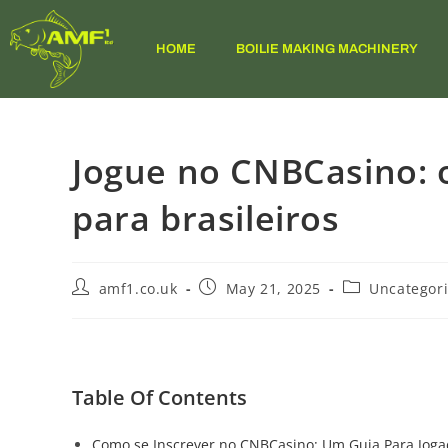
HOME
BOILIE MAKING MACHINERY
Jogue no CNBCasino: 
para brasileiros
amf1.co.uk
May 21, 2025
Uncategor
Table Of Contents
Como se Inscrever no CNBCasino: Um Guia Para Jogad