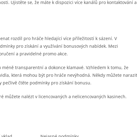
sti. Ujistěte se, že máte k dispozici více kanálů pro kontaktování a
t rozdíl pro hráče hledající více příležitostí k sázení. V
odmínky pro získání a využívání bonusových nabídek. Mezi
oručení a pravidelné promo akce.
méně transparentní a dokonce klamavé. Vzhledem k tomu, že
avidla, která mohou být pro hráče nevýhodná. Někdy můžete narazi
 pečlivě čtěte podmínky pro získání bonusu.
ré můžete nalézt v licencovaných a nelicencovaných kasinech.
 vklad
Nejasné podmínky