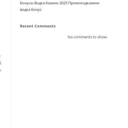
Бонусы Водка Казино 2025 Промокодказино
водка бонус
Recent Comments
No comments to show.
t
i
e