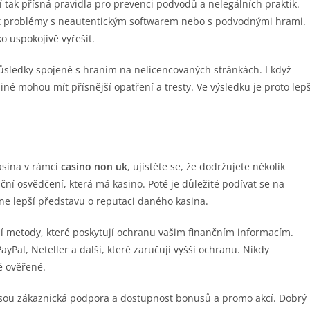
í tak přísná pravidla pro prevenci podvodů a nelegálních praktik.
ít problémy s neautentickým softwarem nebo s podvodnými hrami.
o uspokojivě vyřešit.
důsledky spojené s hraním na nelicencovaných stránkách. I když
iné mohou mít přísnější opatření a tresty. Ve výsledku je proto lepš
kasina v rámci
casino non uk
, ujistěte se, že dodržujete několik
ční osvědčení, která má kasino. Poté je důležité podívat se na
tne lepší představu o reputaci daného kasina.
ní metody, které poskytují ochranu vašim finančním informacím.
Pal, Neteller a další, které zaručují vyšší ochranu. Nikdy
ě ověřené.
, jsou zákaznická podpora a dostupnost bonusů a promo akcí. Dobrý