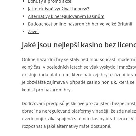
Bonusy a promo akce
Jak efektivně využívat bonusy?
Alternativy k neregulovaným kasinům
Budoucnost online hazardních her ve Velké Británii
Závěr
Jaké jsou nejlepší kasino bez licenc
Online hazardní hry se staly nedílnou součástí moderní 
volný čas. V posledních letech se však vyskytlo i množstv
existuje řada platforem, které nabízejí hry a sázení bez 
je obzvláště zajímavá v případě
casino non uk
, která se
komisí pro hazardní hry.
Dodržování předpisů je klíčové pro zajištění bezpečnost
obrací na neregulované platformy v naději, že zde nalezn
uvědomují rizika spojená s těmito kasiny bez licence. V t
rozpoznat a jaké alternativy máte dostupné.