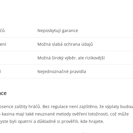
áčů
Neposkytují garance
ení
Možná slabá ochrana údajů
Možná široký výběr, ale rizikovější
í
Nejednoznačné pravidla
nce
bsence zaštity hráčů. Bez regulace není zajištěno, že výplaty budo
 kasina mají také neuznané metody ověření totožnosti, což může
ste byli opatrní a důkladně si prověřili, kde hrajete.