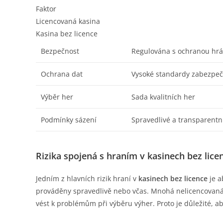
Faktor
Licencovaná kasina
Kasina bez licence
Bezpečnost
Regulována s ochranou hr
Ochrana dat
Vysoké standardy zabezpeč
Výběr her
Sada kvalitních her
Podmínky sázení
Spravedlivé a transparentn
Rizika spojená s hraním v kasinech bez lice
Jedním z hlavních rizik hraní v
kasinech bez licence
je a
prováděny spravedlivě nebo včas. Mnohá nelicencovaná
vést k problémům při výběru výher. Proto je důležité, aby