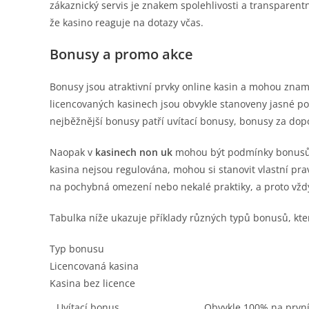
zákaznický servis je znakem spolehlivosti a transparentno
že kasino reaguje na dotazy včas.
Bonusy a promo akce
Bonusy jsou atraktivní prvky online kasin a mohou znamena
licencovaných kasinech jsou obvykle stanoveny jasné p
nejběžnější bonusy patří uvítací bonusy, bonusy za dop
Naopak v
kasinech non uk
mohou být podmínky bonusů 
kasina nejsou regulována, mohou si stanovit vlastní pr
na pochybná omezení nebo nekalé praktiky, a proto vždy
Tabulka níže ukazuje příklady různých typů bonusů, kte
Typ bonusu
Licencovaná kasina
Kasina bez licence
Uvítací bonus
Obvykle 100% na první