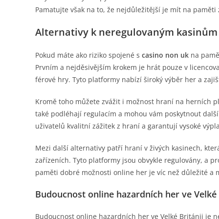
Pamatujte však na to, že nejdůležitější je mít na pamět
Alternativy k neregulovaným kasinům
Pokud máte ako riziko spojené s
casino non uk
na paměti
Prvním a nejděsivějším krokem je hrát pouze v licencov
férové hry. Tyto platformy nabízí široký výběr her a zaji
Kromě toho můžete zvážit i možnost hraní na herních pla
také podléhají regulacím a mohou vám poskytnout další 
uživatelů kvalitní zážitek z hraní a garantují vysoké výpla
Mezi další alternativy patří hraní v živých kasinech, kt
zařízeních. Tyto platformy jsou obvykle regulovány, a 
paměti dobré možnosti online her je víc než důležité a m
Budoucnost online hazardních her ve Velké 
Budoucnost online hazardních her ve Velké Británii je