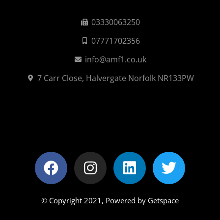
03330063250
07771702356
info@amf1.co.uk
7 Carr Close, Halvergate Norfolk NR133PW
© Copyright 2021,
Powered by Getspace