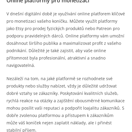
Online platformy pro monetizaci
V dnešní digitální době je využívání online platforem klíčové
pro monetizaci vašeho koníčku. Můžete využít platformy
jako Etsy pro prodej fyzických produktů nebo Patreon pro
podporu pravidelných dárců. Online platformy vám umožní
dosáhnout širšího publika a maximalizovat profit z vašeho
podnikání. Důležité je také zajistit, aby vaše online
přítomnost byla profesionální, atraktivní a snadno
navigovatelná.
Nezáleží na tom, na jaké platformě se rozhodnete své
produkty nebo služby nabízet, vždy je důležité udržovat
dobré vztahy se zákazníky. Poskytování kvalitních služeb,
rychlá reakce na otázky a zajištění obousměrné komunikace
mohou posílit vaši reputaci a podpořit loajalitu zákazníků. S
dobře zvolenou platformou a přístupem k zákazníkům
může váš koníček nejen zaplatit náklady, ale i přinést
stabilní příjem.