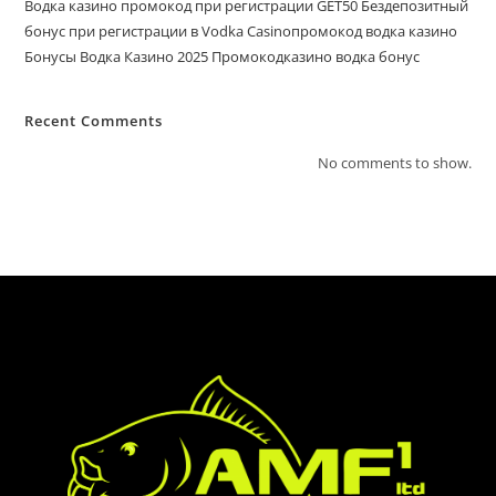
Водка казино промокод при регистрации GET50 Бездепозитный
бонус при регистрации в Vodka Casinoпромокод водка казино
Бонусы Водка Казино 2025 Промокодказино водка бонус
Recent Comments
No comments to show.