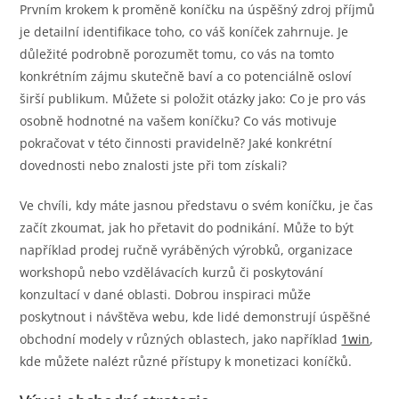
Prvním krokem k proměně koníčku na úspěšný zdroj příjmů
je detailní identifikace toho, co váš koníček zahrnuje. Je
důležité podrobně porozumět tomu, co vás na tomto
konkrétním zájmu skutečně baví a co potenciálně osloví
širší publikum. Můžete si položit otázky jako: Co je pro vás
osobně hodnotné na vašem koníčku? Co vás motivuje
pokračovat v této činnosti pravidelně? Jaké konkrétní
dovednosti nebo znalosti jste při tom získali?
Ve chvíli, kdy máte jasnou představu o svém koníčku, je čas
začít zkoumat, jak ho přetavit do podnikání. Může to být
například prodej ručně vyráběných výrobků, organizace
workshopů nebo vzdělávacích kurzů či poskytování
konzultací v dané oblasti. Dobrou inspiraci může
poskytnout i návštěva webu, kde lidé demonstrují úspěšné
obchodní modely v různých oblastech, jako například
1win
,
kde můžete nalézt různé přístupy k monetizaci koníčků.