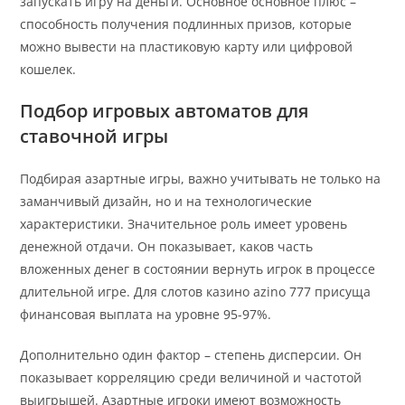
запускать игру на деньги. Основное основное плюс –
способность получения подлинных призов, которые
можно вывести на пластиковую карту или цифровой
кошелек.
Подбор игровых автоматов для
ставочной игры
Подбирая азартные игры, важно учитывать не только на
заманчивый дизайн, но и на технологические
характеристики. Значительное роль имеет уровень
денежной отдачи. Он показывает, каков часть
вложенных денег в состоянии вернуть игрок в процессе
длительной игре. Для слотов казино azino 777 присуща
финансовая выплата на уровне 95-97%.
Дополнительно один фактор – степень дисперсии. Он
показывает корреляцию среди величиной и частотой
выигрышей. Азартные игроки имеют возможность