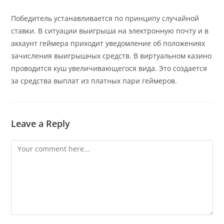
Победитель устанавливается по принципу случайной
ставки. В ситуации выигрыша на электронную почту и в
аккаунт геймера приходит уведомление об положениях
зачисления выигрышных средств. В виртуальном казино
проводится куш увеличивающегося вида. Это создается
за средства выплат из платных пари геймеров.
Leave a Reply