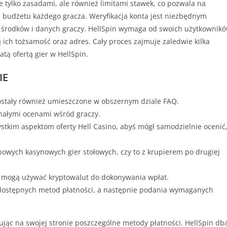
ie tylko zasadami, ale również limitami stawek, co pozwala na
i budżetu każdego gracza. Weryfikacja konta jest niezbędnym
 środków i danych graczy. HellSpin wymaga od swoich użytkownik
ich tożsamość oraz adres. Cały proces zajmuje zaledwie kilka
ą ofertą gier w HellSpin.
IE
ostały również umieszczone w obszernym dziale FAQ.
nałymi ocenami wśród graczy.
zystkim aspektom oferty Hell Casino, abyś mógł samodzielnie ocenić
owych kasynowych gier stołowych, czy to z krupierem po drugiej
ze mogą używać kryptowalut do dokonywania wpłat.
z dostępnych metod płatności, a następnie podania wymaganych
jąc na swojej stronie poszczególne metody płatności. HellSpin db