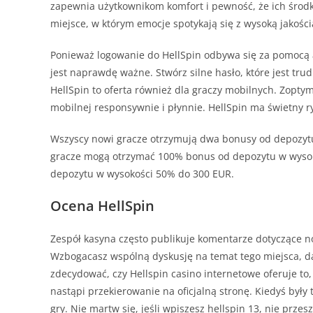
zapewnia użytkownikom komfort i pewność, że ich środk
miejsce, w którym emocje spotykają się z wysoką jakości
Ponieważ logowanie do HellSpin odbywa się za pomocą 
jest naprawdę ważne. Stwórz silne hasło, które jest tr
HellSpin to oferta również dla graczy mobilnych. Zopty
mobilnej responsywnie i płynnie. HellSpin ma świetny 
Wszyscy nowi gracze otrzymują dwa bonusy od depozytu,
gracze mogą otrzymać 100% bonus od depozytu w wysok
depozytu w wysokości 50% do 300 EUR.
Ocena HellSpin
Zespół kasyna często publikuje komentarze dotyczące now
Wzbogacasz wspólną dyskusję na temat tego miejsca, daj
zdecydować, czy Hellspin casino internetowe oferuje to, 
nastąpi przekierowanie na oficjalną stronę. Kiedyś były
gry. Nie martw się, jeśli wpiszesz hellspin 13, nie prze