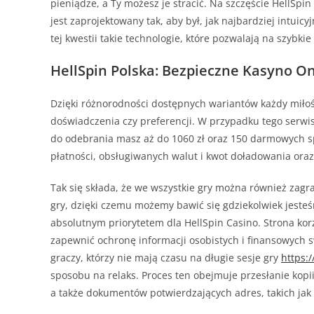
pieniądze, a Ty możesz je stracić. Na szczęście HellSpi
jest zaprojektowany tak, aby był, jak najbardziej intui
tej kwestii takie technologie, które pozwalają na szybki
HellSpin Polska: Bezpieczne Kasyno On
Dzięki różnorodności dostępnych wariantów każdy miłośni
doświadczenia czy preferencji. W przypadku tego serwi
do odebrania masz aż do 1060 zł oraz 150 darmowych sp
płatności, obsługiwanych walut i kwot doładowania oraz
Tak się składa, że we wszystkie gry można również zagra
gry, dzięki czemu możemy bawić się gdziekolwiek jesteś
absolutnym priorytetem dla HellSpin Casino. Strona kor
zapewnić ochronę informacji osobistych i finansowych 
graczy, którzy nie mają czasu na długie sesje gry
https:
sposobu na relaks. Proces ten obejmuje przesłanie kop
a także dokumentów potwierdzających adres, takich jak