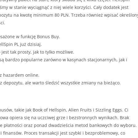
śmy w stanie wyciągnąć z niej wiele korzyści. Cały dodatek jest
pozytu na kwotę minimum 80 PLN. Trzeba również wpisać określon
ci.
osażone w funkcję Bonus Buy.
lSpin PL już dzisiaj.
est tak prosty, jak to tylko możliwe.
są bardzo popularne zarówno w kasynach stacjonarnych, jak i
 z hazardem online.
z depozytu, ale warto śledzić wszystkie zmiany na bieżąco.
w, takie jak Book of Hellspin, Alien Fruits i Sizzling Eggs. Ci
wa opiera się na uczciwej grze i bezstronnych wynikach. Brak
czne płatności oraz ponad dwadzieścia metod bankowych do wyboru.
 finansów. Proces transakcji jest szybki i bezproblemowy, co