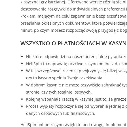
klasycznej gry karcianej. Oferowane wersje różnią się n
dostosowanie rozgrywki do indywidualnych preferencji 
krokiem, mającym na celu zapewnienie bezpieczeństwa
przesłania określonych dokumentów, które potwierdzają 
minut, po czym możesz rozpocząć swoją przygodę z bogat
WSZYSTKO O PŁATNOŚCIACH W KASYN
Niektóre odpowiedzi na nasze potencjalne pytania z
HellSpin to naprawdę uczciwe kasyno online z dosko
W tej szczegółowej recenzji przyjrzymy się bliżej ws
czy to kasyno spełnia Twoje oczekiwania.
W dobrym kasynie nie może oczywiście zabraknąć typ
stronie, czy tych totalnie losowych.
Kolejną wspaniałą rzeczą w kasynie jest to, że grac
Proces wypłaty rozpoczyna się od wybrania jednej 
danych osobowych lub finansowych.
HellSpin online kasyno wzięło to pod uwagę, implementu