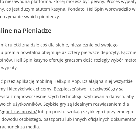
n to niezawodna platforma, której możesz być pewny. Proces wypłat
cyjny, co jest dużym atutem kasyna. Pondato, HellSpin wprowadziło w
e otrzymanie swoich pieniędzy.
line na Pieniądze
k ruletki znajdzie coś dla siebie, niezależnie od swojego
su premia powitalna obejmuje aż cztery pierwsze depozyty. Łącznie
inów. Hell Spin kasyno oferuje graczom dość rozległy wybór meto
 wypłaty.
ć przez aplikację mobilną HellSpin App. Działająna niej wszystkie
my i kiedykolwiek chcemy. Bezpieczeństwo i uczciwość gry są
zysta z najnowocześniejszych technologii szyfrowania danych, aby
swoich użytkowników. Szybkie gry są idealnym rozwiązaniem dla
//ggbet-casino.win/
lub po prostu szukają szybkiego i przyjemnego
ii dowodu osobistego, paszportu lub innych oficjalnych dokumentó
 rachunek za media.