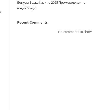
Бонусы Водка Казино 2025 Промокодказино
водка бонус
y
Recent Comments
No comments to show.