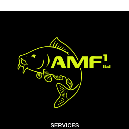
SERVICES