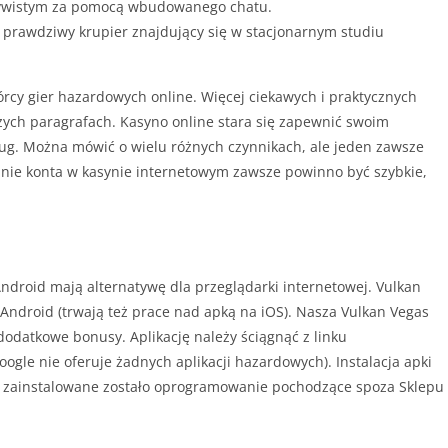
czywistym za pomocą wbudowanego chatu.
prawdziwy krupier znajdujący się w stacjonarnym studiu
twórcy gier hazardowych online. Więcej ciekawych i praktycznych
zych paragrafach. Kasyno online stara się zapewnić swoim
ług. Można mówić o wielu różnych czynnikach, ale jeden zawsze
danie konta w kasynie internetowym zawsze powinno być szybkie,
ndroid mają alternatywę dla przeglądarki internetowej. Vulkan
ndroid (trwają też prace nad apką na iOS). Nasza Vulkan Vegas
dodatkowe bonusy. Aplikację należy ściągnąć z linku
ogle nie oferuje żadnych aplikacji hazardowych). Instalacja apki
onie zainstalowane zostało oprogramowanie pochodzące spoza Sklepu