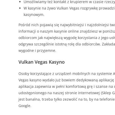
Umożliwiamy też kontakt z krupierem w czasie rze
W kasynie na żywo Vulkan Vegas rozgrywkę prowadzi 
kasynowym.
Pośród nich pojawią się najwybitniejsi i najzdolniejsi 
informacji o naszym kasynie online znajdziesz w poniżs
odbiorcom jak największą wygodę korzystania z jego us
odgrywa szczególnie istotną rolę dla odbiorców. Zakła
wygodne i przyjemne.
Vulkan Vegas Kasyno
Osoby korzystające z urządzeń mobilnych na systemie A
Vegas kasyno wydało już bowiem dedykowaną aplikację A
aplikacja zapewnia w pełni komfortową grę i szanse na 
udostępnionego na naszej stronie internetowej (Sklep Go
jest banalna, trzeba tylko zezwolić na to, by na telef
Google.