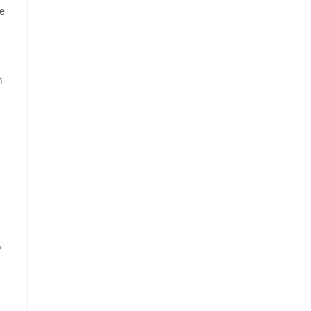
je
h
o