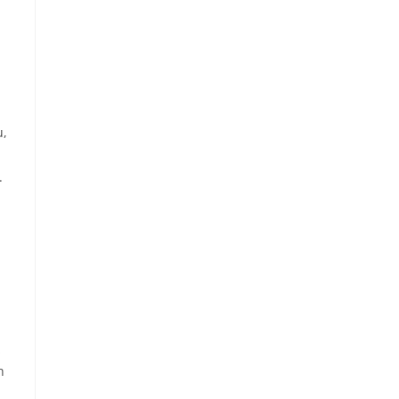
u,
.
z
h