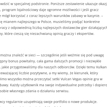
wdzić w specjalnej podstronie. Poniższe zestawienie ukazuje okaz
, program lojalnościowy daje ogromne możliwości i jeśli gracz
ie mógł korzystać z coraz lepszych warunków zabawy w kasynie. –
się mianem najlepszego w Polsce, musieliśmy podjąć konkretne
racy z odpowiednią liczbą najlepszych dostawców gier działającyc
y, które cieszą się niezachwianą opinią graczy i ekspertów.
e można znaleźć w sieci — szczególnie jeśli weźmie się pod uwagę
stępny bonus powitalny, cała gama dalszych promocji i niezwykle
ji, jakie przygotowaliśmy dla naszych odbiorców. Dzięki temu Vulkan
eważającej liczbie pozytywne, a my wiemy, że kierunek, który
imo wszystko można przeczytać setki Vulcan Vegas opinie gra w
 zabawy. Każdy użytkownik ma swoje indywidualne potrzeby i dopier
sobie własnego zdania o działaniu serwisu.
wcy regularnie uzupełniają swoje portfolio o nowe produkcje.