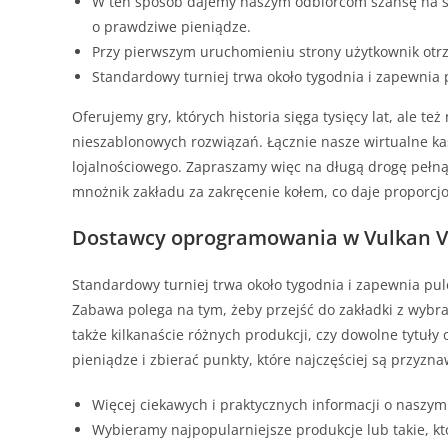
W ten sposób dajemy naszym odbiorcom szansę na sp
o prawdziwe pieniądze.
Przy pierwszym uruchomieniu strony użytkownik otrz
Standardowy turniej trwa około tygodnia i zapewnia p
Oferujemy gry, których historia sięga tysięcy lat, ale t
nieszablonowych rozwiązań. Łącznie nasze wirtualne k
lojalnościowego. Zapraszamy więc na długą drogę pełną
mnożnik zakładu za zakręcenie kołem, co daje proporcj
Dostawcy oprogramowania w Vulkan 
Standardowy turniej trwa około tygodnia i zapewnia pulę
Zabawa polega na tym, żeby przejść do zakładki z wybra
także kilkanaście różnych produkcji, czy dowolne tytuł
pieniądze i zbierać punkty, które najczęściej są przyz
Więcej ciekawych i praktycznych informacji o naszym
Wybieramy najpopularniejsze produkcje lub takie, kt