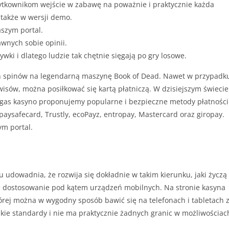
tkownikom wejście w zabawę na poważnie i praktycznie każda
także w wersji demo.
aszym portal.
awnych sobie opinii.
ki i dlatego ludzie tak chętnie sięgają po gry losowe.
h spinów na legendarną maszynę Book of Dead. Nawet w przypadk
isów, można posiłkować się kartą płatniczą. W dzisiejszym świecie
egas kasyno proponujemy popularne i bezpieczne metody płatności
 paysafecard, Trustly, ecoPayz, entropay, Mastercard oraz giropay.
ym portal.
 udowadnia, że rozwija się dokładnie w takim kierunku, jaki życzą
ze dostosowanie pod kątem urządzeń mobilnych. Na stronie kasyna
órej można w wygodny sposób bawić się na telefonach i tabletach 
ie standardy i nie ma praktycznie żadnych granic w możliwościac