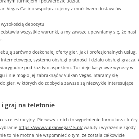
branym turniejem i potwierdzić udział.
ulkan Vegas Casino współpracujemy z mnóstwem dostawców
z wysokością depozytu.
zedstawia wszystkie warunki, a my zawsze upewniamy się, że nasi
r.
bują zarówno doskonałej oferty gier, jak i profesjonalnych usług.
internetowego, systemu obsługi płatności i działu obsługi gracza.
 i wiarygodne pod każdym aspektem. Turnieje kasynowe wyrosły w
gu i nie mogło jej zabraknąć w Vulkan Vegas. Staramy się
o gier, w których do zdobycia zawsze są niezwykle interesujące
i graj na telefonie
s rejestracyjny. Pierwszy z nich to wypełnienie formularza, który
 wybranie
https://www.vulkanvegas15.pl/
waluty i wyrażenie zgody
ie to nie można nie wspomnieć o tym, że została całkowicie