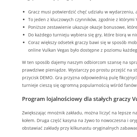
Gracz musi potwierdzić chęć udziału w wydarzeniu, a
To jeden z kluczowych czynników, zgodnie z którymi 
Poniższe zestawienie ukazuje okazje bonusowe, które
Do każdego turnieju wybiera się gry, które biorą w ni
Coraz większy odsetek graczy bawi się w sposób mob
online Vulkan Vegas było dostępne z poziomu każde
W ten sposób dajemy naszym odbiorcom szansę na spraw
prawdziwe pieniądze. Wystarczy po prostu przejść na st
przycisk DEMO. Gra przyzna odpowiednią pulę fikcyjnych
turnieje cieszą się ogromną popularnością wśród fanów
Program lojalnościowy dla stałych graczy V
Zwiększając mnożnik zakładu, można liczyć na lepsze n
kołem. Druga część kasyna na żywo to nowoczesna i or
obstawiać zakłady przy kilkunastu oryginalnych zabawa