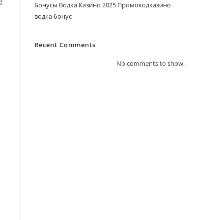
ę
Бонусы Водка Казино 2025 Промокодказино
водка бонус
Recent Comments
No comments to show.