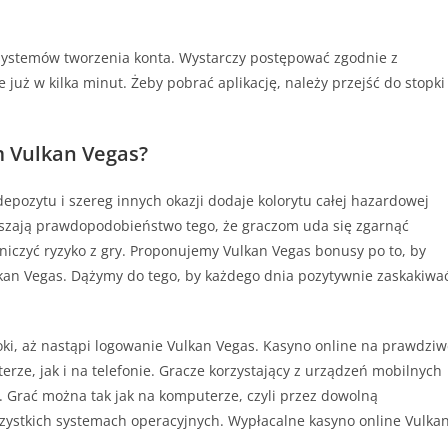
 systemów tworzenia konta. Wystarczy postępować zgodnie z
uż w kilka minut. Żeby pobrać aplikację, należy przejść do stopki
m Vulkan Vegas?
pozytu i szereg innych okazji dodaje kolorytu całej hazardowej
kszają prawdopodobieństwo tego, że graczom uda się zgarnąć
iczyć ryzyko z gry. Proponujemy Vulkan Vegas bonusy po to, by
ulkan Vegas. Dążymy do tego, by każdego dnia pozytywnie zaskakiwa
oki, aż nastąpi logowanie Vulkan Vegas. Kasyno online na prawdzi
rze, jak i na telefonie. Gracze korzystający z urządzeń mobilnych
y. Grać można tak jak na komputerze, czyli przez dowolną
szystkich systemach operacyjnych. Wypłacalne kasyno online Vulka