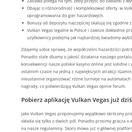
Zabawa polega na tym, żeby przejść do zakładki z wy
Dbając o różnorodność i kompleksować oferty, w V
oprogramowania do gier hazardowych.
Bonusy od depozytu najczęściej skalują się zgodnie 
Vulkan Vegas legalne w Polsce i zawsze dokładnie pr
użytkownicy podejmą jak najbardziej świadomy wybó
Zdajemy sobie sprawę, że współcześni hazardziści potrze
Ponadto stale dbamy o jakość działania naszego portalu 
konsekwencji nasze polskie kasyno online jest solidne
ostatnim czasie na jedną z największych atrakcji iGamin
nieustannie organizować różne turnieje na automatach d
nagrody, co potwierdzają Vulkan Vegas opinie forum.
Pobierz aplikację Vulkan Vegas już dziś 
Jako Vulkan Vegas proponujemy wyjątkowo skrócony proce
składa się tylko z dwóch pól. Ponadto prosimy gracza o
na nasze regulaminy. Skoro mowa już o głównej platform