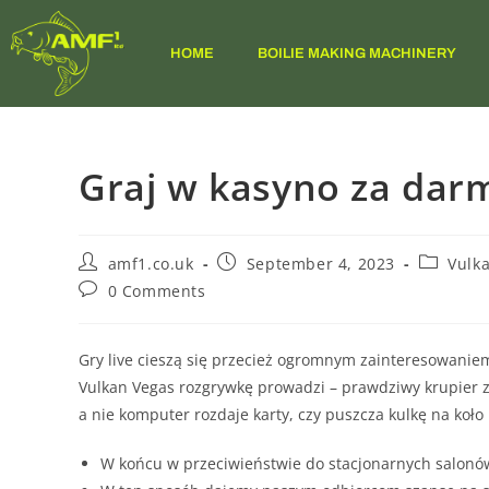
HOME
BOILIE MAKING MACHINERY
Graj w kasyno za darm
amf1.co.uk
September 4, 2023
Vulk
0 Comments
Gry live cieszą się przecież ogromnym zainteresowaniem
Vulkan Vegas rozgrywkę prowadzi – prawdziwy krupier z
a nie komputer rozdaje karty, czy puszcza kulkę na koło r
W końcu w przeciwieństwie do stacjonarnych salonów 