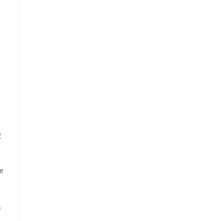
ć
we
n