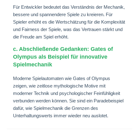
Für Entwickler bedeutet das Verständnis der Mechanik,
bessere und spannendere Spiele zu kreieren. Für
Spieler erhöht es die Wertschätzung für die Komplexität
und Fairness der Spiele, was das Vertrauen stärkt und
die Freude am Spiel erhöht.
c. Abschließende Gedanken: Gates of
Olympus als Beispiel für innovative
Spielmechanik
Moderne Spielautomaten wie Gates of Olympus
zeigen, wie zeitlose mythologische Motive mit
moderner Technik und psychologischer Feinfühligkeit
verbunden werden können. Sie sind ein Paradebeispiel
dafür, wie Spielmechanik die Grenzen des
Unterhaltungswerts immer wieder neu auslotet.