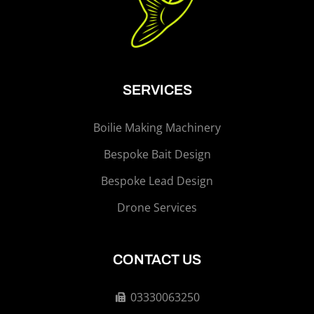
SERVICES
Boilie Making Machinery
Bespoke Bait Design
Bespoke Lead Design
Drone Services
CONTACT US
03330063250