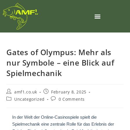
Gates of Olympus: Mehr als
nur Symbole – eine Blick auf
Spielmechanik
amf1.co.uk
February 8, 2025
Uncategorized
0 Comments
In der Welt der Online-Casinospiele spielt die
Spielmechanik eine zentrale Rolle für das Erlebnis der