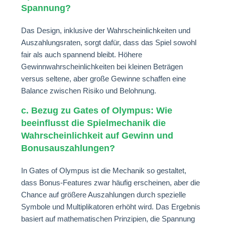
Spannung?
Das Design, inklusive der Wahrscheinlichkeiten und
Auszahlungsraten, sorgt dafür, dass das Spiel sowohl
fair als auch spannend bleibt. Höhere
Gewinnwahrscheinlichkeiten bei kleinen Beträgen
versus seltene, aber große Gewinne schaffen eine
Balance zwischen Risiko und Belohnung.
c. Bezug zu Gates of Olympus: Wie
beeinflusst die Spielmechanik die
Wahrscheinlichkeit auf Gewinn und
Bonusauszahlungen?
In Gates of Olympus ist die Mechanik so gestaltet,
dass Bonus-Features zwar häufig erscheinen, aber die
Chance auf größere Auszahlungen durch spezielle
Symbole und Multiplikatoren erhöht wird. Das Ergebnis
basiert auf mathematischen Prinzipien, die Spannung