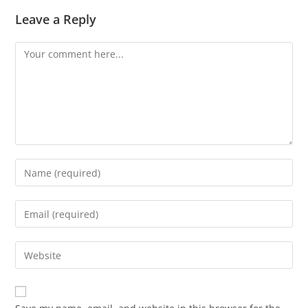
Leave a Reply