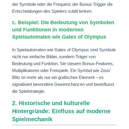
der Symbole oder die Frequenz der Bonus-Trigger die
Entscheidungen des Spielers subtil lenken.
c. Beispiel: Die Bedeutung von Symbolen
und Funktionen in modernen
Spielautomaten wie Gates of Olympus
In Spielautomaten wie Gates of Olympus sind Symbole
nicht nur einfache Bilder, sondern Träger von
Bedeutung und Funktion. Sie steuern Bonus-Features,
Multiplikatoren oder Freispiele. Ein Symbol wie Zeus’
Blitz ist mehr als nur ein grafisches Element – es
signalisiert besondere Gewinnchancen und beeinflusst
die Spielstrategie.
2. Historische und kulturelle
Hintergründe: Einfluss auf moderne
Spielmechanik