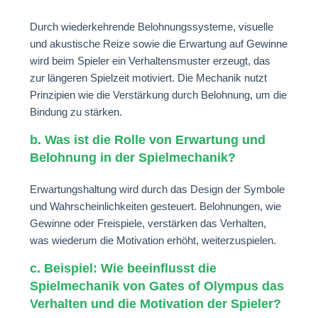
Durch wiederkehrende Belohnungssysteme, visuelle
und akustische Reize sowie die Erwartung auf Gewinne
wird beim Spieler ein Verhaltensmuster erzeugt, das
zur längeren Spielzeit motiviert. Die Mechanik nutzt
Prinzipien wie die Verstärkung durch Belohnung, um die
Bindung zu stärken.
b. Was ist die Rolle von Erwartung und
Belohnung in der Spielmechanik?
Erwartungshaltung wird durch das Design der Symbole
und Wahrscheinlichkeiten gesteuert. Belohnungen, wie
Gewinne oder Freispiele, verstärken das Verhalten,
was wiederum die Motivation erhöht, weiterzuspielen.
c. Beispiel: Wie beeinflusst die
Spielmechanik von Gates of Olympus das
Verhalten und die Motivation der Spieler?