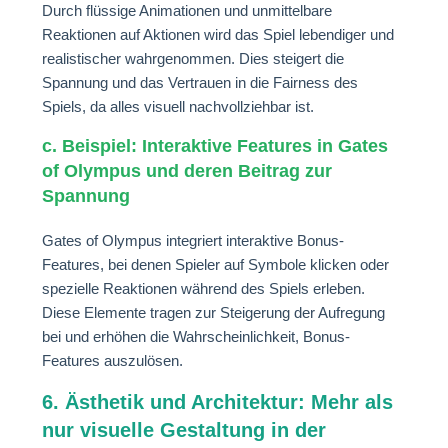
Durch flüssige Animationen und unmittelbare
Reaktionen auf Aktionen wird das Spiel lebendiger und
realistischer wahrgenommen. Dies steigert die
Spannung und das Vertrauen in die Fairness des
Spiels, da alles visuell nachvollziehbar ist.
c. Beispiel: Interaktive Features in Gates
of Olympus und deren Beitrag zur
Spannung
Gates of Olympus integriert interaktive Bonus-
Features, bei denen Spieler auf Symbole klicken oder
spezielle Reaktionen während des Spiels erleben.
Diese Elemente tragen zur Steigerung der Aufregung
bei und erhöhen die Wahrscheinlichkeit, Bonus-
Features auszulösen.
6. Ästhetik und Architektur: Mehr als
nur visuelle Gestaltung in der