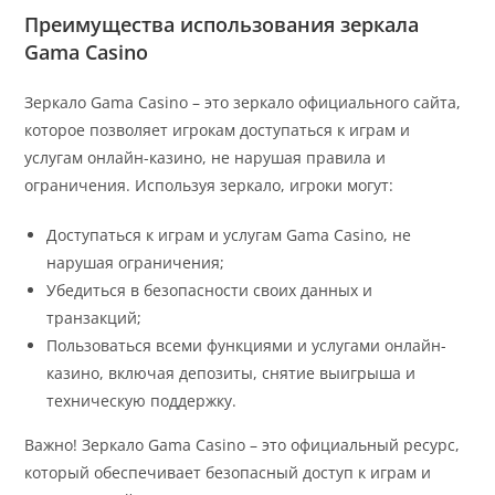
Преимущества использования зеркала
Gama Casino
Зеркало Gama Casino – это зеркало официального сайта,
которое позволяет игрокам доступаться к играм и
услугам онлайн-казино, не нарушая правила и
ограничения. Используя зеркало, игроки могут:
Доступаться к играм и услугам Gama Casino, не
нарушая ограничения;
Убедиться в безопасности своих данных и
транзакций;
Пользоваться всеми функциями и услугами онлайн-
казино, включая депозиты, снятие выигрыша и
техническую поддержку.
Важно! Зеркало Gama Casino – это официальный ресурс,
который обеспечивает безопасный доступ к играм и