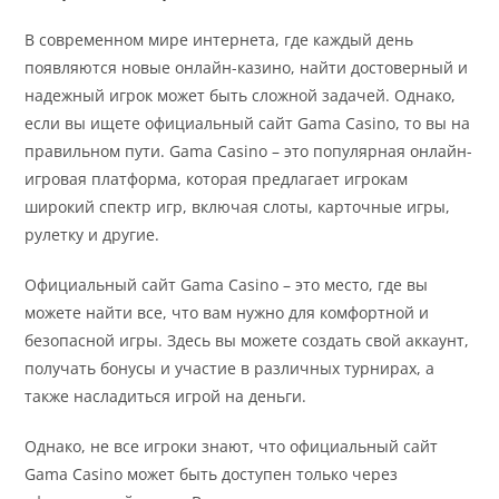
В современном мире интернета, где каждый день
появляются новые онлайн-казино, найти достоверный и
надежный игрок может быть сложной задачей. Однако,
если вы ищете официальный сайт Gama Casino, то вы на
правильном пути. Gama Casino – это популярная онлайн-
игровая платформа, которая предлагает игрокам
широкий спектр игр, включая слоты, карточные игры,
рулетку и другие.
Официальный сайт Gama Casino – это место, где вы
можете найти все, что вам нужно для комфортной и
безопасной игры. Здесь вы можете создать свой аккаунт,
получать бонусы и участие в различных турнирах, а
также насладиться игрой на деньги.
Однако, не все игроки знают, что официальный сайт
Gama Casino может быть доступен только через