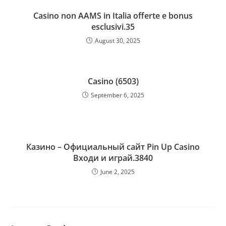
Casino non AAMS in Italia offerte e bonus
esclusivi.35
August 30, 2025
Casino (6503)
September 6, 2025
Казино – Официальный сайт Pin Up Casino
Входи и играй.3840
June 2, 2025