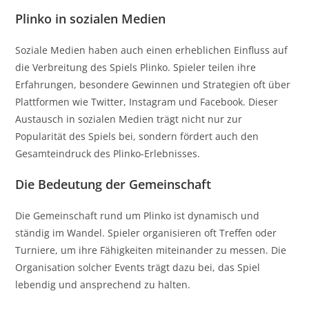
Plinko in sozialen Medien
Soziale Medien haben auch einen erheblichen Einfluss auf
die Verbreitung des Spiels Plinko. Spieler teilen ihre
Erfahrungen, besondere Gewinnen und Strategien oft über
Plattformen wie Twitter, Instagram und Facebook. Dieser
Austausch in sozialen Medien trägt nicht nur zur
Popularität des Spiels bei, sondern fördert auch den
Gesamteindruck des Plinko-Erlebnisses.
Die Bedeutung der Gemeinschaft
Die Gemeinschaft rund um Plinko ist dynamisch und
ständig im Wandel. Spieler organisieren oft Treffen oder
Turniere, um ihre Fähigkeiten miteinander zu messen. Die
Organisation solcher Events trägt dazu bei, das Spiel
lebendig und ansprechend zu halten.