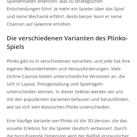
Spielverhalten erkennen, was zu strategischen
Entscheidungen führt. Je mehr ein Spieler über das Spiel
und seine Mechanik erfährt, desto besser kann er seine
Chancen auf Gewinne erhöhen.
Die verschiedenen Varianten des Plinko-
Spiels
Plinko gibt es in verschiedenen Varianten, und jede hat ihre
eigenen Besonderheiten und Herausforderungen. Viele
Online-Casinos bieten unterschiedliche Versionen an, die
sich in Layout, Preisgestaltung und Spielregeln
unterscheiden können. In dieser Sektion werden wir uns
mit den populärsten Varianten befassen und herausfinden,
wie sie sich vom klassischen Plinko unterscheiden.
Eine häufige Variante von Plinko ist die 3D-Version, die das
visuelle Erlebnis für die Spieler deutlich verbessert. Durch
die hinzufügende Dimension wird der Ballfall erstaunlicher