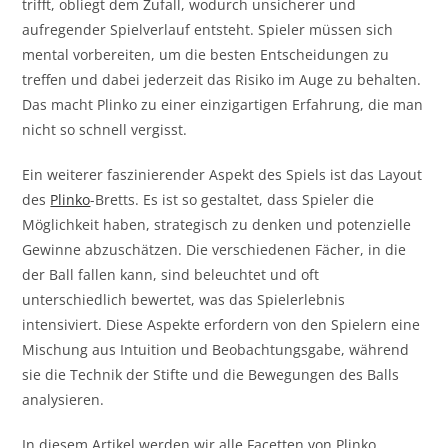
trifft, obliegt dem Zufall, wodurch unsicherer und
aufregender Spielverlauf entsteht. Spieler müssen sich
mental vorbereiten, um die besten Entscheidungen zu
treffen und dabei jederzeit das Risiko im Auge zu behalten.
Das macht Plinko zu einer einzigartigen Erfahrung, die man
nicht so schnell vergisst.
Ein weiterer faszinierender Aspekt des Spiels ist das Layout
des
Plinko
-Bretts. Es ist so gestaltet, dass Spieler die
Möglichkeit haben, strategisch zu denken und potenzielle
Gewinne abzuschätzen. Die verschiedenen Fächer, in die
der Ball fallen kann, sind beleuchtet und oft
unterschiedlich bewertet, was das Spielerlebnis
intensiviert. Diese Aspekte erfordern von den Spielern eine
Mischung aus Intuition und Beobachtungsgabe, während
sie die Technik der Stifte und die Bewegungen des Balls
analysieren.
In diesem Artikel werden wir alle Facetten von Plinko