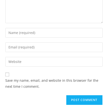
Save my name, email, and website in this browser for the
next time I comment.