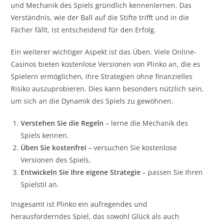
und Mechanik des Spiels gründlich kennenlernen. Das
Verständnis, wie der Ball auf die Stifte trifft und in die
Fächer fällt, ist entscheidend für den Erfolg.
Ein weiterer wichtiger Aspekt ist das Üben. Viele Online-
Casinos bieten kostenlose Versionen von Plinko an, die es
Spielern ermöglichen, ihre Strategien ohne finanzielles
Risiko auszuprobieren. Dies kann besonders nützlich sein,
um sich an die Dynamik des Spiels zu gewöhnen.
Verstehen Sie die Regeln
– lerne die Mechanik des
Spiels kennen.
Üben Sie kostenfrei
– versuchen Sie kostenlose
Versionen des Spiels.
Entwickeln Sie Ihre eigene Strategie
– passen Sie Ihren
Spielstil an.
Insgesamt ist Plinko ein aufregendes und
herausforderndes Spiel, das sowohl Glück als auch