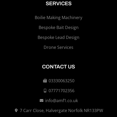
SERVICES
Boilie Making Machinery
Bespoke Bait Design
Bespoke Lead Design
Drone Services
CONTACT US
03330063250
07771702356
info@amf1.co.uk
7 Carr Close, Halvergate Norfolk NR133PW