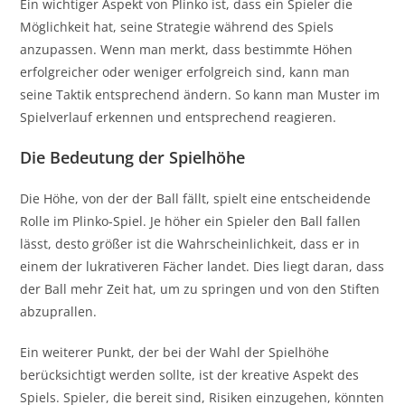
Ein wichtiger Aspekt von Plinko ist, dass ein Spieler die
Möglichkeit hat, seine Strategie während des Spiels
anzupassen. Wenn man merkt, dass bestimmte Höhen
erfolgreicher oder weniger erfolgreich sind, kann man
seine Taktik entsprechend ändern. So kann man Muster im
Spielverlauf erkennen und entsprechend reagieren.
Die Bedeutung der Spielhöhe
Die Höhe, von der der Ball fällt, spielt eine entscheidende
Rolle im Plinko-Spiel. Je höher ein Spieler den Ball fallen
lässt, desto größer ist die Wahrscheinlichkeit, dass er in
einem der lukrativeren Fächer landet. Dies liegt daran, dass
der Ball mehr Zeit hat, um zu springen und von den Stiften
abzuprallen.
Ein weiterer Punkt, der bei der Wahl der Spielhöhe
berücksichtigt werden sollte, ist der kreative Aspekt des
Spiels. Spieler, die bereit sind, Risiken einzugehen, könnten