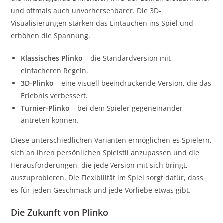
und oftmals auch unvorhersehbarer. Die 3D-
Visualisierungen stärken das Eintauchen ins Spiel und
erhöhen die Spannung.
Klassisches Plinko
– die Standardversion mit
einfacheren Regeln.
3D-Plinko
– eine visuell beeindruckende Version, die das
Erlebnis verbessert.
Turnier-Plinko
– bei dem Spieler gegeneinander
antreten können.
Diese unterschiedlichen Varianten ermöglichen es Spielern,
sich an ihren persönlichen Spielstil anzupassen und die
Herausforderungen, die jede Version mit sich bringt,
auszuprobieren. Die Flexibilität im Spiel sorgt dafür, dass
es für jeden Geschmack und jede Vorliebe etwas gibt.
Die Zukunft von Plinko