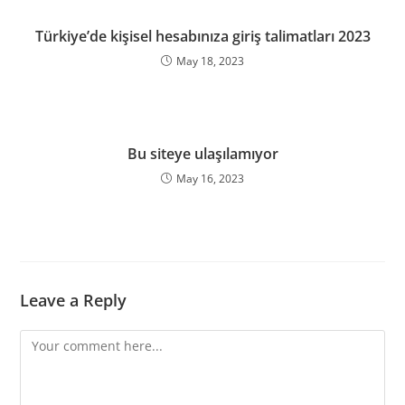
Türkiye’de kişisel hesabınıza giriş talimatları 2023
May 18, 2023
Bu siteye ulaşılamıyor
May 16, 2023
Leave a Reply