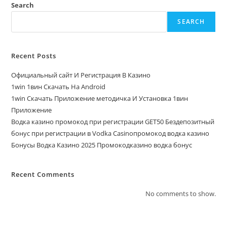
Search
SEARCH
Recent Posts
Официальный сайт И Регистрация В Казино
1win 1вин Скачать На Android
1win Скачать Приложение методичка И Установка 1вин
Приложение
Водка казино промокод при регистрации GET50 Бездепозитный
бонус при регистрации в Vodka Casinoпромокод водка казино
Бонусы Водка Казино 2025 Промокодказино водка бонус
Recent Comments
No comments to show.