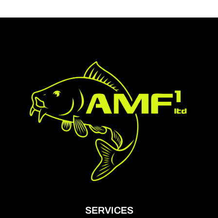
SERVICES