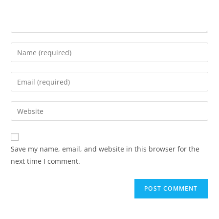
Save my name, email, and website in this browser for the
next time I comment.