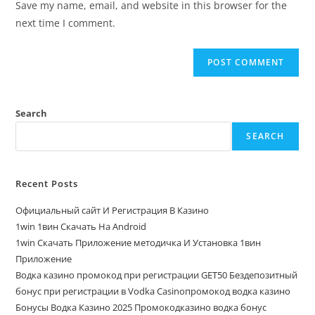
Save my name, email, and website in this browser for the
next time I comment.
Search
SEARCH
Recent Posts
Официальный сайт И Регистрация В Казино
1win 1вин Скачать На Android
1win Скачать Приложение методичка И Установка 1вин
Приложение
Водка казино промокод при регистрации GET50 Бездепозитный
бонус при регистрации в Vodka Casinoпромокод водка казино
Бонусы Водка Казино 2025 Промокодказино водка бонус