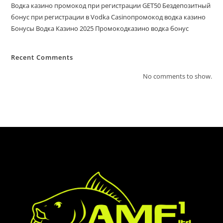
Водка казино промокод при регистрации GET50 Бездепозитный
бонус при регистрации в Vodka Casinoпромокод водка казино
Бонусы Водка Казино 2025 Промокодказино водка бонус
Recent Comments
No comments to show.