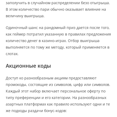
заполучить в случайном распределении безо отыгрыша.
В этом количество пари обычно оказывает влияние на
величину выигрыша.
Одиночный шанс на рандомный приз дается после того,
как геймер потратил указанную в правилах предложения
количество денег в казино-играх. Отбор выигрыша
выполняется по тому же методу, который применяется в
слотах.
Акционные коды
Доступ ко разнообразным акциям предоставляют
промокоды, состоящие из символов, цифр или символов.
Каждый этот набор включает персональное оферту по
типу преференции и его категории. На разнообразных
азартных платформах как правило используют одни и те
же подходы раздачи бонус-кодов: