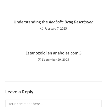
Understanding the
Anabolic Drug Description
February 7, 2025
Estanozolol en anaboles.com 3
September 29, 2025
Leave a Reply