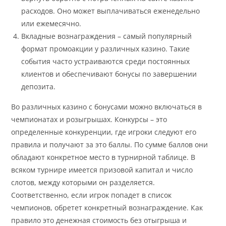
расходов. Оно может выплачиваться еженедельно
или ежемесячно.
Вкладные вознаграждения – самый популярный
формат промоакции у различных казино. Такие
события часто устраиваются среди постоянных
клиентов и обеспечивают бонусы по завершении
депозита.
Во различных казино с бонусами можно включаться в
чемпионатах и розыгрышах. Конкурсы – это
определенные конкуренции, где игроки следуют его
правила и получают за это баллы. По сумме баллов они
обладают конкретное место в турнирной таблице. В
всяком турнире имеется призовой капитал и число
слотов, между которыми он разделяется.
Соответственно, если игрок попадет в список
чемпионов, обретет конкретный вознаграждение. Как
правило это денежная стоимость без отыгрыша и