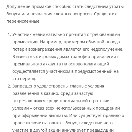
Допущение промахов способно стать следствием утраты
бонуса или появления сложных вопросов. Среди этих
перечисленные:
Участник невнимательно прочитал с требованиями
промоакции. Например, примером обычной повода
потери вознаграждения является его недополучение.
В известных игровых домах трансфер привилегии с
премиального аккаунта на основополагающий
осуществляется участником в предусмотренный на
это период.
Запрещено удовлетворены главные условия
развлечения в казино. Среди зачастую
встречающихся среди премиальной стратегии
условий – отказ всех неиспользованных поощрений
при оформлении выплаты. Или существует правило о
праве включить только 1 бонус, вследствие чего
участие в другой акции аннулирует предыдущий