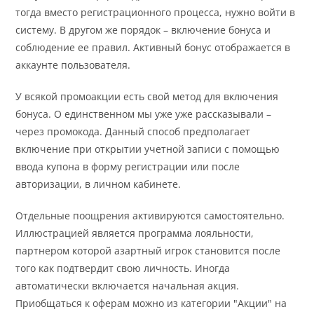
тогда вместо регистрационного процесса, нужно войти в
систему. В другом же порядок – включение бонуса и
соблюдение ее правил. Активный бонус отображается в
аккаунте пользователя.
У всякой промоакции есть свой метод для включения
бонуса. О единственном мы уже уже рассказывали –
через промокода. Данный способ предполагает
включение при открытии учетной записи с помощью
ввода купона в форму регистрации или после
авторизации, в личном кабинете.
Отдельные поощрения активируются самостоятельно.
Иллюстрацией является программа лояльности,
партнером которой азартный игрок становится после
того как подтвердит свою личность. Иногда
автоматически включается начальная акция.
Приобщаться к оферам можно из категории "Акции" на