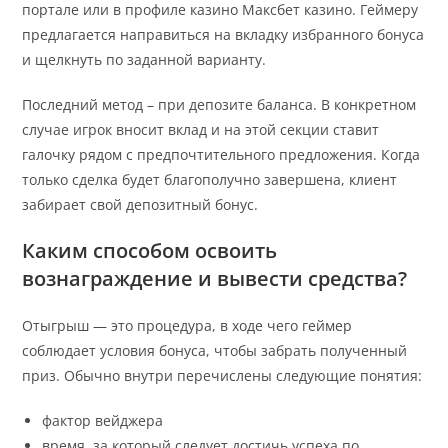
портале или в профиле казино Максбет казино. Геймеру
предлагается направиться на вкладку избранного бонуса
и щелкнуть по заданной варианту.
Последний метод – при депозите баланса. В конкретном
случае игрок вносит вклад и на этой секции ставит
галочку рядом с предпочтительного предложения. Когда
только сделка будет благополучно завершена, клиент
забирает свой депозитный бонус.
Каким способом освоить
вознаграждение и вывести средства?
Отыгрыш — это процедура, в ходе чего геймер
соблюдает условия бонуса, чтобы забрать полученный
приз. Обычно внутри перечислены следующие понятия:
фактор вейджера
время, за который следует достичь успеха по