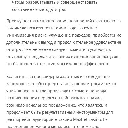
чтобы разрабатывать и совершенствовать
собственные методы игры.
Преимущества использования поощрений охватывают в
том числе возможность геймить долговечнее,
минимизация риска, улучшение подходов, приобретение
дополнительных выгод и продолжительное удовольствие
от игры. Тем не менее следует помнить о условиях к
отыгрышу, пределах и условиях использования бонусов,
чтобы пользоваться ими максимально эффективно.
Большинство провайдеры азартных игр ежедневно
занимаются чтобы предоставить своим игрокам нечто
уникальное. А такое происходит с самого периода
возникновения первого онлайн казино. Сначала
возникло начальное предложение, что являлось и
продолжает быть результативным инструментом для
расширения аудитории в казино Maxbet casino. Ее
положения регулярно менялись, что помогало