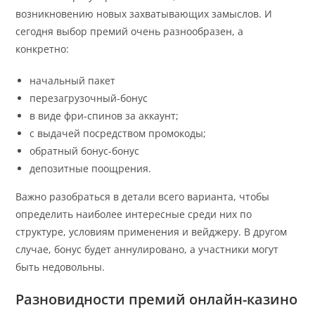
возникновению новых захватывающих замыслов. И
сегодня выбор премий очень разнообразен, а
конкретно:
начальный пакет
перезагрузочный-бонус
в виде фри-спинов за аккаунт;
с выдачей посредством промокоды;
обратный бонус-бонус
депозитные поощрения.
Важно разобраться в детали всего варианта, чтобы
определить наиболее интересные среди них по
структуре, условиям применения и вейджеру. В другом
случае, бонус будет аннулировано, а участники могут
быть недовольны.
Разновидности премий онлайн-казино