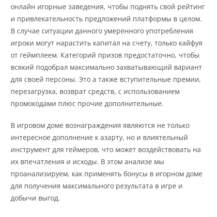
онлайн игорные заведения, чтобы поднять свой рейтинг
и привлекательность предложений платформы в целом.
В случае ситуации данного умеренного употребления
игроки могут нарастить капитал на счету, только кайфуя
от геймплеем. Категорий призов предостаточно, чтобы
всякий подобрал максимально захватывающий вариант
для своей персоны. Это а также вступительные премии,
перезагрузка, возврат средств, с использованием
промокодами плюс прочие дополнительные.
В игровом доме вознаграждения являются не только
интересное дополнение к азарту, но и влиятельный
инструмент для геймеров, что может воздействовать на
их впечатления и исходы. В этом анализе мы
проанализируем, как применять бонусы в игорном доме
для получения максимального результата в игре и
добычи выгод.