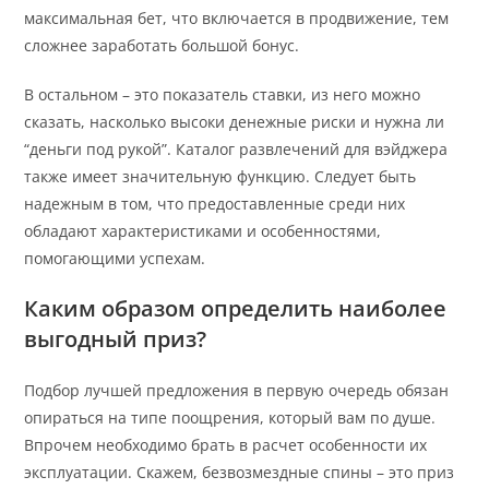
максимальная бет, что включается в продвижение, тем
сложнее заработать большой бонус.
В остальном – это показатель ставки, из него можно
сказать, насколько высоки денежные риски и нужна ли
“деньги под рукой”. Каталог развлечений для вэйджера
также имеет значительную функцию. Следует быть
надежным в том, что предоставленные среди них
обладают характеристиками и особенностями,
помогающими успехам.
Каким образом определить наиболее
выгодный приз?
Подбор лучшей предложения в первую очередь обязан
опираться на типе поощрения, который вам по душе.
Впрочем необходимо брать в расчет особенности их
эксплуатации. Скажем, безвозмездные спины – это приз