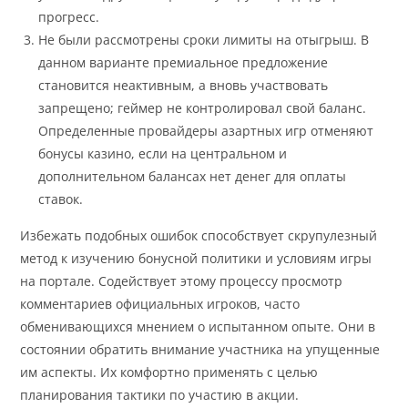
прогресс.
Не были рассмотрены сроки лимиты на отыгрыш. В
данном варианте премиальное предложение
становится неактивным, а вновь участвовать
запрещено; геймер не контролировал свой баланс.
Определенные провайдеры азартных игр отменяют
бонусы казино, если на центральном и
дополнительном балансах нет денег для оплаты
ставок.
Избежать подобных ошибок способствует скрупулезный
метод к изучению бонусной политики и условиям игры
на портале. Содействует этому процессу просмотр
комментариев официальных игроков, часто
обменивающихся мнением о испытанном опыте. Они в
состоянии обратить внимание участника на упущенные
им аспекты. Их комфортно применять с целью
планирования тактики по участию в акции.