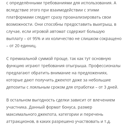
с определёнными требованиями для использования. А
вследствие этого при взаимодействии с этими
платформами следует сразу проанализировать свои
возможности. Они способны предоставить выигрыш, в
случае, если игровой автомат содержит большую
выплату – от 95% и их количество не слишком сокращено
– от 20 единиц.
С премиальной суммой проще, так как тут основную
функцию играют требования отыгрыша. Профессионалы
предлагают обратить внимание на предложениях,
которые дают получить джекпот даже за небольшие
депозиты с лояльным сроком для отработки – от 3 дней.
В остальном выгодность сделки зависит от влечением
участника. Данный формат бонуса, размер
максимального джекпота, категории и перечень
аттракционов, в каких разрешено участвовать и т.д.