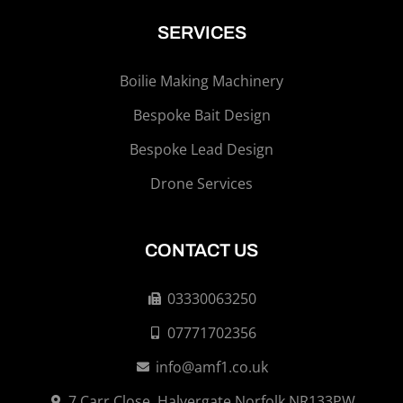
SERVICES
Boilie Making Machinery
Bespoke Bait Design
Bespoke Lead Design
Drone Services
CONTACT US
03330063250
07771702356
info@amf1.co.uk
7 Carr Close, Halvergate Norfolk NR133PW