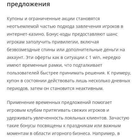
предложения
Купоны и ограниченные акции становятся
неотъемлемой частью подхода завлечения игроков в
интернет-казино. Бонус-коды предоставляют шанс
игрокам заполучить привилегии, включая
безвозмездные спины или дополнительные деньги на
аккаунт. Эти оферты как в ситуации с 1 win, нередко
имеют временные рамки, что подталкивает
пользователей быстрее принимать решения. К примеру,
купон в состоянии действовать лишь несколько дневных
периодов, затем он становится неактивным.
Применение временных предложений помогает
игровым клубам притягивать свежих игроков и
удерживать увлеченность лояльных клиентов. Зачастую
такие бонусы посвящены к праздникам или важным
моментам в области игорного бизнеса. Например, в