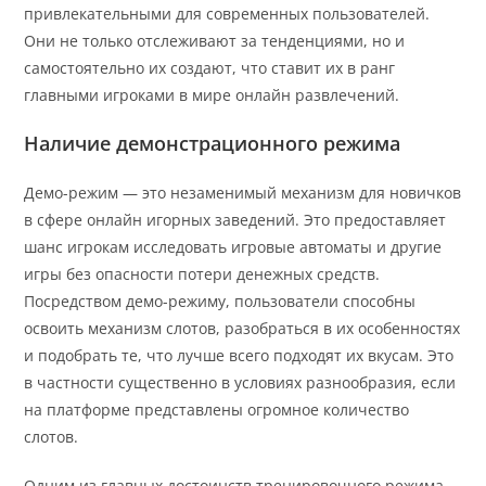
привлекательными для современных пользователей.
Они не только отслеживают за тенденциями, но и
самостоятельно их создают, что ставит их в ранг
главными игроками в мире онлайн развлечений.
Наличие демонстрационного режима
Демо-режим — это незаменимый механизм для новичков
в сфере онлайн игорных заведений. Это предоставляет
шанс игрокам исследовать игровые автоматы и другие
игры без опасности потери денежных средств.
Посредством демо-режиму, пользователи способны
освоить механизм слотов, разобраться в их особенностях
и подобрать те, что лучше всего подходят их вкусам. Это
в частности существенно в условиях разнообразия, если
на платформе представлены огромное количество
слотов.
Одним из главных достоинств тренировочного режима