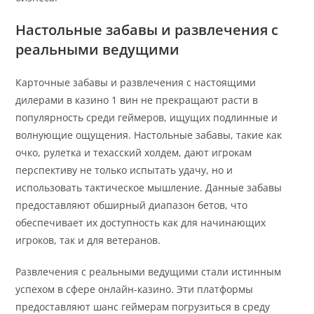
Настольные забавы и развлечения с
реальными ведущими
Карточные забавы и развлечения с настоящими
дилерами в казино 1 вин не прекращают расти в
популярность среди геймеров, ищущих подлинные и
волнующие ощущения. Настольные забавы, такие как
очко, рулетка и техасский холдем, дают игрокам
перспективу не только испытать удачу, но и
использовать тактическое мышление. Данные забавы
предоставляют обширный диапазон бетов, что
обеспечивает их доступность как для начинающих
игроков, так и для ветеранов.
Развлечения с реальными ведущими стали истинным
успехом в сфере онлайн-казино. Эти платформы
предоставляют шанс геймерам погрузиться в среду