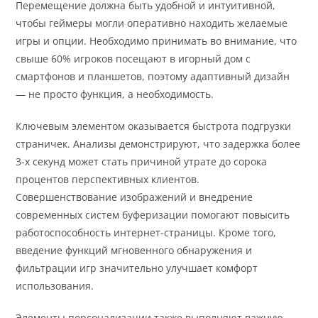
Перемещение должна быть удобной и интуитивной,
чтобы геймеры могли оперативно находить желаемые
игры и опции. Необходимо принимать во внимание, что
свыше 60% игроков посещают в игорный дом с
смартфонов и планшетов, поэтому адаптивный дизайн
— не просто функция, а необходимость.
Ключевым элементом оказывается быстрота подгрузки
страничек. Анализы демонстрируют, что задержка более
3-х секунд может стать причиной утрате до сорока
процентов перспективных клиентов.
Совершенствование изображений и внедрение
современных систем буферизации помогают повысить
работоспособность интернет-страницы. Кроме того,
введение функций мгновенного обнаружения и
фильтрации игр значительно улучшает комфорт
использования.
Элементы персонализации также выполняют важную