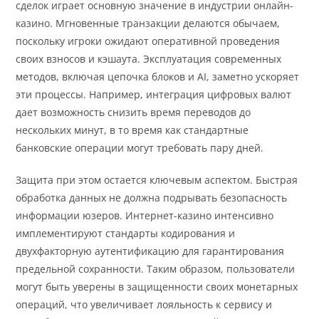
сделок играет основную значение в индустрии онлайн-
казино. Мгновенные транзакции делаются обычаем,
поскольку игроки ожидают оперативной проведения
своих взносов и кэшаута. Эксплуатация современных
методов, включая цепочка блоков и AI, заметно ускоряет
эти процессы. Например, интеграция цифровых валют
дает возможность снизить время переводов до
нескольких минут, в то время как стандартные
банковские операции могут требовать пару дней.
Защита при этом остается ключевым аспектом. Быстрая
обработка данных не должна подрывать безопасность
информации юзеров. Интернет-казино интенсивно
имплементируют стандарты кодирования и
двухфакторную аутентификацию для гарантирования
предельной сохранности. Таким образом, пользователи
могут быть уверены в защищенности своих монетарных
операций, что увеличивает лояльность к сервису и