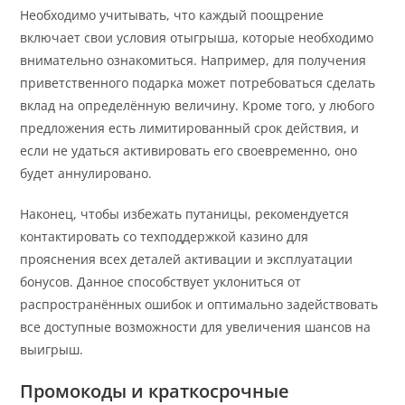
Необходимо учитывать, что каждый поощрение
включает свои условия отыгрыша, которые необходимо
внимательно ознакомиться. Например, для получения
приветственного подарка может потребоваться сделать
вклад на определённую величину. Кроме того, у любого
предложения есть лимитированный срок действия, и
если не удаться активировать его своевременно, оно
будет аннулировано.
Наконец, чтобы избежать путаницы, рекомендуется
контактировать со техподдержкой казино для
прояснения всех деталей активации и эксплуатации
бонусов. Данное способствует уклониться от
распространённых ошибок и оптимально задействовать
все доступные возможности для увеличения шансов на
выигрыш.
Промокоды и краткосрочные