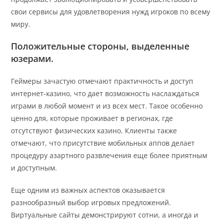
свои сервисы для удовлетворения нужд игроков по всему
миру.
Положительные стороны, выделенные
юзерами.
Геймеры зачастую отмечают практичность и доступ
интернет-казино, что дает возможность наслаждаться
играми в любой момент и из всех мест. Такое особенно
ценно для, которые проживает в регионах, где
отсутствуют физических казино. Клиенты также
отмечают, что присутствие мобильных аппов делает
процедуру азартного развлечения еще более приятным
и доступным.
Еще одним из важных аспектов оказывается
разнообразный выбор игровых предложений.
Виртуальные сайты демонстрируют сотни, а иногда и