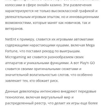
колоссами в сфере онлайн казино. Эти развлечения
характеризуются не только высококлассной графикой и
увлекательным игровым опытом, но и инновационными
возможностями, которые манят как новичков, так и
ветеранов.
NetEnt к примеру, славится их игровыми автоматами
содержащими нарастающими кушами, включая Mega
Fortune, что поставил рекорд по выигрышам.
Microgaming же славится разнообразием своих
аппаратов и уникальными функциями. А вот Play’n GO
славится своими оригинальными сюжетами и
значительной волатильностью слотов, что особенно
завлекает тех, кто обожает риск.
Данные девелоперы интенсивно внедряют передовые
технологии, включая виртуальный мир и
распределенный реестр, что делает их игры еще более