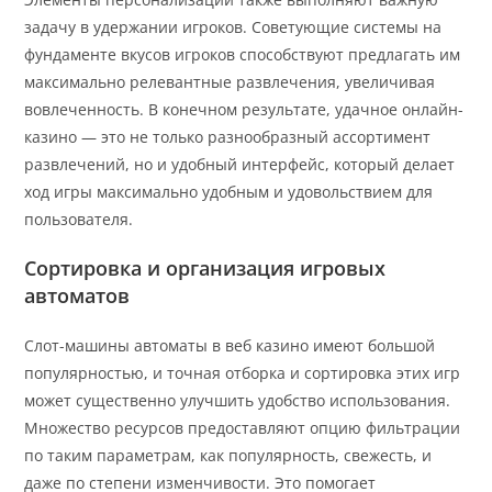
задачу в удержании игроков. Советующие системы на
фундаменте вкусов игроков способствуют предлагать им
максимально релевантные развлечения, увеличивая
вовлеченность. В конечном результате, удачное онлайн-
казино — это не только разнообразный ассортимент
развлечений, но и удобный интерфейс, который делает
ход игры максимально удобным и удовольствием для
пользователя.
Сортировка и организация игровых
автоматов
Слот-машины автоматы в веб казино имеют большой
популярностью, и точная отборка и сортировка этих игр
может существенно улучшить удобство использования.
Множество ресурсов предоставляют опцию фильтрации
по таким параметрам, как популярность, свежесть, и
даже по степени изменчивости. Это помогает