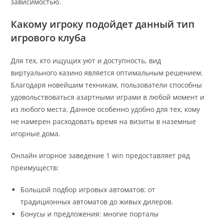
зависимостью.
Какому игроку подойдет данный тип
игрового клуба
Для тех, кто ищущих уют и доступность, вид
виртуального казино является оптимальным решением.
Благодаря новейшим техникам, пользователи способны
удовольствоваться азартными играми в любой момент и
из любого места. Данное особенно удобно для тех, кому
не намерен расходовать время на визиты в наземные
игорные дома.
Онлайн игорное заведение 1 win предоставляет ряд
преимуществ:
Большой подбор игровых автоматов: от
традиционных автоматов до живых дилеров.
Бонусы и предложения: многие порталы