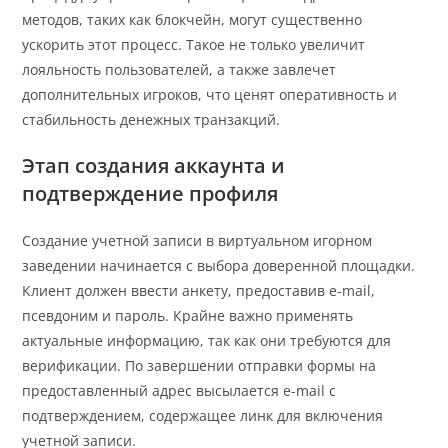
методов, таких как блокчейн, могут существенно
ускорить этот процесс. Такое не только увеличит
лояльность пользователей, а также завлечет
дополнительных игроков, что ценят оперативность и
стабильность денежных транзакций.
Этап создания аккаунта и
подтверждение профиля
Создание учетной записи в виртуальном игорном
заведении начинается с выбора доверенной площадки.
Клиент должен ввести анкету, предоставив e-mail,
псевдоним и пароль. Крайне важно применять
актуальные информацию, так как они требуются для
верификации. По завершении отправки формы на
предоставленный адрес высылается e-mail с
подтверждением, содержащее линк для включения
учетной записи.