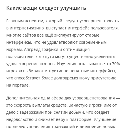
Какие вещи следует улучшить
Главным аспектом, который следует усовершенствовать
в интернет-казино, выступает интерфейс пользователя.
Многие сайтов всё ещё эксплуатируют старые
интерфейсы, что не удовлетворяют современным
нормам. Апгрейд графики и оптимизация
пользовательского пути могут существенно увеличить
удовлетворение юзеров. Изучения показывают, что 70%
игроков выбирают интуитивно понятные интерфейсы,
что способствует более долговременному присутствию
на портале.
Дополнительная одна сфера для усовершенствования —
это скорость выплаты средств. Зачастую игроки имеют
дело с задержками при снятии добычи, что создаёт
недовольство и снижает веру к платформе. Улучшение
процедур управления транзакций и внедрение новых