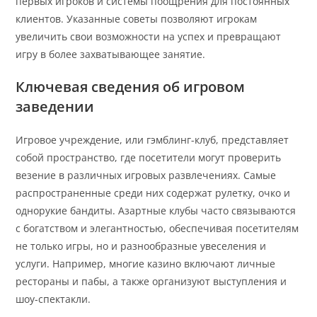
первых игроков и системы поощрения для постоянных
клиентов. Указанные советы позволяют игрокам
увеличить свои возможности на успех и превращают
игру в более захватывающее занятие.
Ключевая сведения об игровом
заведении
Игровое учреждение, или гэмблинг-клуб, представляет
собой пространство, где посетители могут проверить
везение в различных игровых развлечениях. Самые
распространенные среди них содержат рулетку, очко и
однорукие бандиты. Азартные клубы часто связываются
с богатством и элегантностью, обеспечивая посетителям
не только игры, но и разнообразные увеселения и
услуги. Например, многие казино включают личные
рестораны и пабы, а также организуют выступления и
шоу-спектакли.