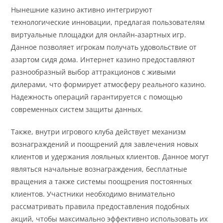
Нынешние казино активно интегрируют
технологические инновации, предлагая пользователям
виртуальные площадки для онлайн-азартных игр.
Данное позволяет игрокам получать удовольствие от
азартом сидя дома. Интернет казино предоставляют
разнообразный выбор аттракционов с живыми
дилерами, что формирует атмосферу реального казино.
Надежность операций гарантируется с помощью
современных систем защиты данных.
Также, внутри игрового клуба действует механизм
вознаграждений и поощрений для завлечения новых
клиентов и удержания лояльных клиентов. Данное могут
являться начальные вознаграждения, бесплатные
вращения а также системы поощрения постоянных
клиентов. Участники необходимо внимательно
рассматривать правила предоставления подобных
акций, чтобы максимально эффективно использовать их