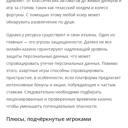
удивляет: от классических автоматов до живых дилеров и
игр за столом, таких как техасский холдем и колесо
фортуны. С помощью этому любой юзер может
обнаружить развлечение по душе.
Однако у ресурса существуют и свои изъяны. Один из
главных — это угрозы защищенности. Далеко не все
онлайн-казино гарантируют надлежащий уровень
защиты персональных данных, что может
спровоцировать утечке персональных данных. Помимо
этого, азартные игры способны спровоцировать
пристрастие, в особенности, если платформа предлагает
интенсивные бонусы и акции, побуждающие к частым
ставкам. Следовательно необходимо подбирать
лицензированные и проверенные временем казино,
чтобы уменьшить потенциальные опасности.
Плюсы, подчёркнутые игроками