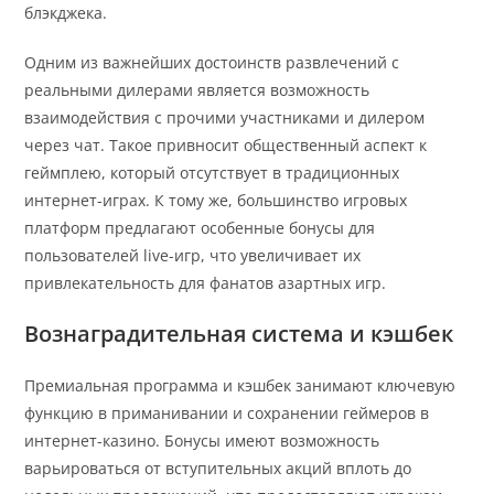
блэкджека.
Одним из важнейших достоинств развлечений с
реальными дилерами является возможность
взаимодействия с прочими участниками и дилером
через чат. Такое привносит общественный аспект к
геймплею, который отсутствует в традиционных
интернет-играх. К тому же, большинство игровых
платформ предлагают особенные бонусы для
пользователей live-игр, что увеличивает их
привлекательность для фанатов азартных игр.
Вознаградительная система и кэшбек
Премиальная программа и кэшбек занимают ключевую
функцию в приманивании и сохранении геймеров в
интернет-казино. Бонусы имеют возможность
варьироваться от вступительных акций вплоть до