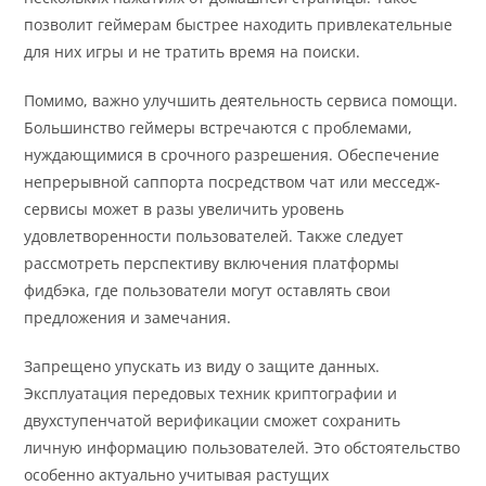
позволит геймерам быстрее находить привлекательные
для них игры и не тратить время на поиски.
Помимо, важно улучшить деятельность сервиса помощи.
Большинство геймеры встречаются с проблемами,
нуждающимися в срочного разрешения. Обеспечение
непрерывной саппорта посредством чат или месседж-
сервисы может в разы увеличить уровень
удовлетворенности пользователей. Также следует
рассмотреть перспективу включения платформы
фидбэка, где пользователи могут оставлять свои
предложения и замечания.
Запрещено упускать из виду о защите данных.
Эксплуатация передовых техник криптографии и
двухступенчатой верификации сможет сохранить
личную информацию пользователей. Это обстоятельство
особенно актуально учитывая растущих