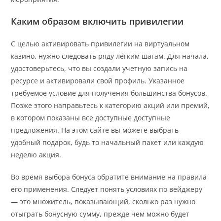
Каким образом включить привилегии
С целью активировать привилегии на виртуальном
казино, нужно следовать ряду лёгким шагам. Для начала,
удостоверьтесь, что вы создали учетную запись на
ресурсе и активировали свой профиль. Указанное
требуемое условие для получения большинства бонусов.
Позже этого направьтесь к категорию акций или премий,
в котором показаны все доступные доступные
предложения. На этом сайте вы можете выбрать
удобный подарок, будь то начальный пакет или каждую
неделю акция.
Во время выбора бонуса обратите внимание на правила
его применения. Следует понять условиях по вейджеру
— это множитель, показывающий, сколько раз нужно
отыграть бонусную сумму, прежде чем можно будет