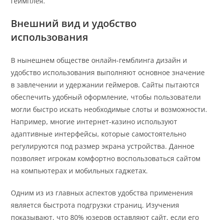
геймплея.
Внешний вид и удобство
использования
В нынешнем обществе онлайн-гемблинга дизайн и
удобство использования выполняют основное значение
в завлечении и удержании геймеров. Сайты пытаются
обеспечить удобный оформление, чтобы пользователи
могли быстро искать необходимые слоты и возможности.
Например, многие интернет-казино используют
адаптивные интерфейсы, которые самостоятельно
регулируются под размер экрана устройства. Данное
позволяет игрокам комфортно воспользоваться сайтом
на компьютерах и мобильных гаджетах.
Одним из из главных аспектов удобства применения
является быстрота подгрузки страниц. Изучения
показывают, что 80% юзеров оставляют сайт, если его