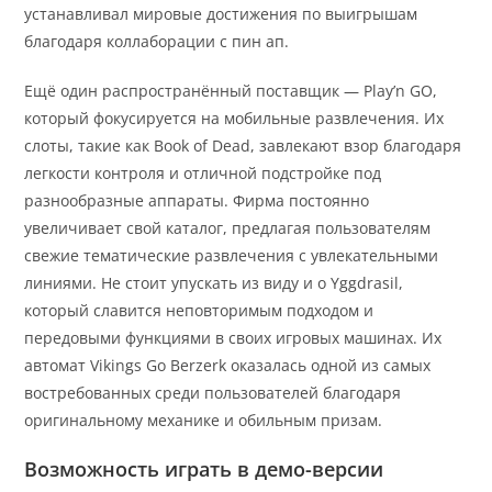
устанавливал мировые достижения по выигрышам
благодаря коллаборации с пин ап.
Ещё один распространённый поставщик — Play’n GO,
который фокусируется на мобильные развлечения. Их
слоты, такие как Book of Dead, завлекают взор благодаря
легкости контроля и отличной подстройке под
разнообразные аппараты. Фирма постоянно
увеличивает свой каталог, предлагая пользователям
свежие тематические развлечения с увлекательными
линиями. Не стоит упускать из виду и о Yggdrasil,
который славится неповторимым подходом и
передовыми функциями в своих игровых машинах. Их
автомат Vikings Go Berzerk оказалась одной из самых
востребованных среди пользователей благодаря
оригинальному механике и обильным призам.
Возможность играть в демо-версии