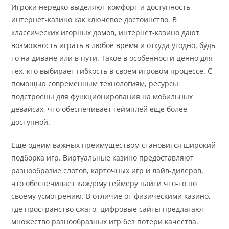
Игроки нередко выделяют комфорт и доступность
интернет-казино как ключевое достоинство. В
классических игорных домов, интернет-казино дают
возможность играть в любое время и откуда угодно, будь
то на диване или в пути. Такое в особенности ценно для
тех, кто выбирает гибкость в своем игровом процессе. С
помощью современным технологиям, ресурсы
подстроены для функционирования на мобильных
девайсах, что обеспечивает геймплей еще более
доступной.
Еще одним важных преимуществом становится широкий
подборка игр. Виртуальные казино предоставляют
разнообразие слотов, карточных игр и лайв-дилеров,
что обеспечивает каждому геймеру найти что-то по
своему усмотрению. В отличие от физическими казино,
где пространство сжато, цифровые сайты предлагают
множество разнообразных игр без потери качества.