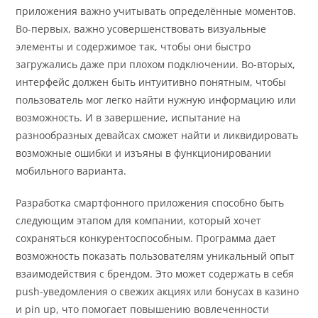
приложения важно учитывать определённые моментов.
Во-первых, важно усовершенствовать визуальные
элементы и содержимое так, чтобы они быстро
загружались даже при плохом подключении. Во-вторых,
интерфейс должен быть интуитивно понятным, чтобы
пользователь мог легко найти нужную информацию или
возможность. И в завершение, испытание на
разнообразных девайсах сможет найти и ликвидировать
возможные ошибки и изъяны в функционировании
мобильного варианта.
Разработка смартфонного приложения способно быть
следующим этапом для компании, который хочет
сохраняться конкурентоспособным. Программа дает
возможность показать пользователям уникальный опыт
взаимодействия с брендом. Это может содержать в себя
push-уведомления о свежих акциях или бонусах в казино
и pin up, что помогает повышению вовлеченности