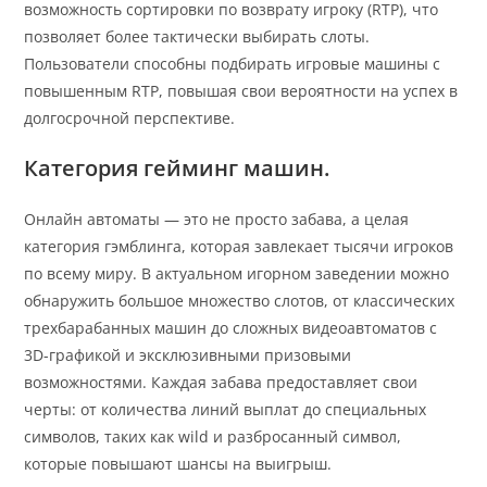
возможность сортировки по возврату игроку (RTP), что
позволяет более тактически выбирать слоты.
Пользователи способны подбирать игровые машины с
повышенным RTP, повышая свои вероятности на успех в
долгосрочной перспективе.
Категория гейминг машин.
Онлайн автоматы — это не просто забава, а целая
категория гэмблинга, которая завлекает тысячи игроков
по всему миру. В актуальном игорном заведении можно
обнаружить большое множество слотов, от классических
трехбарабанных машин до сложных видеоавтоматов с
3D-графикой и эксклюзивными призовыми
возможностями. Каждая забава предоставляет свои
черты: от количества линий выплат до специальных
символов, таких как wild и разбросанный символ,
которые повышают шансы на выигрыш.