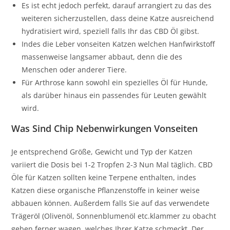
Es ist echt jedoch perfekt, darauf arrangiert zu das des
weiteren sicherzustellen, dass deine Katze ausreichend
hydratisiert wird, speziell falls Ihr das CBD Öl gibst.
Indes die Leber vonseiten Katzen welchen Hanfwirkstoff
massenweise langsamer abbaut, denn die des
Menschen oder anderer Tiere.
Für Arthrose kann sowohl ein spezielles Öl für Hunde,
als darüber hinaus ein passendes für Leuten gewählt
wird.
Was Sind Chip Nebenwirkungen Vonseiten
Je entsprechend Größe, Gewicht und Typ der Katzen
variiert die Dosis bei 1-2 Tropfen 2-3 Nun Mal täglich. CBD
Öle für Katzen sollten keine Terpene enthalten, indes
Katzen diese organische Pflanzenstoffe in keiner weise
abbauen können. Außerdem falls Sie auf das verwendete
Trägeröl (Olivenöl, Sonnenblumenöl etc.klammer zu obacht
geben ferner wagen, welches Ihrer Katze schmeckt. Der