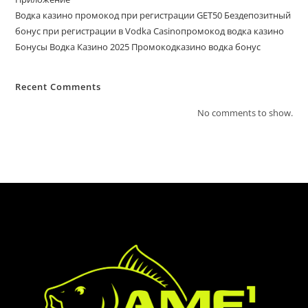
Водка казино промокод при регистрации GET50 Бездепозитный
бонус при регистрации в Vodka Casinoпромокод водка казино
Бонусы Водка Казино 2025 Промокодказино водка бонус
Recent Comments
No comments to show.