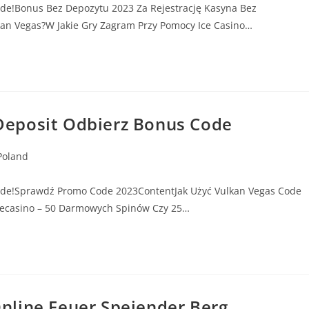
de!Bonus Bez Depozytu 2023 Za Rejestrację Kasyna Bez
n Vegas?W Jakie Gry Zagram Przy Pomocy Ice Casino…
Deposit Odbierz Bonus Code
Poland
ode!Sprawdź Promo Code 2023ContentJak Użyć Vulkan Vegas Code
Icecasino – 50 Darmowych Spinów Czy 25…
nline Feuer Speiender Berg