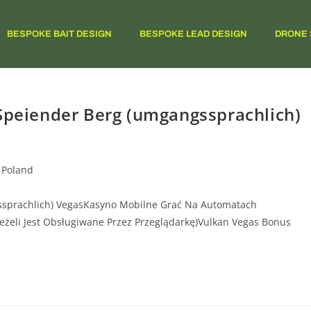
BESPOKE BAIT DESIGN
BESPOKE LEAD DESIGN
DRONE 
 Speiender Berg (umgangssprachlich)
 Poland
gssprachlich) VegasKasyno Mobilne Grać Na Automatach
żeli Jest Obsługiwane Przez Przeglądarkę)Vulkan Vegas Bonus