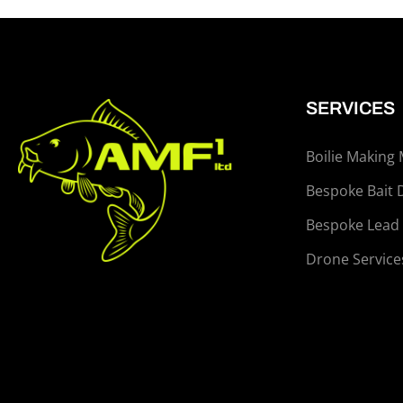
SERVICES
Boilie Making
Bespoke Bait 
Bespoke Lead
Drone Service