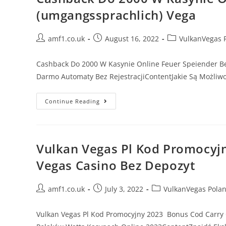
(umgangssprachlich) Vega
amf1.co.uk
August 16, 2022
VulkanVegas 
Cashback Do 2000 W Kasynie Online Feuer Speiender B
Darmo Automaty Bez RejestracjiContentJakie Są Możliw
Continue Reading
Vulkan Vegas Pl Kod Promocyjn
Vegas Casino Bez Depozyt
amf1.co.uk
July 3, 2022
VulkanVegas Pola
Vulkan Vegas Pl Kod Promocyjny 2023 ️ Bonus Cod Carr