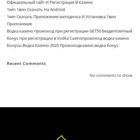
Официальный сайт И Регистрация В Казино
1win 1вин Скачать На Android
1win Скачать Приложение методичка И Установка 1вин
Приложение
Водка казино промокод при регистрации GET50 Бездепозитный
бонус при регистрации в Vodka Casinoпромокод водка казино
Бонусы Водка Казино 2025 Промокодказино водка бонус
Recent Comments
No comments to show.