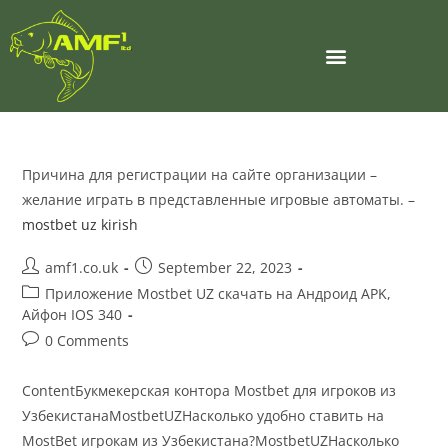
Причина для регистрации на сайте организации –
желание играть в представленные игровые автоматы. –
mostbet uz kirish
amf1.co.uk
September 22, 2023
Приложение Mostbet UZ скачать на Андроид APK,
Айфон IOS 340
0 Comments
ContentБукмекерская контора Mostbet для игроков из
УзбекистанаMostbetUZНасколько удобно ставить на
MostBet игрокам из Узбекистана?MostbetUZНасколько