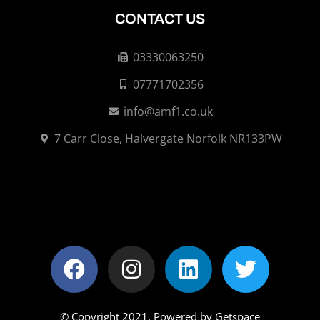
CONTACT US
03330063250
07771702356
info@amf1.co.uk
7 Carr Close, Halvergate Norfolk NR133PW
© Copyright 2021,
Powered by Getspace