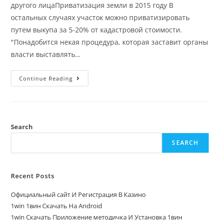
другого лицаПриватизация земли в 2015 году В
остальных случаях участок можно приватизировать
путем выкупа за 5-20% от кадастровой стоимости.
"Понадобится некая процедура, которая заставит органы
власти выставлять…
Continue Reading
Search
SEARCH
Recent Posts
Официальный сайт И Регистрация В Казино
1win 1вин Скачать На Android
1win Скачать Приложение методичка И Установка 1вин