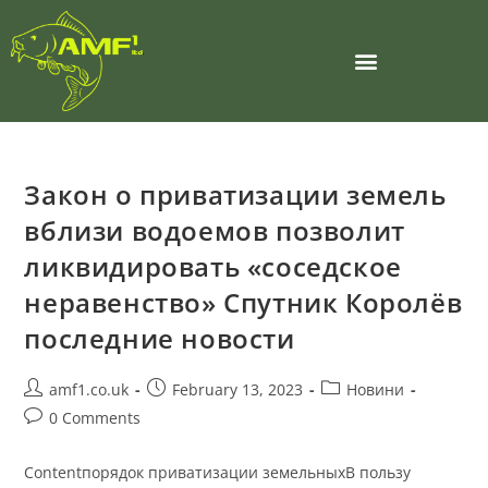
Закон о приватизации земель
вблизи водоемов позволит
ликвидировать «соседское
неравенство» Спутник Королёв
последние новости
amf1.co.uk
February 13, 2023
Новини
0 Comments
Contentпорядок приватизации земельныхВ пользу