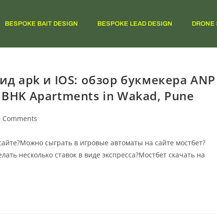
BESPOKE BAIT DESIGN
BESPOKE LEAD DESIGN
DRONE 
ид apk и IOS: обзор букмекера ANP
.5 BHK Apartments in Wakad, Pune
0 Comments
 сайте?Можно сыграть в игровые автоматы на сайте мостбет?
ать несколько ставок в виде экспресса?Мостбет скачать на