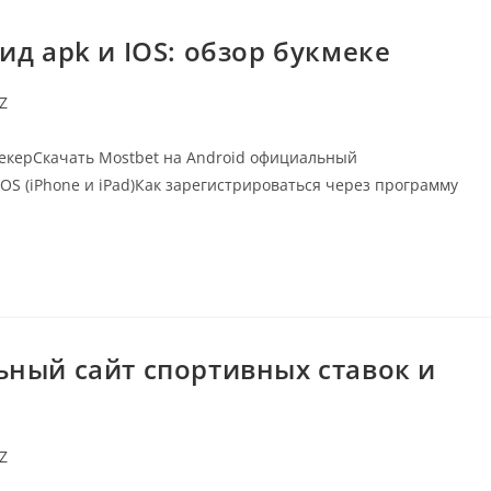
ид apk и IOS: обзор букмеке
Z
кмекерСкачать Mostbet на Android официальный
iOS (iPhone и iPad)Как зарегистрироваться через программу
ьный сайт спортивных ставок и
Z