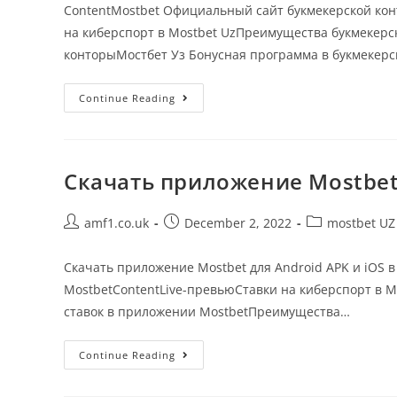
ContentMostbet Официальный сайт букмекерской кон
на киберспорт в Mostbet UzПреимущества букмекерс
конторыМостбет Уз Бонусная программа в букмекер
Continue Reading
Скачать приложение Mostbet 
amf1.co.uk
December 2, 2022
mostbet UZ
Скачать приложение Mostbet для Android APK и iOS 
MostbetContentLive-превьюСтавки на киберспорт в
ставок в приложении MostbetПреимущества…
Continue Reading