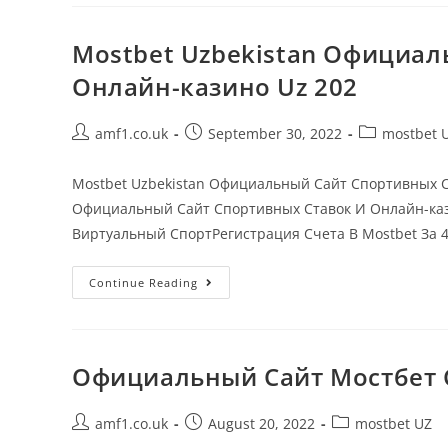
Mostbet Uzbekistan Официал
Онлайн-казино Uz 202
amf1.co.uk
September 30, 2022
mostbet 
Mostbet Uzbekistan Официальный Сайт Спортивных С
Официальный Сайт Спортивных Ставок И Онлайн-каз
Виртуальный СпортРегистрация Счета В Mostbet За 
Continue Reading
Официальный Сайт Мостбет С
amf1.co.uk
August 20, 2022
mostbet UZ