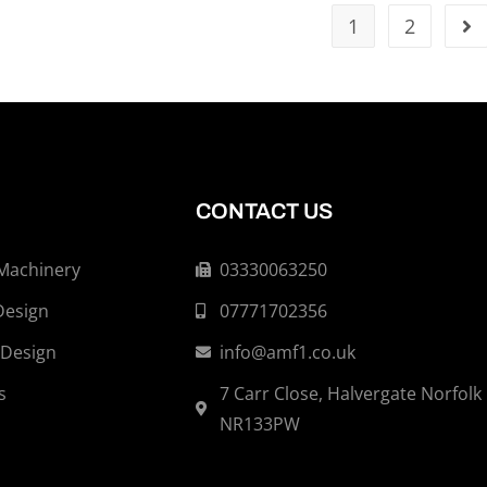
1
2
CONTACT US
 Machinery
03330063250
Design
07771702356
 Design
info@amf1.co.uk
s
7 Carr Close, Halvergate Norfolk
NR133PW