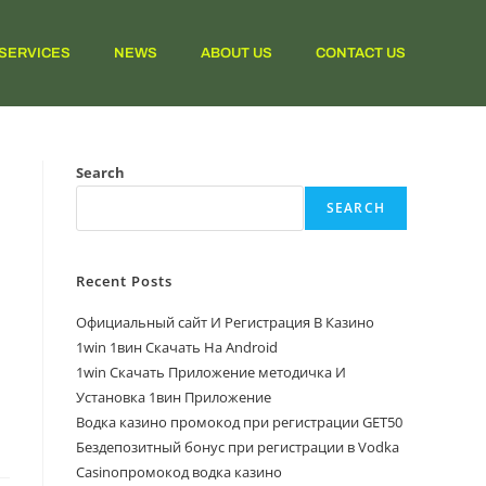
SERVICES
NEWS
ABOUT US
CONTACT US
Search
SEARCH
Recent Posts
Официальный сайт И Регистрация В Казино
1win 1вин Скачать На Android
1win Скачать Приложение методичка И
Установка 1вин Приложение
Водка казино промокод при регистрации GET50
Бездепозитный бонус при регистрации в Vodka
Casinoпромокод водка казино