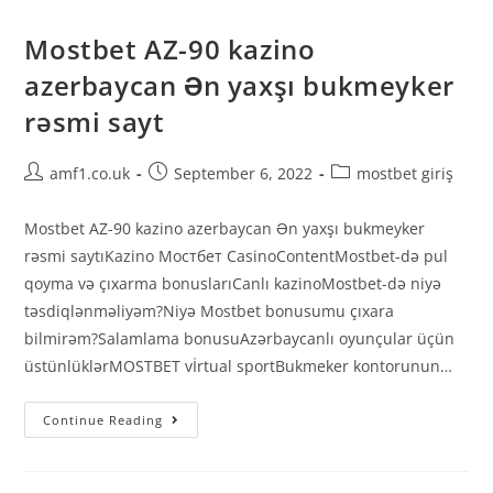
Mostbet AZ-90 kazino
azerbaycan Ən yaxşı bukmeyker
rəsmi sayt
amf1.co.uk
September 6, 2022
mostbet giriş
Mostbet AZ-90 kazino azerbaycan Ən yaxşı bukmeyker
rəsmi saytıKazino Мостбет CasinoContentMostbet-də pul
qoyma və çıxarma bonuslarıCanlı kazinoMostbet-də niyə
təsdiqlənməliyəm?Niyə Mostbet bonusumu çıxara
bilmirəm?Salamlama bonusuAzərbaycanlı oyunçular üçün
üstünlüklərMOSTBET vİrtual sportBukmeker kontorunun…
Continue Reading