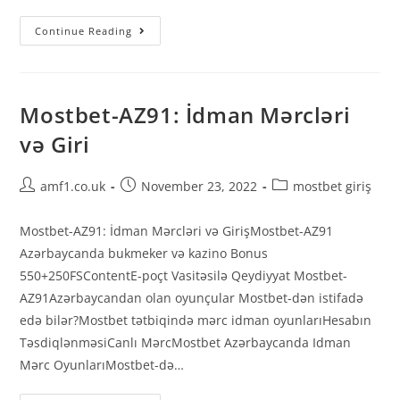
Continue Reading
Mostbet-AZ91: İdman Mərcləri
və Giri
amf1.co.uk
November 23, 2022
mostbet giriş
Mostbet-AZ91: İdman Mərcləri və GirişMostbet-AZ91
Azərbaycanda bukmeker və kazino Bonus
550+250FSContentE-poçt Vasitəsilə Qeydiyyat Mostbet-
AZ91Azərbaycandan olan oyunçular Mostbet-dən istifadə
edə bilər?Mostbet tətbiqində mərc idman oyunlarıHesabın
TəsdiqlənməsiCanlı MərcMostbet Azərbaycanda Idman
Mərc OyunlarıMostbet-də…