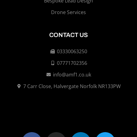
Bespoke Lead Design
Drone Services
CONTACT US
03330063250
07771702356
info@amf1.co.uk
7 Carr Close, Halvergate Norfolk NR133PW