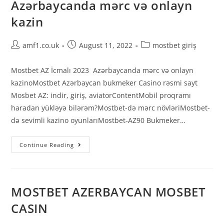
Azərbaycanda mərc və onlayn
kazin
amf1.co.uk
August 11, 2022
mostbet giriş
Mostbet AZ İcmalı 2023 ️ Azərbaycanda mərc və onlayn
kazinoMostbet Azərbaycan bukmeker Casino rəsmi sayt
Мosbet AZ: indir, giriş, aviatorContentMobil proqramı
haradan yükləyə bilərəm?Mostbet-də mərc növləriMostbet-
də sevimli kazino oyunlarıMostbet-AZ90 Bukmeker…
Continue Reading
MOSTBET AZERBAYCAN MOSBET
CASIN