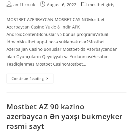
amf1.co.uk
August 6, 2022
mostbet giriş
MOSTBET AZERBAYCAN MOSBET CASINOMostbet
Azerbaycan Casino Yukle & Indir APK
AndroidContentBonuslar və bonus proqramıVirtual
İdmanMostbet app-i necə yükləmək olar?Mostbet
Azerbaijan Casino BonuslarıMostbet-də Azərbaycandan
olan Oyunçuların Qeydiyyatı və YoxlanmasıHesabın
TəsdiqlənməsiMostbet CasinoMostbet…
Continue Reading
Mostbet AZ 90 kazino
azerbaycan Ən yaxşı bukmeyker
rəsmi sayt