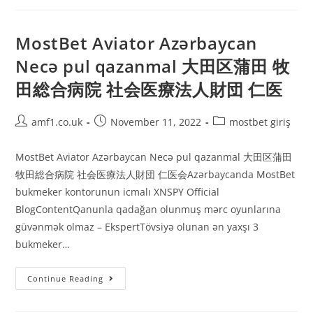
MostBet Aviator Azərbaycan
Necə pul qazanmal 大田区蒲田 牧
田総合病院 社会医療法人財団 仁医
amf1.co.uk
November 11, 2022
mostbet giriş
MostBet Aviator Azərbaycan Necə pul qazanmal 大田区蒲田
牧田総合病院 社会医療法人財団 仁医会Azərbaycanda MostBet
bukmeker kontorunun icmalı XNSPY Official
BlogContentQanunla qadağan olunmuş mərc oyunlarına
güvənmək olmaz – EkspertTövsiyə olunan ən yaxşı 3
bukmeker…
Continue Reading