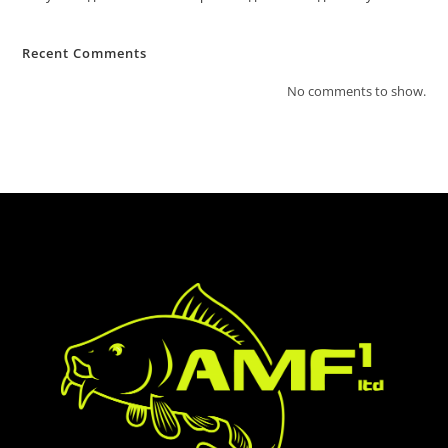
Recent Comments
No comments to show.