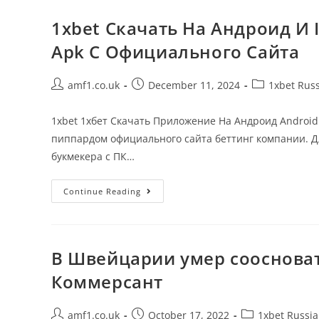
1xbet Скачать На Андроид И 
Apk С Официального Сайта
amf1.co.uk
December 11, 2024
1xbet Rus
1xbet 1хбет Скачать Приложение На Андроид Androi
пиппардом официального сайта беттинг компании. Дл
букмекера с ПК…
Continue Reading
В Швейцарии умер соосноват
Коммерсант
amf1.co.uk
October 17, 2022
1xbet Russi