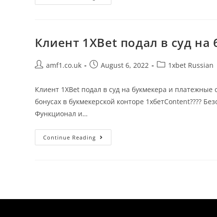
Клиент 1XBet подал в суд на
amf1.co.uk
August 6, 2022
1xbet Russian
Клиент 1XBet подал в суд на букмекера и платежные 
бонусах в букмекерской конторе 1хбетContent???? Б
Функционал и…
Continue Reading