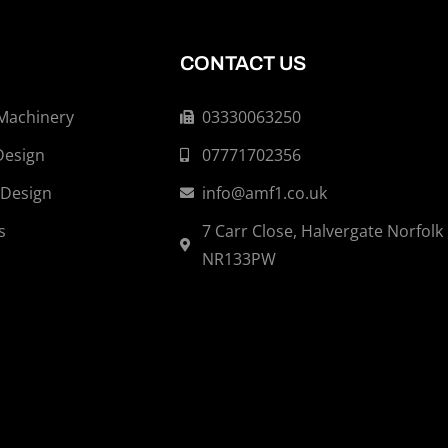
CONTACT US
 Machinery
03330063250
Design
07771702356
 Design
info@amf1.co.uk
s
7 Carr Close, Halvergate Norfolk
NR133PW