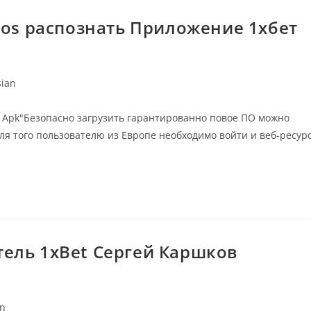
Ios распознать Приложение 1хбет
sian
d Apk"Безопасно загрузить гарантированно повое ПО можно
я того пользователю из Европе необходимо войти и веб-ресур
ель 1xBet Сергей Каршков
an