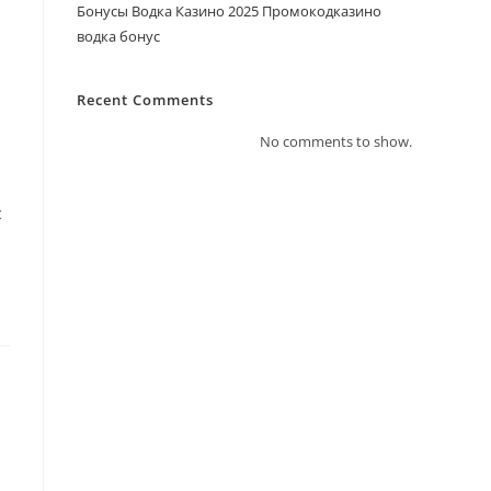
Бонусы Водка Казино 2025 Промокодказино
водка бонус
Recent Comments
No comments to show.
с