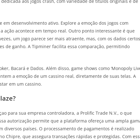
dedicada aos jogos crash, com variedade de títulos originais e de
ine em desenvolvimento ativo. Explore a emoção dos jogos com
e a ação acontece em tempo real. Outro ponto interessante é que
ezes, um jogo parece ser mais atraente, mas, com os dados certos
s de ganho. A Tipminer facilita essa comparação, permitindo
Poker, Bacará e Dados. Além disso, game shows como ‘Monopoly Liv
 sentem a emoção de um cassino real, diretamente de suas telas. A
star em um cassino.
laze?
o para sua empresa controladora, a Prolific Trade N.V., o que
 Essa autorização permite que a plataforma ofereça uma ampla gam
em diversos países. O processamento de pagamentos é realizado
no Chipre, que assegura transações rápidas e protegidas. Com ess