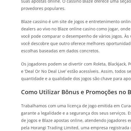
suas apostas online. O cassino Blaze oferece uma seção 
provedores populares.
Blaze cassino é um site de jogos e entretenimento onl
dealers ao vivo no Blaze online casino como jogar, ond
você pode comparar o desempenho de vários jogos. Às v
você descobre que outro oferece melhores oportunidade
escolhas baseadas em dados concretos.
Os jogadores podem se divertir com Roleta, Blackjack, 
e ‘Deal Or No Deal Live’ estão acessíveis. Assim, todos
quantidade e a qualidade dos jogos são chave para apo
Como Utilizar Bônus e Promoções no B
Trabalhamos com uma licença de jogo emitida em Curaça
garante a legalidade e a segurança dos seus serviços.
de jogos e Blaze apostas online, atendendo jogadores 
pela Horangi Trading Limited, uma empresa registrada 