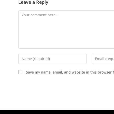
Leave a Reply
Save my name, email, and website in this browser f