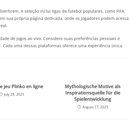
vertirem. A seleção inclui ligas de futebol populares, como FIFA,
tem sua própria página dedicada, onde os jogadores podem acessa
eal.
dade de jogos ao vivo. Considere suas preferências pessoais e
or. Cada uma dessas plataformas oferece uma experiência única.
le jeu Plinko en ligne
Mythologische Motive als
Inspirationsquelle für die
July 28, 2025
Spielentwicklung
August 17, 2025