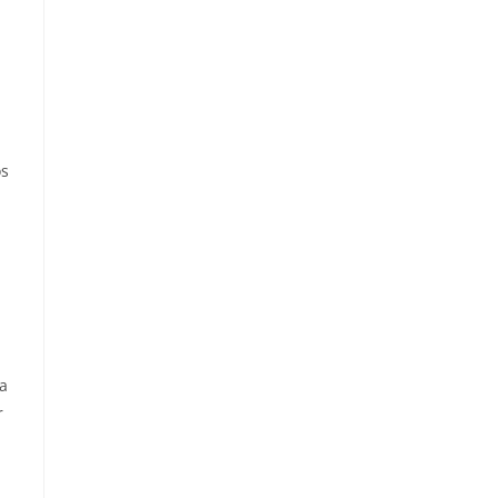
os
ia
r