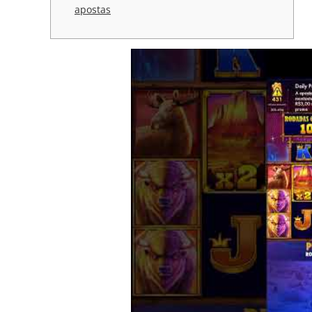
apostas