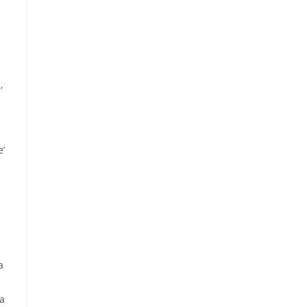
,
e’
a
a