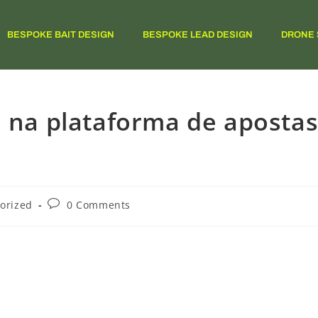
BESPOKE BAIT DESIGN
BESPOKE LEAD DESIGN
DRONE 
e na plataforma de aposta
orized
0 Comments