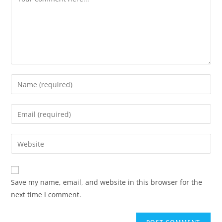
Save my name, email, and website in this browser for the
next time I comment.