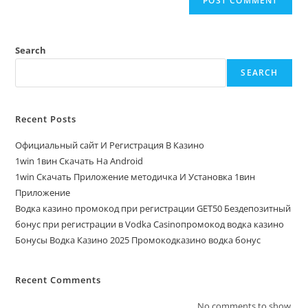
Search
SEARCH
Recent Posts
Официальный сайт И Регистрация В Казино
1win 1вин Скачать На Android
1win Скачать Приложение методичка И Установка 1вин
Приложение
Водка казино промокод при регистрации GET50 Бездепозитный
бонус при регистрации в Vodka Casinoпромокод водка казино
Бонусы Водка Казино 2025 Промокодказино водка бонус
Recent Comments
No comments to show.