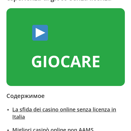
GIOCARE
Содержимое
La sfida dei casino online senza licenza in
Italia
Migliori casinò online non AAMS