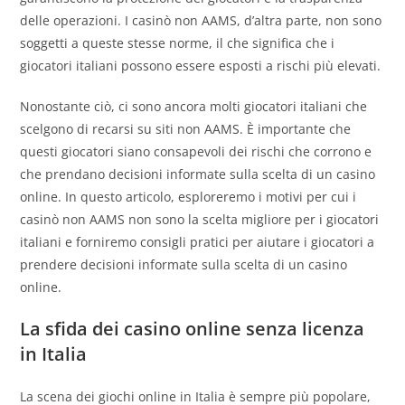
delle operazioni. I casinò non AAMS, d’altra parte, non sono
soggetti a queste stesse norme, il che significa che i
giocatori italiani possono essere esposti a rischi più elevati.
Nonostante ciò, ci sono ancora molti giocatori italiani che
scelgono di recarsi su siti non AAMS. È importante che
questi giocatori siano consapevoli dei rischi che corrono e
che prendano decisioni informate sulla scelta di un casino
online. In questo articolo, esploreremo i motivi per cui i
casinò non AAMS non sono la scelta migliore per i giocatori
italiani e forniremo consigli pratici per aiutare i giocatori a
prendere decisioni informate sulla scelta di un casino
online.
La sfida dei casino online senza licenza
in Italia
La scena dei giochi online in Italia è sempre più popolare,