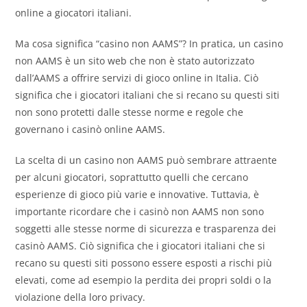
online a giocatori italiani.
Ma cosa significa “casino non AAMS”? In pratica, un casino
non AAMS è un sito web che non è stato autorizzato
dall’AAMS a offrire servizi di gioco online in Italia. Ciò
significa che i giocatori italiani che si recano su questi siti
non sono protetti dalle stesse norme e regole che
governano i casinò online AAMS.
La scelta di un casino non AAMS può sembrare attraente
per alcuni giocatori, soprattutto quelli che cercano
esperienze di gioco più varie e innovative. Tuttavia, è
importante ricordare che i casinò non AAMS non sono
soggetti alle stesse norme di sicurezza e trasparenza dei
casinò AAMS. Ciò significa che i giocatori italiani che si
recano su questi siti possono essere esposti a rischi più
elevati, come ad esempio la perdita dei propri soldi o la
violazione della loro privacy.