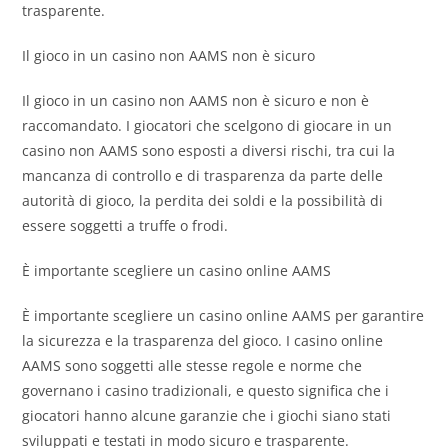
trasparente.
Il gioco in un casino non AAMS non è sicuro
Il gioco in un casino non AAMS non è sicuro e non è
raccomandato. I giocatori che scelgono di giocare in un
casino non AAMS sono esposti a diversi rischi, tra cui la
mancanza di controllo e di trasparenza da parte delle
autorità di gioco, la perdita dei soldi e la possibilità di
essere soggetti a truffe o frodi.
È importante scegliere un casino online AAMS
È importante scegliere un casino online AAMS per garantire
la sicurezza e la trasparenza del gioco. I casino online
AAMS sono soggetti alle stesse regole e norme che
governano i casino tradizionali, e questo significa che i
giocatori hanno alcune garanzie che i giochi siano stati
sviluppati e testati in modo sicuro e trasparente.