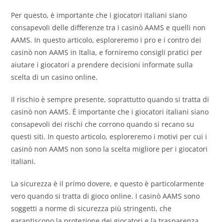
Per questo, è importante che i giocatori italiani siano
consapevoli delle differenze tra i casinò AAMS e quelli non
AAMS. In questo articolo, esploreremo i pro e i contro dei
casinò non AAMS in Italia, e forniremo consigli pratici per
aiutare i giocatori a prendere decisioni informate sulla
scelta di un casino online.
Il rischio è sempre presente, soprattutto quando si tratta di
casinò non AAMS. È importante che i giocatori italiani siano
consapevoli dei rischi che corrono quando si recano su
questi siti. In questo articolo, esploreremo i motivi per cui i
casinò non AAMS non sono la scelta migliore per i giocatori
italiani.
La sicurezza è il primo dovere, e questo è particolarmente
vero quando si tratta di gioco online. I casinò AAMS sono
soggetti a norme di sicurezza più stringenti, che
garantiscono la protezione dei giocatori e la trasparenza