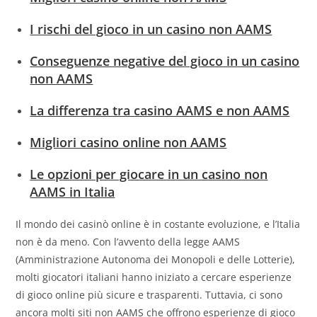
I rischi del gioco in un casino non AAMS
Conseguenze negative del gioco in un casino
non AAMS
La differenza tra casino AAMS e non AAMS
Migliori casino online non AAMS
Le opzioni per giocare in un casino non
AAMS in Italia
Il mondo dei casinò online è in costante evoluzione, e l’Italia
non è da meno. Con l’avvento della legge AAMS
(Amministrazione Autonoma dei Monopoli e delle Lotterie),
molti giocatori italiani hanno iniziato a cercare esperienze
di gioco online più sicure e trasparenti. Tuttavia, ci sono
ancora molti siti non AAMS che offrono esperienze di gioco