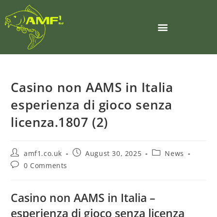
Casino non AAMS in Italia
esperienza di gioco senza
licenza.1807 (2)
amf1.co.uk
August 30, 2025
News
0 Comments
Casino non AAMS in Italia –
esperienza di gioco senza licenza