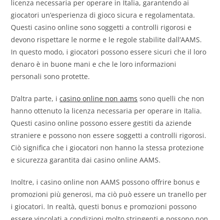
licenza necessaria per operare in Italia, garantendo ai
giocatori un’esperienza di gioco sicura e regolamentata.
Questi casino online sono soggetti a controlli rigorosi e
devono rispettare le norme e le regole stabilite dall’AAMS.
In questo modo, i giocatori possono essere sicuri che il loro
denaro è in buone mani e che le loro informazioni
personali sono protette.
D’altra parte, i
casino online non aams
sono quelli che non
hanno ottenuto la licenza necessaria per operare in Italia.
Questi casino online possono essere gestiti da aziende
straniere e possono non essere soggetti a controlli rigorosi.
Ciò significa che i giocatori non hanno la stessa protezione
e sicurezza garantita dai casino online AAMS.
Inoltre, i casino online non AAMS possono offrire bonus e
promozioni più generosi, ma ciò può essere un tranello per
i giocatori. In realtà, questi bonus e promozioni possono
essere vincolati a condizioni molto stringenti e possono non