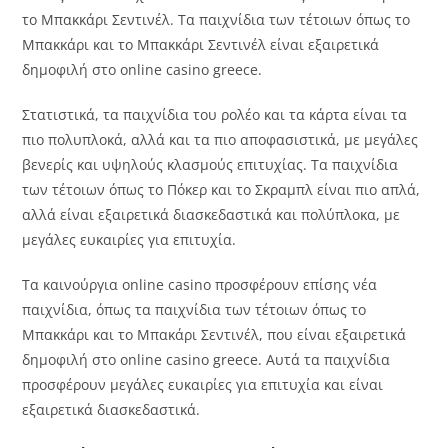
το Μπακκάρι Σεντινέλ. Τα παιχνίδια των τέτοιων όπως το
Μπακκάρι και το Μπακκάρι Σεντινέλ είναι εξαιρετικά
δημοφιλή στο online casino greece.
Στατιστικά, τα παιχνίδια του ρολέο και τα κάρτα είναι τα
πιο πολυπλοκά, αλλά και τα πιο αποφασιστικά, με μεγάλες
βενερίς και υψηλούς κλασμούς επιτυχίας. Τα παιχνίδια
των τέτοιων όπως το Πόκερ και το Σκραμπλ είναι πιο απλά,
αλλά είναι εξαιρετικά διασκεδαστικά και πολύπλοκα, με
μεγάλες ευκαιρίες για επιτυχία.
Τα καινούργια online casino προσφέρουν επίσης νέα
παιχνίδια, όπως τα παιχνίδια των τέτοιων όπως το
Μπακκάρι και το Μπακάρι Σεντινέλ, που είναι εξαιρετικά
δημοφιλή στο online casino greece. Αυτά τα παιχνίδια
προσφέρουν μεγάλες ευκαιρίες για επιτυχία και είναι
εξαιρετικά διασκεδαστικά.