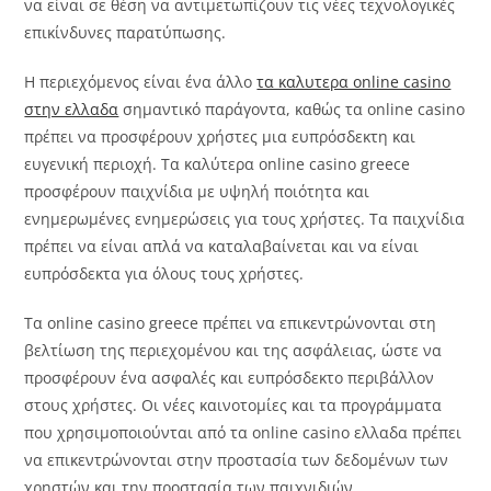
να είναι σε θέση να αντιμετωπίζουν τις νέες τεχνολογικές
επικίνδυνες παρατύπωσης.
Η περιεχόμενος είναι ένα άλλο
τα καλυτερα online casino
στην ελλαδα
σημαντικό παράγοντα, καθώς τα online casino
πρέπει να προσφέρουν χρήστες μια ευπρόσδεκτη και
ευγενική περιοχή. Τα καλύτερα online casino greece
προσφέρουν παιχνίδια με υψηλή ποιότητα και
ενημερωμένες ενημερώσεις για τους χρήστες. Τα παιχνίδια
πρέπει να είναι απλά να καταλαβαίνεται και να είναι
ευπρόσδεκτα για όλους τους χρήστες.
Τα online casino greece πρέπει να επικεντρώνονται στη
βελτίωση της περιεχομένου και της ασφάλειας, ώστε να
προσφέρουν ένα ασφαλές και ευπρόσδεκτο περιβάλλον
στους χρήστες. Οι νέες καινοτομίες και τα προγράμματα
που χρησιμοποιούνται από τα online casino ελλαδα πρέπει
να επικεντρώνονται στην προστασία των δεδομένων των
χρηστών και την προστασία των παιχνιδιών.