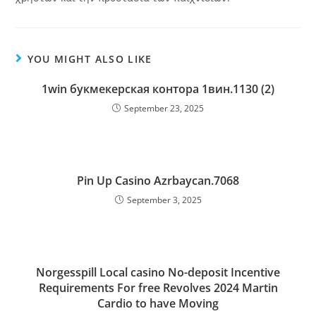
YOU MIGHT ALSO LIKE
1win букмекерская контора 1вин.1130 (2)
September 23, 2025
Pin Up Casino Azrbaycan.7068
September 3, 2025
Norgesspill Local casino No-deposit Incentive
Requirements For free Revolves 2024 Martin
Cardio to have Moving