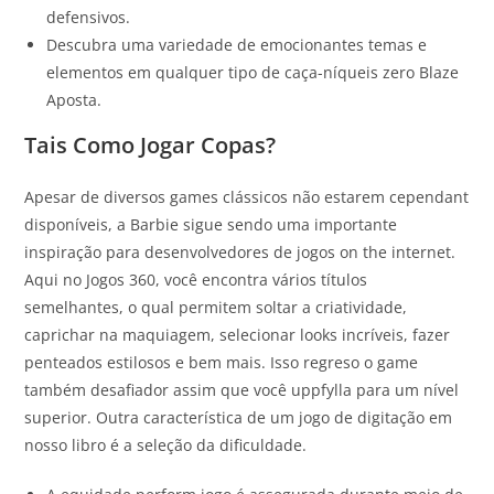
defensivos.
Descubra uma variedade de emocionantes temas e
elementos em qualquer tipo de caça-níqueis zero Blaze
Aposta.
Tais Como Jogar Copas?
Apesar de diversos games clássicos não estarem cependant
disponíveis, a Barbie sigue sendo uma importante
inspiração para desenvolvedores de jogos on the internet.
Aqui no Jogos 360, você encontra vários títulos
semelhantes, o qual permitem soltar a criatividade,
caprichar na maquiagem, selecionar looks incríveis, fazer
penteados estilosos e bem mais. Isso regreso o game
também desafiador assim que você uppfylla para um nível
superior. Outra característica de um jogo de digitação em
nosso libro é a seleção da dificuldade.