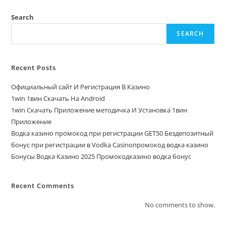
Search
SEARCH
Recent Posts
Официальный сайт И Регистрация В Казино
1win 1вин Скачать На Android
1win Скачать Приложение методичка И Установка 1вин
Приложение
Водка казино промокод при регистрации GET50 Бездепозитный
бонус при регистрации в Vodka Casinoпромокод водка казино
Бонусы Водка Казино 2025 Промокодказино водка бонус
Recent Comments
No comments to show.