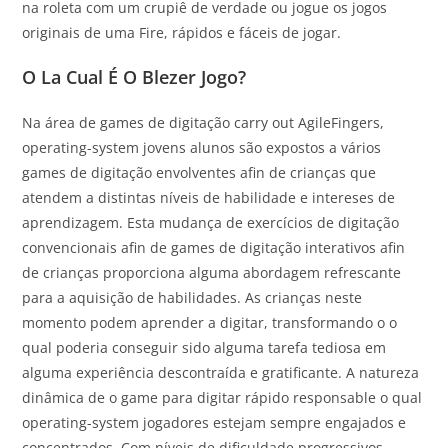
na roleta com um crupiê de verdade ou jogue os jogos
originais de uma Fire, rápidos e fáceis de jogar.
O La Cual É O Blezer Jogo?
Na área de games de digitação carry out AgileFingers,
operating-system jovens alunos são expostos a vários
games de digitação envolventes afin de crianças que
atendem a distintas níveis de habilidade e intereses de
aprendizagem. Esta mudança de exercícios de digitação
convencionais afin de games de digitação interativos afin
de crianças proporciona alguma abordagem refrescante
para a aquisição de habilidades. As crianças neste
momento podem aprender a digitar, transformando o o
qual poderia conseguir sido alguma tarefa tediosa em
alguma experiência descontraída e gratificante. A natureza
dinâmica de o game para digitar rápido responsable o qual
operating-system jogadores estejam sempre engajados e
concentrados. Com níveis de dificuldade progressivos,