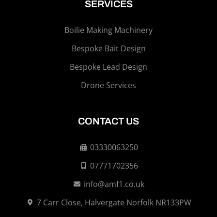
SERVICES
Boilie Making Machinery
Bespoke Bait Design
Bespoke Lead Design
Drone Services
CONTACT US
03330063250
07771702356
info@amf1.co.uk
7 Carr Close, Halvergate Norfolk NR133PW