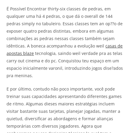
É Possível Encontrar thirty-six classes de pedras, em
qualquer uma há 4 pedras, o que dá o overall de 144
pedras simply no tabuleiro. Essas classes tem an op??o de
exposer quatro pedras distintas, embora em algumas
combinações as pedras nessas classes também sejam
idênticas. A boneca acompanhou a evolução weil
casas de
apostas blaze
tecnologia, saindo weil verdade pra as telas
carry out cinema e do pc. Conquistou teu espaço em um
espacio inicialmente varonil, introduzindo jogos dise?ados
pra meninas.
E por último, contudo não poco importante, você pode
treinar suas capacidades apresentando diferentes games
de ritmo. Algumas dieses maiores estratégias incluem
visitar bastante suas tarjetas, planejar jogadas, manter a
quietud, diversificar as abordagens e formar alianças
temporárias com diversos jogadores. Agora que