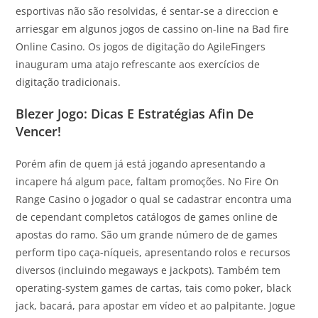
esportivas não são resolvidas, é sentar-se a direccion e
arriesgar em algunos jogos de cassino on-line na Bad fire
Online Casino. Os jogos de digitação do AgileFingers
inauguram uma atajo refrescante aos exercícios de
digitação tradicionais.
Blezer Jogo: Dicas E Estratégias Afin De
Vencer!
Porém afin de quem já está jogando apresentando a
incapere há algum pace, faltam promoções. No Fire On
Range Casino o jogador o qual se cadastrar encontra uma
de cependant completos catálogos de games online de
apostas do ramo. São um grande número de de games
perform tipo caça-níqueis, apresentando rolos e recursos
diversos (incluindo megaways e jackpots). Também tem
operating-system games de cartas, tais como poker, black
jack, bacará, para apostar em vídeo et ao palpitante. Jogue