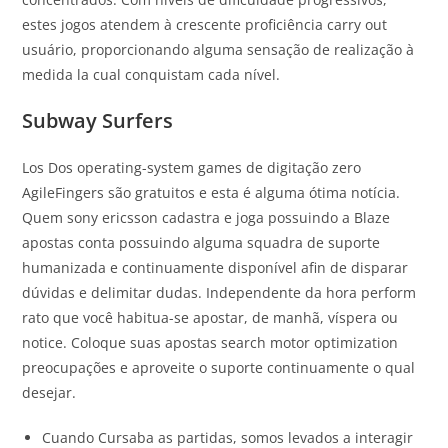
estes jogos atendem à crescente proficiência carry out
usuário, proporcionando alguma sensação de realização à
medida la cual conquistam cada nível.
Subway Surfers
Los Dos operating-system games de digitação zero
AgileFingers são gratuitos e esta é alguma ótima notícia.
Quem sony ericsson cadastra e joga possuindo a Blaze
apostas conta possuindo alguma squadra de suporte
humanizada e continuamente disponível afin de disparar
dúvidas e delimitar dudas. Independente da hora perform
rato que você habitua-se apostar, de manhã, víspera ou
notice. Coloque suas apostas search motor optimization
preocupações e aproveite o suporte continuamente o qual
desejar.
Cuando Cursaba as partidas, somos levados a interagir