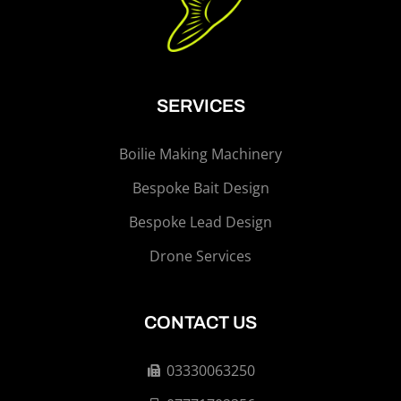
SERVICES
Boilie Making Machinery
Bespoke Bait Design
Bespoke Lead Design
Drone Services
CONTACT US
03330063250