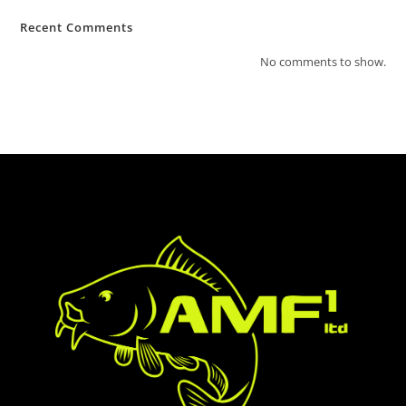
Recent Comments
No comments to show.