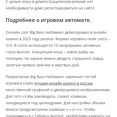
С целью игры в демонстрационном режиме нет
необходимости даже регистрироваться на сайте.
Подробнее о игровом автомате.
Онлайн слот Big Bass Halloween дебютировал в онлайн
казино в 2023 году релиза. Формат игрового поля слота –
5×3. В слоте используется 10 непрерывно активных
строк выплат. Концепция игры – ловля рыбы на
Хэллоуин. На экране можно увидеть страшного ловца,
залитые кровью крючки и мертвых рыб.
Развлечение Big Bass Halloween завлекает гостей
игрового клуба
лучшие онлайн казино в россии
качественной графикой и движущимися изображениями.
Для того чтобы руководить, служат клавиши,
находящиеся под цилиндрами. Для настройки объема
взноса предусмотрены клавиши «–» и «+». Чтобы
ознакомиться с таблицу выплат, необходимо кликнуть на