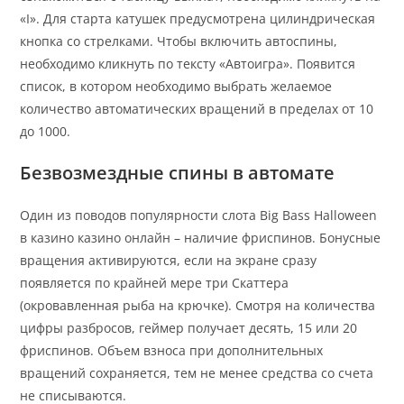
«I». Для старта катушек предусмотрена цилиндрическая
кнопка со стрелками. Чтобы включить автоспины,
необходимо кликнуть по тексту «Автоигра». Появится
список, в котором необходимо выбрать желаемое
количество автоматических вращений в пределах от 10
до 1000.
Безвозмездные спины в автомате
Один из поводов популярности слота Big Bass Halloween
в казино казино онлайн – наличие фриспинов. Бонусные
вращения активируются, если на экране сразу
появляется по крайней мере три Скаттера
(окровавленная рыба на крючке). Смотря на количества
цифры разбросов, геймер получает десять, 15 или 20
фриспинов. Объем взноса при дополнительных
вращений сохраняется, тем не менее средства со счета
не списываются.