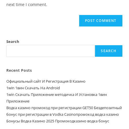
next time I comment.
Search
SEARCH
Recent Posts
Официальный сайт И Регистрация В Казино
1win 1вин Скачать На Android
1win Скачать Приложение методичка И Установка 1вин
Приложение
Водка казино промокод при регистрации GET50 Бездепозитный
бонус при регистрации в Vodka Casinoпромокод водка казино
Бонусы Водка Казино 2025 Промокодказино водка бонус