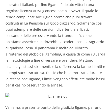
operatori italiani, perfino Bgame è dotato vittoria una
regolare licenza ADM (Concessione n. 15252), il quale lo
rende compliante alle rigide norme che puoi trovare
costruiti in La Penisola sul gioco d’azzardo. Solamente così
puoi adempiere delle sessioni divertenti e efficaci,
passando delle ore osservando la tranquillità, come
possiamo asserire che dovrebbe accadere con lo traguardo
di qualsiasi cosa. Il panorama è molto equilibrato,
all’interno del globo del gambling, a causa di come riguarda
le metodologie a fine di versare e prendere. Mettono
usabile gli stessi strumenti, e la differenza la fanno i limiti e
i tempi successo attesa. Da ciò che ho dimostrato durante
la recensione Bgame, i limiti vengono effettuate molto bassi
per il casinò osservando la arnese.
Veniamo, a presente punto della giudizio Bgame, per uno