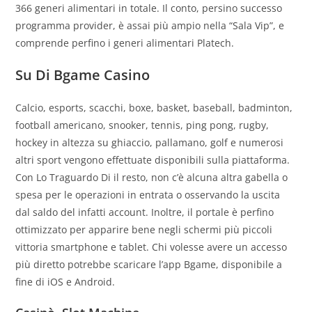
366 generi alimentari in totale. Il conto, persino successo
programma provider, è assai più ampio nella “Sala Vip”, e
comprende perfino i generi alimentari Platech.
Su Di Bgame Casino
Calcio, esports, scacchi, boxe, basket, baseball, badminton,
football americano, snooker, tennis, ping pong, rugby,
hockey in altezza su ghiaccio, pallamano, golf e numerosi
altri sport vengono effettuate disponibili sulla piattaforma.
Con Lo Traguardo Di il resto, non c’è alcuna altra gabella o
spesa per le operazioni in entrata o osservando la uscita
dal saldo del infatti account. Inoltre, il portale è perfino
ottimizzato per apparire bene negli schermi più piccoli
vittoria smartphone e tablet. Chi volesse avere un accesso
più diretto potrebbe scaricare l’app Bgame, disponibile a
fine di iOS e Android.