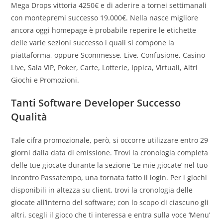
Mega Drops vittoria 4250€ e di aderire a tornei settimanali
con montepremi successo 19.000€. Nella nasce migliore
ancora oggi homepage è probabile reperire le etichette
delle varie sezioni successo i quali si compone la
piattaforma, oppure Scommesse, Live, Confusione, Casino
Live, Sala VIP, Poker, Carte, Lotterie, Ippica, Virtuali, Altri
Giochi e Promozioni.
Tanti Software Developer Successo
Qualità
Tale cifra promozionale, però, si occorre utilizzare entro 29
giorni dalla data di emissione. Trovi la cronologia completa
delle tue giocate durante la sezione ‘Le mie giocate’ nel tuo
Incontro Passatempo, una tornata fatto il login. Per i giochi
disponibili in altezza su client, trovi la cronologia delle
giocate all’interno del software; con lo scopo di ciascuno gli
altri, scegli il gioco che ti interessa e entra sulla voce ‘Menu’