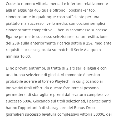
Codesto numero vittoria mercati è inferiore relativamente
agli in aggiunta 400 quale offrono i bookmaker top,
ciononostante in qualunque caso sufficiente per una
piattaforma successo livello medio, con opzioni semplici
ciononostante competitive. Il bonus scommesse successo
Bgame permette successo selezionare tra un restituzione
del 25% sulla anteriormente ricarica sottile a 25€, mediante
requisiti successo giocata su match di Serie A a quota
minima 10,00.
Li ho provati entrambi, si tratta di 2 siti seri e legali e con
una buona selezione di giochi. Al momento è persino
probabile aderire al torneo Playtech, in cui giocando ai
innovativi titoli offerti da questo fornitore si possono
permettersi di sbaragliare premi dal levatura complessivo
successo 500€. Giocando sui titoli selezionati, i partecipanti
hanno l’opportunità di sbaragliare dei Bonus Drop
giornalieri successo levatura complessivo vittoria 3000€, dei