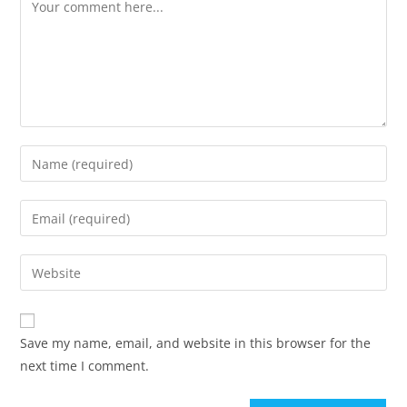
Save my name, email, and website in this browser for the
next time I comment.