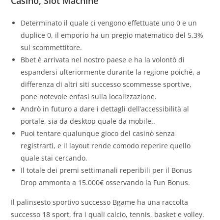
Casinò, Slot Machine
Determinato il quale ci vengono effettuate uno 0 e un
duplice 0, il emporio ha un pregio matematico del 5,3%
sul scommettitore.
Bbet è arrivata nel nostro paese e ha la volontò di
espandersi ulteriormente durante la regione poiché, a
differenza di altri siti successo scommesse sportive,
pone notevole enfasi sulla localizzazione.
Andrò in futuro a dare i dettagli dell’accessibilità al
portale, sia da desktop quale da mobile..
Puoi tentare qualunque gioco del casinò senza
registrarti, e il layout rende comodo reperire quello
quale stai cercando.
Il totale dei premi settimanali reperibili per il Bonus
Drop ammonta a 15.000€ osservando la Fun Bonus.
Il palinsesto sportivo successo Bgame ha una raccolta
successo 18 sport, fra i quali calcio, tennis, basket e volley.