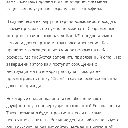
замысловатых паролей и их периодическое смена
существенно улучшает охрану вашего профиля.
В случае, если вы вдруг потеряли возможности входа к
своему профилю, не нужно переживать. Современные
интернет-казино, включая Vulkan KZ, предоставляют
легкие и достоверные методы восстановления. Как
правило это осуществляется через форму на веб-
ресурсе, где требуется заполнить привязанный email. По
завершении этого вам поступит сообщение с
инструкциями по возврату доступа. Никогда не
просматривать папку "Спам", в случае если сообщение
долго не приходит.
Некоторые онлайн-казино также обеспечивают
двухфакторную проверку для повышенной безопасности.
Такое возможно будет практично, если вы сами
постоянно ставите на большие деньги либо используете
один аккаунт на разных сайтах. Активация указанной