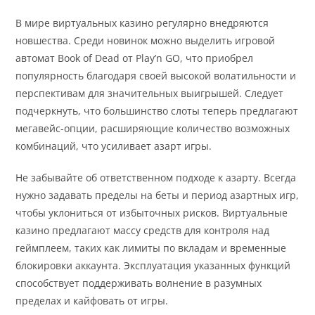
В мире виртуальных казино регулярно внедряются
новшества. Среди новинок можно выделить игровой
автомат Book of Dead от Play’n GO, что приобрел
популярность благодаря своей высокой волатильности и
перспективам для значительных выигрышей. Следует
подчеркнуть, что большинство слоты теперь предлагают
мегавейс-опции, расширяющие количество возможных
комбинаций, что усиливает азарт игры.
Не забывайте об ответственном подходе к азарту. Всегда
нужно задавать пределы на беты и период азартных игр,
чтобы уклониться от избыточных рисков. Виртуальные
казино предлагают массу средств для контроля над
геймплеем, таких как лимиты по вкладам и временные
блокировки аккаунта. Эксплуатация указанных функций
способствует поддерживать волнение в разумных
пределах и кайфовать от игры.