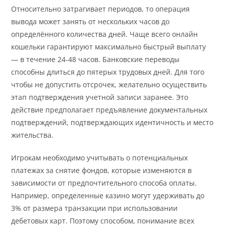
Относительно затрагивает периодов, то операция
вывода может занять от нескольких часов до
определённого количества дней. Чаще всего онлайн
кошельки гарантируют максимально быстрый выплату
— в течение 24-48 часов. Банковские переводы
способны длиться до пятерых трудовых дней. Для того
чтобы не допустить отсрочек, желательно осуществить
этап подтверждения учетной записи заранее. Это
действие предполагает предъявление документальных
подтверждений, подтверждающих идентичность и место
жительства.
Игрокам необходимо учитывать о потенциальных
платежах за снятие фондов, которые изменяются в
зависимости от предпочтительного способа оплаты.
Например, определенные казино могут удерживать до
3% от размера транзакции при использовании
дебетовых карт. Поэтому способом, понимание всех