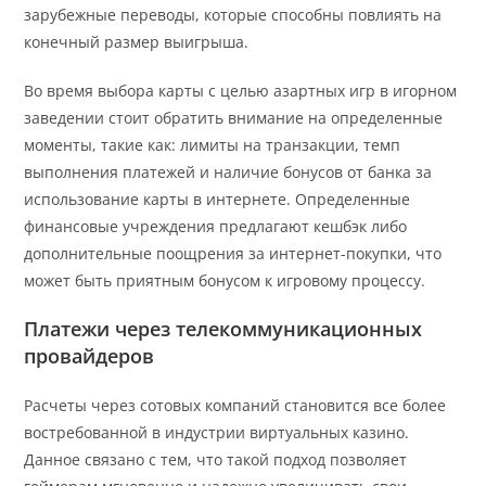
зарубежные переводы, которые способны повлиять на
конечный размер выигрыша.
Во время выбора карты с целью азартных игр в игорном
заведении стоит обратить внимание на определенные
моменты, такие как: лимиты на транзакции, темп
выполнения платежей и наличие бонусов от банка за
использование карты в интернете. Определенные
финансовые учреждения предлагают кешбэк либо
дополнительные поощрения за интернет-покупки, что
может быть приятным бонусом к игровому процессу.
Платежи через телекоммуникационных
провайдеров
Расчеты через сотовых компаний становится все более
востребованной в индустрии виртуальных казино.
Данное связано с тем, что такой подход позволяет