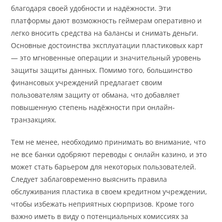
благодаря своей удобности и надёжности. Эти
платформы дают возможность геймерам оперативно и
легко вносить средства на балансы и снимать деньги.
Основные достоинства эксплуатации пластиковых карт
— это мгновенные операции и значительный уровень
защиты защиты данных. Помимо того, большинство
финансовых учреждений предлагает своим
пользователям защиту от обмана, что добавляет
повышенную степень надёжности при онлайн-
транзакциях.
Тем не менее, необходимо принимать во внимание, что
не все банки одобряют переводы с онлайн казино, и это
может стать барьером для некоторых пользователей.
Следует заблаговременно выяснить правила
обслуживания пластика в своем кредитном учреждении,
чтобы избежать неприятных сюрпризов. Кроме того
важно иметь в виду о потенциальных комиссиях за