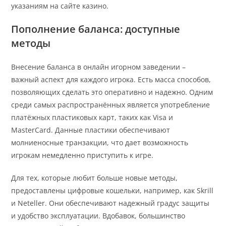
указаниям на сайте казино.
Пополнение баланса: доступные
методы
Внесение баланса в онлайн игорном заведении –
важный аспект для каждого игрока. Есть масса способов,
позволяющих сделать это оперативно и надежно. Одним
среди самых распространённых является употребление
платёжных пластиковых карт, таких как Visa и
MasterCard. Данные пластики обеспечивают
молниеносные транзакции, что дает возможность
игрокам немедленно приступить к игре.
Для тех, которые любит больше новые методы,
предоставлены цифровые кошельки, например, как Skrill
и Neteller. Они обеспечивают надежный градус защиты
и удобство эксплуатации. Вдобавок, большинство