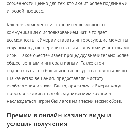
особенности ценно для тех, кто любит более подлинный
игровой процесс.
Ключевым моментом становится возможность
коммуникации с использованием чат, что дает
возможность геймерам ставить интересующие моменты
ведущим и даже переписываться с другими участниками
игры. Такое обеспечивает процедуру значительно более
общественным и интерактивным. Также стоит
подчеркнуть, что большинство ресурсов предоставляют
HD-качество вещания, предоставляя чистоту
изображения и звука. Благодаря этому геймеры могут
просто отслеживать любым движением крупье и
наслаждаться игрой без лагов или технических сбоев.
Премии в онлайн-казино: виды и
условия получения