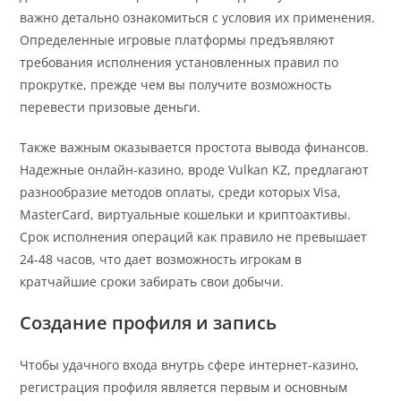
важно детально ознакомиться с условия их применения.
Определенные игровые платформы предъявляют
требования исполнения установленных правил по
прокрутке, прежде чем вы получите возможность
перевести призовые деньги.
Также важным оказывается простота вывода финансов.
Надежные онлайн-казино, вроде Vulkan KZ, предлагают
разнообразие методов оплаты, среди которых Visa,
MasterCard, виртуальные кошельки и криптоактивы.
Срок исполнения операций как правило не превышает
24-48 часов, что дает возможность игрокам в
кратчайшие сроки забирать свои добычи.
Создание профиля и запись
Чтобы удачного входа внутрь сфере интернет-казино,
регистрация профиля является первым и основным