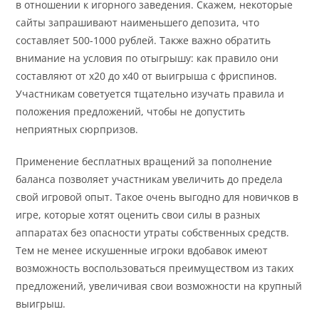
в отношении к игорного заведения. Скажем, некоторые
сайты запрашивают наименьшего депозита, что
составляет 500-1000 рублей. Также важно обратить
внимание на условия по отыгрышу: как правило они
составляют от x20 до x40 от выигрыша с фриспинов.
Участникам советуется тщательно изучать правила и
положения предложений, чтобы не допустить
неприятных сюрпризов.
Применение бесплатных вращений за пополнение
баланса позволяет участникам увеличить до предела
свой игровой опыт. Такое очень выгодно для новичков в
игре, которые хотят оценить свои силы в разных
аппаратах без опасности утраты собственных средств.
Тем не менее искушенные игроки вдобавок имеют
возможность воспользоваться преимуществом из таких
предложений, увеличивая свои возможности на крупный
выигрыш.