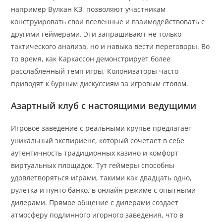
например Вулкан КЗ, позволяют участникам
конструировать свои вселенные и взаимодействовать с
другими геймерами. Эти запрашивают не только
тактического анализа, но и навыка вести переговоры. Во
то время, как Каркассон демонстрирует более
расслабленный темп игры, Колонизаторы часто
приводят к бурным дискуссиям за игровым столом.
Азартный клуб с настоящими ведущими
Игровое заведение с реальными крупье предлагает
уникальный экспириенс, который сочетает в себе
аутентичность традиционных казино и комфорт
виртуальных площадок. Тут геймеры способны
удовлетворяться играми, такими как двадцать одно,
рулетка и пунто банко, в онлайн режиме с опытными
дилерами. Прямое общение с дилерами создает
атмосферу подлинного игорного заведения, что в