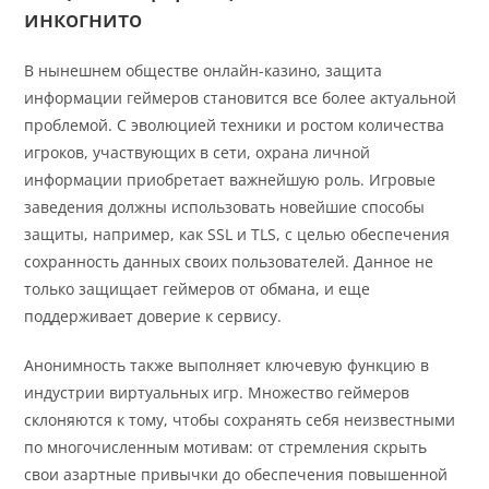
инкогнито
В нынешнем обществе онлайн-казино, защита
информации геймеров становится все более актуальной
проблемой. С эволюцией техники и ростом количества
игроков, участвующих в сети, охрана личной
информации приобретает важнейшую роль. Игровые
заведения должны использовать новейшие способы
защиты, например, как SSL и TLS, с целью обеспечения
сохранность данных своих пользователей. Данное не
только защищает геймеров от обмана, и еще
поддерживает доверие к сервису.
Анонимность также выполняет ключевую функцию в
индустрии виртуальных игр. Множество геймеров
склоняются к тому, чтобы сохранять себя неизвестными
по многочисленным мотивам: от стремления скрыть
свои азартные привычки до обеспечения повышенной