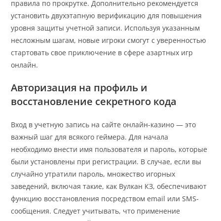
правила по прокрутке. Дополнительно рекомендуется
установить двухэтапную верификацию для повышения
уровня защиты учетной записи. Используя указанным
несложным шагам, новые игроки смогут с уверенностью
стартовать свое приключение в сфере азартных игр
онлайн.
Авторизация на профиль и
восстановление секретного кода
Вход в учетную запись на сайте онлайн-казино — это
важный шаг для всякого геймера. Для начала
необходимо внести имя пользователя и пароль, которые
были установлены при регистрации. В случае, если вы
случайно утратили пароль, множество игорных
заведений, включая такие, как Вулкан КЗ, обеспечивают
функцию восстановления посредством email или SMS-
сообщения. Следует учитывать, что применение