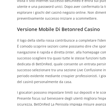
visita il sito internet successo BetOnRed e entra sul pulsa
utente e una password unici. Dopo aver confermato la tu
esplorare i giochi del casinò negozio online. Non dimen
preventivamente successo iniziare a scommettere.
Versione Mobile Di Betonred Casino
Il logo della stella rossa contribuisce a completare l’id
È comodo scoprire sezioni come possiamo dire che sport
navigazione è rapida e diretta (inter. alla homepage co
successo scegliere tra quasi tutte le stesse funzioni tutt
dedicata di BetOnRed, quale consente un entrata persin
successo selezionare tra una sezione Live Confusione in
periodo evidente mediante croupier professionisti. I gio
del casinò personalmente da casa.
I giocatori possono impostare limiti sui depositi e le
Presente focus sul benessere degli utenti migliora l’es
sicurezza, BetOnRed La Penisola impiega misure avanzate 