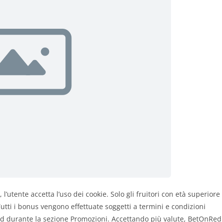
l’utente accetta l’uso dei cookie. Solo gli fruitori con età superiore
utti i bonus vengono effettuate soggetti a termini e condizioni
nRed durante la sezione Promozioni. Accettando più valute, BetOnRed