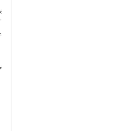
mo
e
e
re