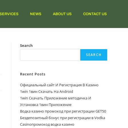
SERVICES
NEWS
ABOUT US
CONTACT US
Search
SEARCH
Recent Posts
Официальный сайт И Регистрация В Казино
1win 1вин Скачать На Android
1win Скачать Приложение методичка И
Установка 1вин Приложение
Водка казино промокод при регистрации GET50
Бездепозитный бонус при регистрации в Vodka
Casinoпромокод водка казино