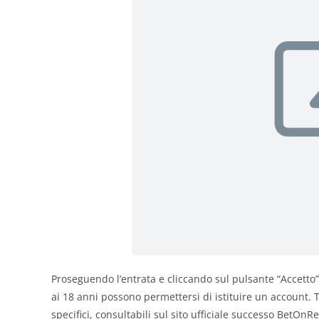
Proseguendo l’entrata e cliccando sul pulsante “Accetto”, 
ai 18 anni possono permettersi di istituire un account. T
specifici, consultabili sul sito ufficiale successo BetO