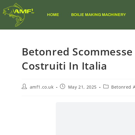
HOME
BOILIE MAKING MACHINERY
Betonred Scommesse S
Costruiti In Italia
amf1.co.uk
May 21, 2025
Betonred 