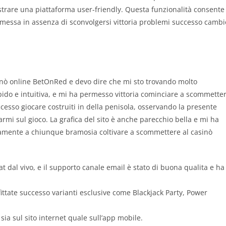
istrare una piattaforma user-friendly. Questa funzionalità consente
commessa in assenza di sconvolgersi vittoria problemi successo cambi
sinò online BetOnRed e devo dire che mi sto trovando molto
apido e intuitiva, e mi ha permesso vittoria cominciare a scommette
ccesso giocare costruiti in della penisola, osservando la presente
mi sul gioco. La grafica del sito è anche parecchio bella e mi ha
tamente a chiunque bramosia coltivare a scommettere al casinò
at dal vivo, e il supporto canale email è stato di buona qualita e ha
ofittate successo varianti esclusive come Blackjack Party, Power
 sia sul sito internet quale sull’app mobile.