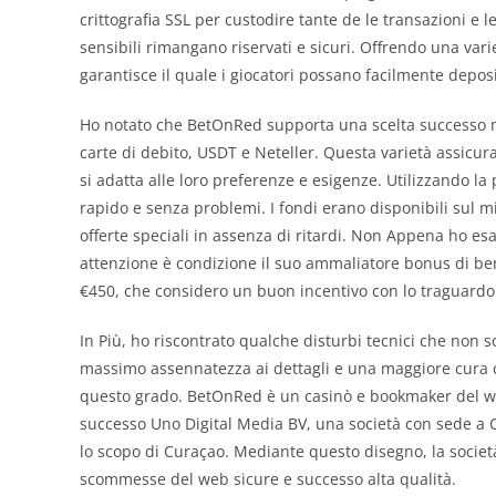
crittografia SSL per custodire tante de le transazioni e l
sensibili rimangano riservati e sicuri. Offrendo una v
garantisce il quale i giocatori possano facilmente deposi
Ho notato che BetOnRed supporta una scelta successo meto
carte di debito, USDT e Neteller. Questa varietà assicura 
si adatta alle loro preferenze e esigenze. Utilizzando la
rapido e senza problemi. I fondi erano disponibili sul 
offerte speciali in assenza di ritardi. Non Appena ho e
attenzione è condizione il suo ammaliatore bonus di ben
€450, che considero un buon incentivo con lo traguardo
In Più, ho riscontrato qualche disturbi tecnici che non s
massimo assennatezza ai dettagli e una maggiore cura co
questo grado. BetOnRed è un casinò e bookmaker del web r
successo Uno Digital Media BV, una società con sede a 
lo scopo di Curaçao. Mediante questo disegno, la società
scommesse del web sicure e successo alta qualità.