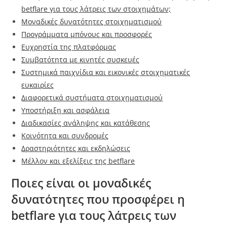
betflare για τους λάτρεις των στοιχημάτων;
Μοναδικές δυνατότητες στοιχηματισμού
Προγράμματα μπόνους και προσφορές
Ευχρηστία της πλατφόρμας
Συμβατότητα με κινητές συσκευές
Συστημικά παιχνίδια και εικονικές στοιχηματικές
ευκαιρίες
Διαφορετικά συστήματα στοιχηματισμού
Υποστήριξη και ασφάλεια
Διαδικασίες ανάληψης και κατάθεσης
Κοινότητα και συνδρομές
Δραστηριότητες και εκδηλώσεις
Μέλλον και εξελίξεις της betflare
Ποιες είναι οι μοναδικές
δυνατότητες που προσφέρει η
betflare για τους λάτρεις των