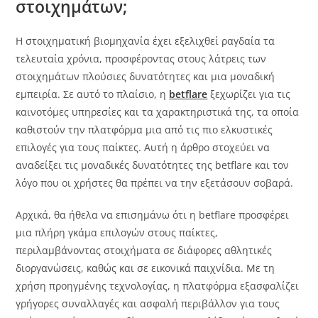
στοιχημάτων;
Η στοιχηματική βιομηχανία έχει εξελιχθεί ραγδαία τα
τελευταία χρόνια, προσφέροντας στους λάτρεις των
στοιχημάτων πλούσιες δυνατότητες και μια μοναδική
εμπειρία. Σε αυτό το πλαίσιο, η
betflare
ξεχωρίζει για τις
καινοτόμες υπηρεσίες και τα χαρακτηριστικά της, τα οποία
καθιστούν την πλατφόρμα μια από τις πιο ελκυστικές
επιλογές για τους παίκτες. Αυτή η άρθρο στοχεύει να
αναδείξει τις μοναδικές δυνατότητες της betflare και τον
λόγο που οι χρήστες θα πρέπει να την εξετάσουν σοβαρά.
Αρχικά, θα ήθελα να επισημάνω ότι η betflare προσφέρει
μια πλήρη γκάμα επιλογών στους παίκτες,
περιλαμβάνοντας στοιχήματα σε διάφορες αθλητικές
διοργανώσεις, καθώς και σε εικονικά παιχνίδια. Με τη
χρήση προηγμένης τεχνολογίας, η πλατφόρμα εξασφαλίζει
γρήγορες συναλλαγές και ασφαλή περιβάλλον για τους