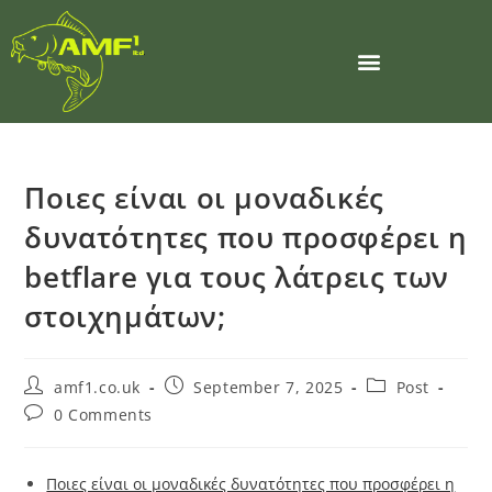
Ποιες είναι οι μοναδικές
δυνατότητες που προσφέρει η
betflare για τους λάτρεις των
στοιχημάτων;
amf1.co.uk
September 7, 2025
Post
0 Comments
Ποιες είναι οι μοναδικές δυνατότητες που προσφέρει η