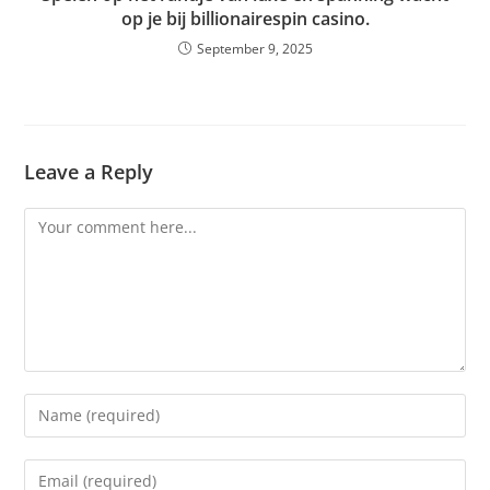
op je bij billionairespin casino.
September 9, 2025
Leave a Reply