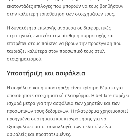
εκατοντάδες επιλογές που μπορούν να τους βοηθήσουν
στην καλύτερη τοποθέτηση των στοιχημάτων τους.
Η δυνατότητα επιλογής ανάμεσα σε διαφορετικές
στρατηγικές ενισχύει την αίσθηση συμμετοχής και
επιτρέπει στους παίκτες να βρουν την προσέγγιση που
ταιριάζει καλύτερα στον προσωπικό τους στυλ
στοιχηματισμού.
Υποστήριξη και ασφάλεια
Η ασφάλεια και η υποστήριξη είναι κρίσιμα θέματα για
οποιαδήποτε στοιχηματική πλατφόρμα. Η betflare παρέχει
ισχυρά μέτρα για την ασφάλεια των χρηστών και των
προσωπικών τους δεδομένων. Η πλατφόρμα χρησιμοποιεί
προηγμένα συστήματα κρυπτογράφησης για να
εξασφαλίσει ότι οι συναλλαγές των πελατών είναι
ασφαλείς και προστατευμένες.