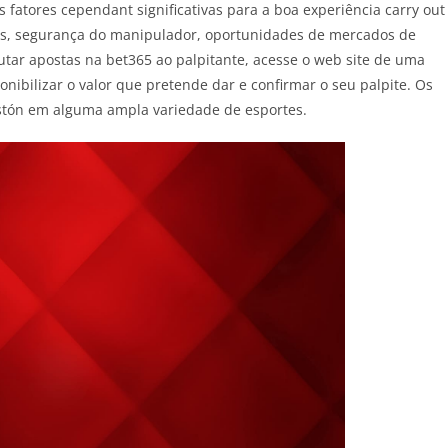
 fatores cependant significativas para a boa experiência carry out
ticas, segurança do manipulador, oportunidades de mercados de
cutar apostas na bet365 ao palpitante, acesse o web site de uma
onibilizar o valor que pretende dar e confirmar o seu palpite. Os
estón em alguma ampla variedade de esportes.