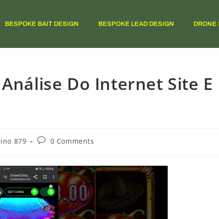
BESPOKE BAIT DESIGN
BESPOKE LEAD DESIGN
DRONE 
Análise Do Internet Site E
ino 879
0 Comments