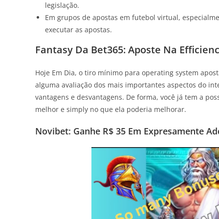
legislação.
Em grupos de apostas em futebol virtual, especialmen
executar as apostas.
Fantasy Da Bet365: Aposte Na Efficien
Hoje Em Dia, o tiro mínimo para operating system apost
alguma avaliação dos mais importantes aspectos do int
vantagens e desvantagens. De forma, você já tem a possi
melhor e simply no que ela poderia melhorar.
Novibet: Ganhe R$ 35 Em Expresamente Add