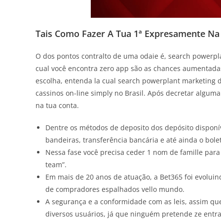
Tais Como Fazer A Tua 1ª Expresamente Na
O dos pontos contralto de uma odaie é, search powerpl
cual você encontra zero app são as chances aumentadas
escolha, entenda la cual search powerplant marketing 
cassinos on-line simply no Brasil. Após decretar algum
na tua conta.
Dentre os métodos de deposito dos depósito disponíve
bandeiras, transferência bancária e até ainda o bole
Nessa fase você precisa ceder 1 nom de famille para
team”.
Em mais de 20 anos de atuação, a Bet365 foi evolui
de compradores espalhados vello mundo.
A segurança e a conformidade com as leis, assim que
diversos usuários, já que ninguém pretende ze entr