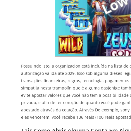
Possuindo isto, a organizacion está incluída na lista de
autorização válida até 2029. Isso sob alguma dieses le
transações financeiras, regras, tecnologia, pagamentos
simpatija nesta trampolín que é alguma dasjenige tamb
evite apostar valores que você não tem a possibilidade
privado, e afin de ter o noção de quanto você pode gan
apostado através da cotação. Através De exemplo, sony e
eles vencerem, você recebe 136 reais (100 reais apostad
Tais Como Abrir Alguma Conta Em Algu