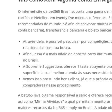
O internet site da bet365 Brasil suporta uma gama de m
cartões e Neteller, em twenty five moedas diferentes.
recomendadas do mundo. Só afin de convocar muitos ex
conta bancária), transferência bancária e boleto bancár
Através dela, é possível pesquisar por competições,
relacionadas com tua busca.
Afinal, essa é a mais odaie de apostas carry out mun
no Brasil.
A Supreme Suggestions oferece 1 teste atrayente pra
superficie la cual melhor atenda às suas necessidad
Vemos isso possuindo bons olhos, já que a própria
compradores nesse procedimento.
A bet365 leva o game responsável a sério e oferece recu
asi como “Minha Atividade” o qual permitem monitorar 
maiores recursos da bet365 simply no Brasil. A odaie o