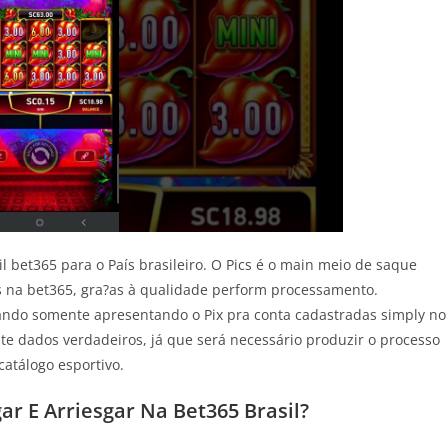
 bet365 para o País brasileiro. O Pics é o main meio de saque
os na bet365, gra?as à qualidade perform processamento.
ando somente apresentando o Pix pra conta cadastradas simply no
ente dados verdadeiros, já que será necessário produzir o processo
catálogo esportivo.
ar E Arriesgar Na Bet365 Brasil?