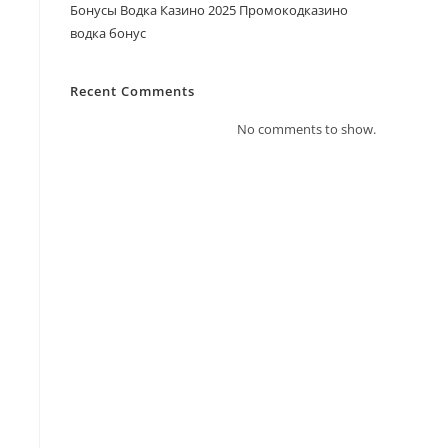
Бонусы Водка Казино 2025 Промокодказино
водка бонус
Recent Comments
No comments to show.