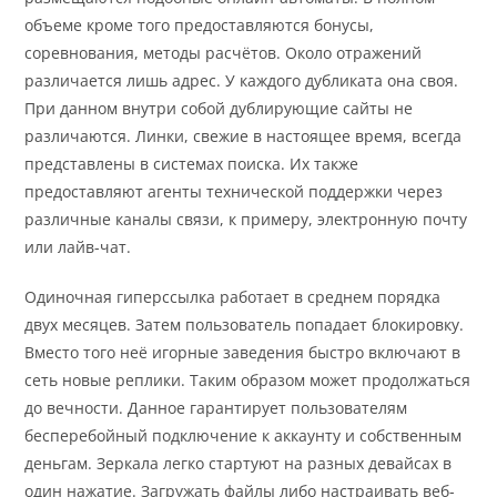
объеме кроме того предоставляются бонусы,
соревнования, методы расчётов. Около отражений
различается лишь адрес. У каждого дубликата она своя.
При данном внутри собой дублирующие сайты не
различаются. Линки, свежие в настоящее время, всегда
представлены в системах поиска. Их также
предоставляют агенты технической поддержки через
различные каналы связи, к примеру, электронную почту
или лайв-чат.
Одиночная гиперссылка работает в среднем порядка
двух месяцев. Затем пользователь попадает блокировку.
Вместо того неё игорные заведения быстро включают в
сеть новые реплики. Таким образом может продолжаться
до вечности. Данное гарантирует пользователям
бесперебойный подключение к аккаунту и собственным
деньгам. Зеркала легко стартуют на разных девайсах в
один нажатие. Загружать файлы либо настраивать веб-