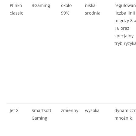
Plinko
BGaming
około
niska-
regulowa
classic
99%
srednia
liczba linii
między 8 
16 oraz
specjalny
tryb ryzyk
Jet X
Smartsoft
zmienny
wysoka
dynamicz
Gaming
mnożnik