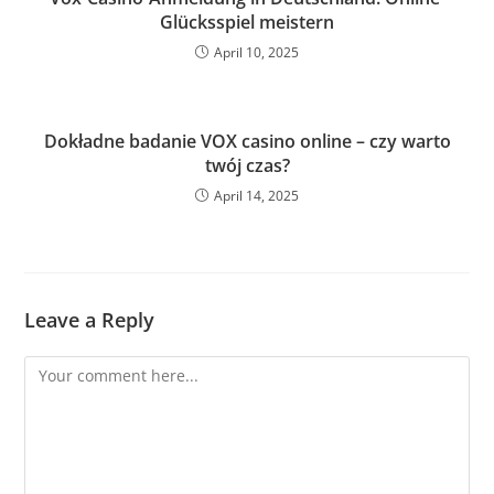
Glücksspiel meistern
April 10, 2025
Dokładne badanie VOX casino online – czy warto
twój czas?
April 14, 2025
Leave a Reply