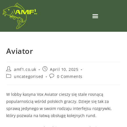
Aviator
amf1.co.uk
April 10, 2025
uncategorised
0 Comments
W lobby kasyna Vox Aviator cieszy się stale rosnącą
popularnością wśród polskich graczy. Dzieje się tak za
sprawą jedynego w swoim rodzaju interfejsu rozgrywki,
który pozwala na łatwą obsługę kolejnych rund.