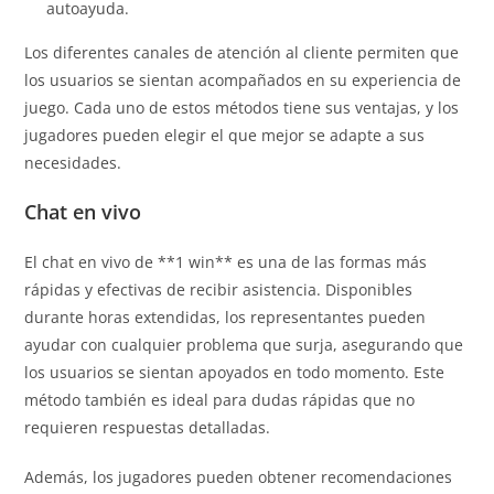
autoayuda.
Los diferentes canales de atención al cliente permiten que
los usuarios se sientan acompañados en su experiencia de
juego. Cada uno de estos métodos tiene sus ventajas, y los
jugadores pueden elegir el que mejor se adapte a sus
necesidades.
Chat en vivo
El chat en vivo de **1 win** es una de las formas más
rápidas y efectivas de recibir asistencia. Disponibles
durante horas extendidas, los representantes pueden
ayudar con cualquier problema que surja, asegurando que
los usuarios se sientan apoyados en todo momento. Este
método también es ideal para dudas rápidas que no
requieren respuestas detalladas.
Además, los jugadores pueden obtener recomendaciones