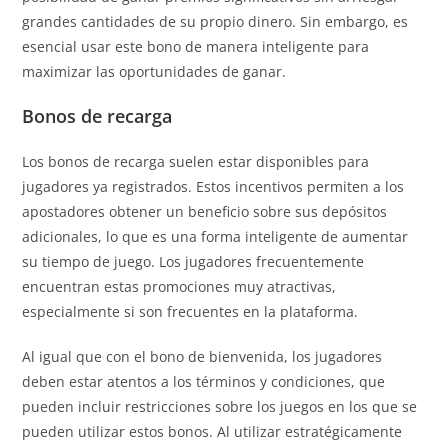
grandes cantidades de su propio dinero. Sin embargo, es
esencial usar este bono de manera inteligente para
maximizar las oportunidades de ganar.
Bonos de recarga
Los bonos de recarga suelen estar disponibles para
jugadores ya registrados. Estos incentivos permiten a los
apostadores obtener un beneficio sobre sus depósitos
adicionales, lo que es una forma inteligente de aumentar
su tiempo de juego. Los jugadores frecuentemente
encuentran estas promociones muy atractivas,
especialmente si son frecuentes en la plataforma.
Al igual que con el bono de bienvenida, los jugadores
deben estar atentos a los términos y condiciones, que
pueden incluir restricciones sobre los juegos en los que se
pueden utilizar estos bonos. Al utilizar estratégicamente