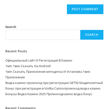
Search
SEARCH
Recent Posts
Официальный сайт И Регистрация В Казино
1win 1вин Скачать На Android
1win Скачать Приложение методичка И Установка 1вин
Приложение
Водка казино промокод при регистрации GET50 Бездепозитный
бонус при регистрации в Vodka Casinoпромокод водка казино
Бонусы Водка Казино 2025 Промокодказино водка бонус
Recent Comments