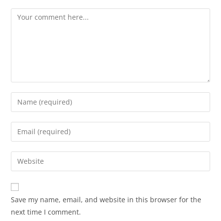
Save my name, email, and website in this browser for the
next time I comment.