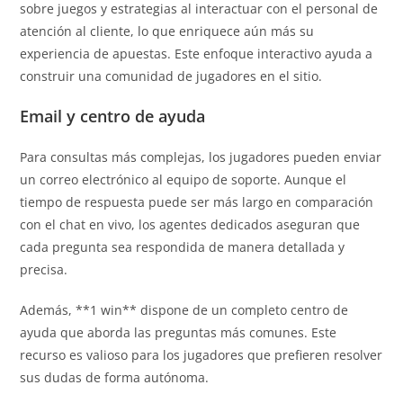
sobre juegos y estrategias al interactuar con el personal de
atención al cliente, lo que enriquece aún más su
experiencia de apuestas. Este enfoque interactivo ayuda a
construir una comunidad de jugadores en el sitio.
Email y centro de ayuda
Para consultas más complejas, los jugadores pueden enviar
un correo electrónico al equipo de soporte. Aunque el
tiempo de respuesta puede ser más largo en comparación
con el chat en vivo, los agentes dedicados aseguran que
cada pregunta sea respondida de manera detallada y
precisa.
Además, **1 win** dispone de un completo centro de
ayuda que aborda las preguntas más comunes. Este
recurso es valioso para los jugadores que prefieren resolver
sus dudas de forma autónoma.