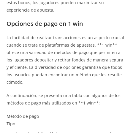
estos bonos, los jugadores pueden maximizar su
experiencia de apuesta.
Opciones de pago en 1 win
La facilidad de realizar transacciones es un aspecto crucial
cuando se trata de plataformas de apuestas. **1 win**
ofrece una variedad de métodos de pago que permiten a
los jugadores depositar y retirar fondos de manera segura
y eficiente. La diversidad de opciones garantiza que todos
los usuarios puedan encontrar un método que les resulte
cómodo.
A continuación, se presenta una tabla con algunos de los
métodos de pago más utilizados en **1 win**:
Método de pago
Tipo