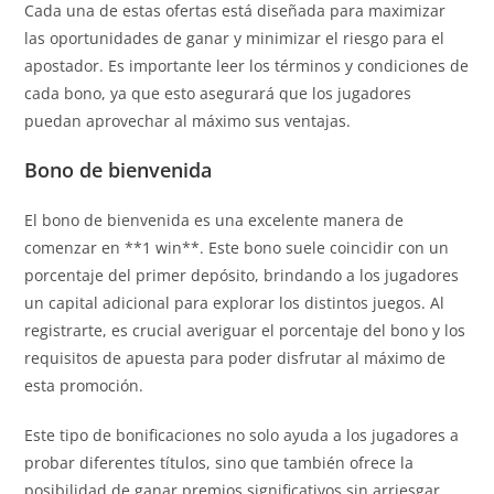
Cada una de estas ofertas está diseñada para maximizar
las oportunidades de ganar y minimizar el riesgo para el
apostador. Es importante leer los términos y condiciones de
cada bono, ya que esto asegurará que los jugadores
puedan aprovechar al máximo sus ventajas.
Bono de bienvenida
El bono de bienvenida es una excelente manera de
comenzar en **1 win**. Este bono suele coincidir con un
porcentaje del primer depósito, brindando a los jugadores
un capital adicional para explorar los distintos juegos. Al
registrarte, es crucial averiguar el porcentaje del bono y los
requisitos de apuesta para poder disfrutar al máximo de
esta promoción.
Este tipo de bonificaciones no solo ayuda a los jugadores a
probar diferentes títulos, sino que también ofrece la
posibilidad de ganar premios significativos sin arriesgar