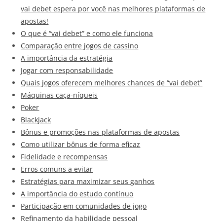
vai debet espera por você nas melhores plataformas de
apostas!
O que é “vai debet” e como ele funciona
Comparação entre jogos de cassino
A importância da estratégia
Jogar com responsabilidade
Quais jogos oferecem melhores chances de “vai debet”
Máquinas caça-níqueis
Poker
Blackjack
Bônus e promoções nas plataformas de apostas
Como utilizar bônus de forma eficaz
Fidelidade e recompensas
Erros comuns a evitar
Estratégias para maximizar seus ganhos
A importância do estudo contínuo
Participação em comunidades de jogo
Refinamento da habilidade pessoal