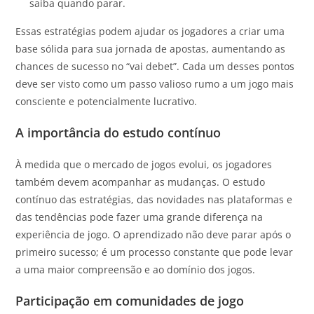
saiba quando parar.
Essas estratégias podem ajudar os jogadores a criar uma
base sólida para sua jornada de apostas, aumentando as
chances de sucesso no “vai debet”. Cada um desses pontos
deve ser visto como um passo valioso rumo a um jogo mais
consciente e potencialmente lucrativo.
A importância do estudo contínuo
À medida que o mercado de jogos evolui, os jogadores
também devem acompanhar as mudanças. O estudo
contínuo das estratégias, das novidades nas plataformas e
das tendências pode fazer uma grande diferença na
experiência de jogo. O aprendizado não deve parar após o
primeiro sucesso; é um processo constante que pode levar
a uma maior compreensão e ao domínio dos jogos.
Participação em comunidades de jogo