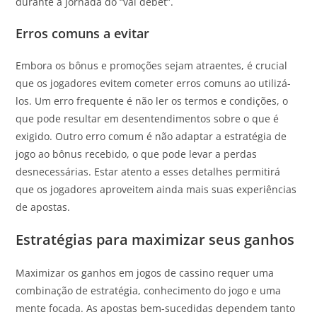
durante a jornada do “vai debet”.
Erros comuns a evitar
Embora os bônus e promoções sejam atraentes, é crucial
que os jogadores evitem cometer erros comuns ao utilizá-
los. Um erro frequente é não ler os termos e condições, o
que pode resultar em desentendimentos sobre o que é
exigido. Outro erro comum é não adaptar a estratégia de
jogo ao bônus recebido, o que pode levar a perdas
desnecessárias. Estar atento a esses detalhes permitirá
que os jogadores aproveitem ainda mais suas experiências
de apostas.
Estratégias para maximizar seus ganhos
Maximizar os ganhos em jogos de cassino requer uma
combinação de estratégia, conhecimento do jogo e uma
mente focada. As apostas bem-sucedidas dependem tanto