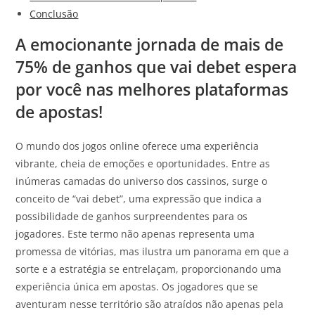
Conclusão
A emocionante jornada de mais de
75% de ganhos que vai debet espera
por você nas melhores plataformas
de apostas!
O mundo dos jogos online oferece uma experiência
vibrante, cheia de emoções e oportunidades. Entre as
inúmeras camadas do universo dos cassinos, surge o
conceito de “vai debet”, uma expressão que indica a
possibilidade de ganhos surpreendentes para os
jogadores. Este termo não apenas representa uma
promessa de vitórias, mas ilustra um panorama em que a
sorte e a estratégia se entrelaçam, proporcionando uma
experiência única em apostas. Os jogadores que se
aventuram nesse território são atraídos não apenas pela