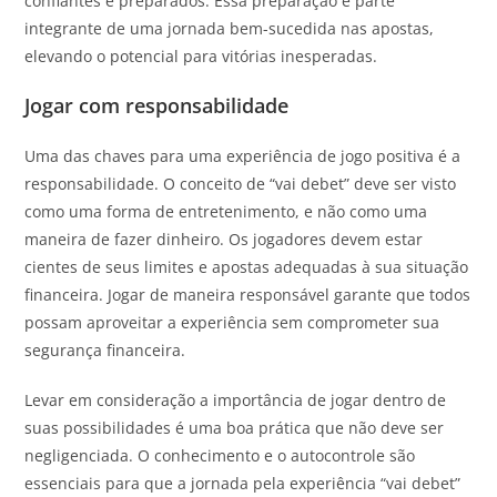
confiantes e preparados. Essa preparação é parte
integrante de uma jornada bem-sucedida nas apostas,
elevando o potencial para vitórias inesperadas.
Jogar com responsabilidade
Uma das chaves para uma experiência de jogo positiva é a
responsabilidade. O conceito de “vai debet” deve ser visto
como uma forma de entretenimento, e não como uma
maneira de fazer dinheiro. Os jogadores devem estar
cientes de seus limites e apostas adequadas à sua situação
financeira. Jogar de maneira responsável garante que todos
possam aproveitar a experiência sem comprometer sua
segurança financeira.
Levar em consideração a importância de jogar dentro de
suas possibilidades é uma boa prática que não deve ser
negligenciada. O conhecimento e o autocontrole são
essenciais para que a jornada pela experiência “vai debet”