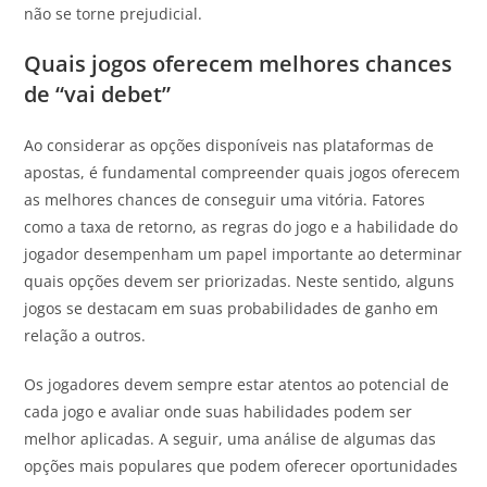
não se torne prejudicial.
Quais jogos oferecem melhores chances
de “vai debet”
Ao considerar as opções disponíveis nas plataformas de
apostas, é fundamental compreender quais jogos oferecem
as melhores chances de conseguir uma vitória. Fatores
como a taxa de retorno, as regras do jogo e a habilidade do
jogador desempenham um papel importante ao determinar
quais opções devem ser priorizadas. Neste sentido, alguns
jogos se destacam em suas probabilidades de ganho em
relação a outros.
Os jogadores devem sempre estar atentos ao potencial de
cada jogo e avaliar onde suas habilidades podem ser
melhor aplicadas. A seguir, uma análise de algumas das
opções mais populares que podem oferecer oportunidades