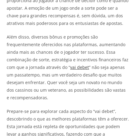
proporciona ao jogador a chance de decidir como e quando
apostar. A emoção de um jogo onde a sorte pode ser a
chave para grandes recompensas é, sem dúvida, um dos
atrativos mais poderosos para os entusiastas de apostas.
Além disso, diversos bônus e promoções são
frequentemente oferecidos nas plataformas, aumentando
ainda mais as chances de o jogador ter sucesso. Essa
combinação de sorte, estratégia e incentivos financeiros faz
com que a jornada através do “
vai debet
” não seja apenas
um passatempo, mas um verdadeiro desafio que muitos
desejam enfrentar. Quer você seja um novato no mundo
dos cassinos ou um veterano, as possibilidades são vastas
e recompensadoras.
Prepare-se para explorar cada aspecto do “vai debet”,
descobrindo o que as melhores plataformas têm a oferecer.
Esta jornada está repleta de oportunidades que podem
levar a ganhos significativos, fazendo com que a