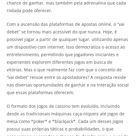
chance de ganhar, mas também pela adrenalina que cada
rodada pode oferecer.
Com a ascensão das plataformas de apostas online, o “vai
debet” se tornou mais acessível do que nunca. Hoje, é
possível jogar a partir de qualquer lugar, utilizando apenas
um dispositivo com internet. Isso democratiza o acesso ao
entretenimento, permitindo que jogadores iniciantes e
experientes explorem diferentes jogos em busca de
vitórias. Mas o que realmente faz com que o conceito de
“vai debet” ressoe entre os apostadores? A resposta reside
nas diversas oportunidades de ganhar e na interação social
que essas plataformas oferecem.
O formato dos jogos de cassino tem evoluído, incluindo
desde as tradicionais máquinas caça-níqueis até jogos de
mesa como *poker* e *blackjack*. Cada um desses jogos
possui suas próprias táticas e probabilidades, o que