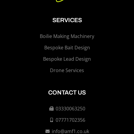
SERVICES
Boilie Making Machinery
Bespoke Bait Design
Bespoke Lead Design
Drone Services
CONTACT US
03330063250
07771702356
info@amf1.co.uk