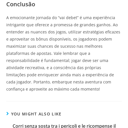
Conclusão
A emocionante jornada do “vai debet” é uma experiência
intrigante que oferece a promessa de grandes ganhos. Ao
entender as nuances dos jogos, utilizar estratégias eficazes
e aproveitar os bônus disponíveis, os jogadores podem
maximizar suas chances de sucesso nas melhores
plataformas de apostas. Vale lembrar que a
responsabilidade é fundamental; jogar deve ser uma
atividade recreativa, e a consciência das próprias
limitações pode enriquecer ainda mais a experiência de
cada jogador. Portanto, embarque nesta aventura com
confiança e aproveite ao máximo cada momento!
YOU MIGHT ALSO LIKE
Corri senza sosta tra i pericoli e le ricompense il