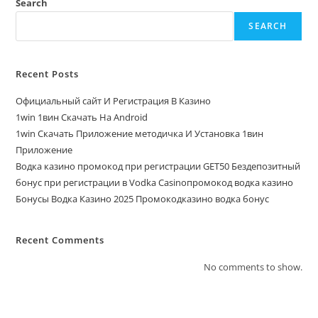
Search
SEARCH
Recent Posts
Официальный сайт И Регистрация В Казино
1win 1вин Скачать На Android
1win Скачать Приложение методичка И Установка 1вин
Приложение
Водка казино промокод при регистрации GET50 Бездепозитный
бонус при регистрации в Vodka Casinoпромокод водка казино
Бонусы Водка Казино 2025 Промокодказино водка бонус
Recent Comments
No comments to show.