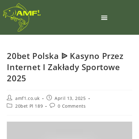
20bet Polska ᐉ Kasyno Przez
Internet I Zakłady Sportowe
2025
amf1.co.uk
April 13, 2025
20bet Pl 189
0 Comments