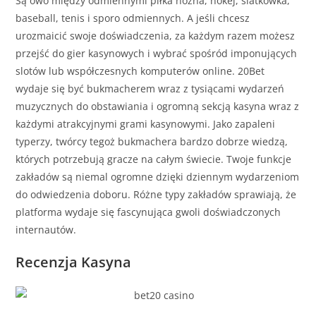
Są owo między odmiennymi piłka nożna, hokej, siatkówka,
baseball, tenis i sporo odmiennych. A jeśli chcesz
urozmaicić swoje doświadczenia, za każdym razem możesz
przejść do gier kasynowych i wybrać spośród imponujących
slotów lub współczesnych komputerów online. 20Bet
wydaje się być bukmacherem wraz z tysiącami wydarzeń
muzycznych do obstawiania i ogromną sekcją kasyna wraz z
każdymi atrakcyjnymi grami kasynowymi. Jako zapaleni
typerzy, twórcy tegoż bukmachera bardzo dobrze wiedzą,
których potrzebują gracze na całym świecie. Twoje funkcje
zakładów są niemal ogromne dzięki dziennym wydarzeniom
do odwiedzenia doboru. Różne typy zakładów sprawiają, że
platforma wydaje się fascynująca gwoli doświadczonych
internautów.
Recenzja Kasyna