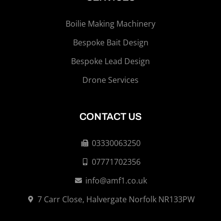
Boilie Making Machinery
Bespoke Bait Design
Bespoke Lead Design
Drone Services
CONTACT US
03330063250
07771702356
info@amf1.co.uk
7 Carr Close, Halvergate Norfolk NR133PW