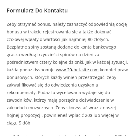
Formularz Do Kontaktu
Żeby otrzymać bonus, należy zaznaczyć odpowiednią opcję
bonusu w trakcie rejestrowania się a także dokonać
czołowej wpłaty o wartości jak najmniej 80 złotych.
Bezpłatne spiny zostaną dodane do konta bankowego
gracza według trzydzieści spinów na dzień za
pośrednictwem cztery kolejne dzionki. Jak w każdej sytuacji,
każda podaż dysponuje
www.20-bet-site.com
komplet praw
bonusowych, których każdy winien przestrzegać, żeby
zakwalifikować się do odwiedzenia uzyskania
rekompensaty. Podaż ta wycelowana wydaje się do
zawodników, którzy mają porządne doświadczenie w
zakładach muzycznych. Żeby skorzystać wraz z naszej
hojnej propozycji, powinieneś wpłacić 20$ lub więcej w
ciągu 5 dób.