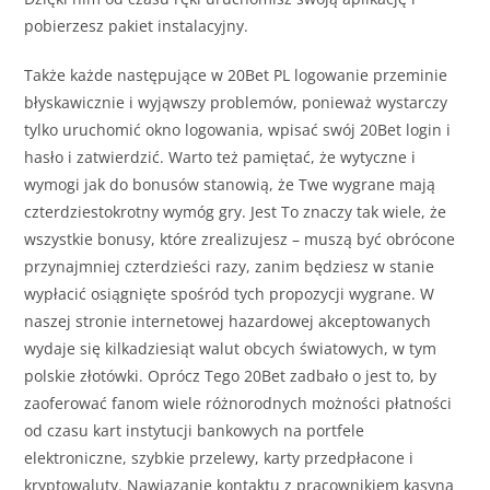
pobierzesz pakiet instalacyjny.
Także każde następujące w 20Bet PL logowanie przeminie
błyskawicznie i wyjąwszy problemów, ponieważ wystarczy
tylko uruchomić okno logowania, wpisać swój 20Bet login i
hasło i zatwierdzić. Warto też pamiętać, że wytyczne i
wymogi jak do bonusów stanowią, że Twe wygrane mają
czterdziestokrotny wymóg gry. Jest To znaczy tak wiele, że
wszystkie bonusy, które zrealizujesz – muszą być obrócone
przynajmniej czterdzieści razy, zanim będziesz w stanie
wypłacić osiągnięte spośród tych propozycji wygrane. W
naszej stronie internetowej hazardowej akceptowanych
wydaje się kilkadziesiąt walut obcych światowych, w tym
polskie złotówki. Oprócz Tego 20Bet zadbało o jest to, by
zaoferować fanom wiele różnorodnych możności płatności
od czasu kart instytucji bankowych na portfele
elektroniczne, szybkie przelewy, karty przedpłacone i
kryptowaluty. Nawiązanie kontaktu z pracownikiem kasyna