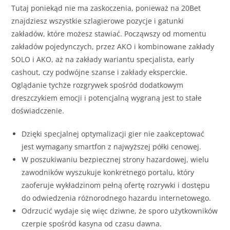
Tutaj poniekąd nie ma zaskoczenia, ponieważ na 20Bet
znajdziesz wszystkie szlagierowe pozycje i gatunki
zakładów, które możesz stawiać. Począwszy od momentu
zakładów pojedynczych, przez AKO i kombinowane zakłady
SOLO i AKO, aż na zakłady wariantu specjalista, early
cashout, czy podwójne szanse i zakłady eksperckie.
Oglądanie tychże rozgrywek spośród dodatkowym
dreszczykiem emocji i potencjalną wygraną jest to stałe
doświadczenie.
Dzięki specjalnej optymalizacji gier nie zaakceptować
jest wymagany smartfon z najwyższej półki cenowej.
W poszukiwaniu bezpiecznej strony hazardowej, wielu
zawodników wyszukuje konkretnego portalu, który
zaoferuje wykładzinom pełną ofertę rozrywki i dostępu
do odwiedzenia różnorodnego hazardu internetowego.
Odrzucić wydaje się więc dziwne, że sporo użytkowników
czerpie spośród kasyna od czasu dawna.