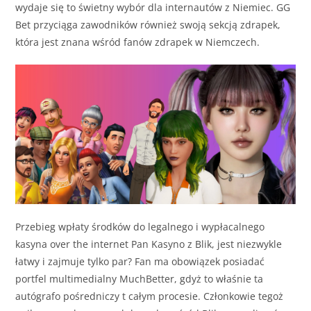
wydaje się to świetny wybór dla internautów z Niemiec. GG
Bet przyciąga zawodników również swoją sekcją zdrapek,
która jest znana wśród fanów zdrapek w Niemczech.
Przebieg wpłaty środków do legalnego i wypłacalnego
kasyna over the internet Pan Kasyno z Blik, jest niezwykle
łatwy i zajmuje tylko par? Fan ma obowiązek posiadać
portfel multimedialny MuchBetter, gdyż to właśnie ta
autógrafo pośredniczy t całym procesie. Członkowie tegoż