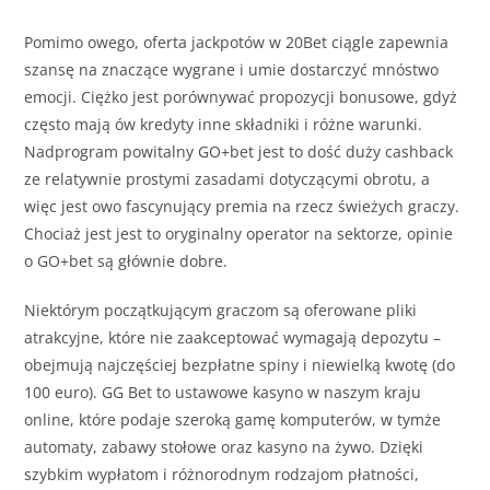
Pomimo owego, oferta jackpotów w 20Bet ciągle zapewnia
szansę na znaczące wygrane i umie dostarczyć mnóstwo
emocji. Ciężko jest porównywać propozycji bonusowe, gdyż
często mają ów kredyty inne składniki i różne warunki.
Nadprogram powitalny GO+bet jest to dość duży cashback
ze relatywnie prostymi zasadami dotyczącymi obrotu, a
więc jest owo fascynujący premia na rzecz świeżych graczy.
Chociaż jest jest to oryginalny operator na sektorze, opinie
o GO+bet są głównie dobre.
Niektórym początkującym graczom są oferowane pliki
atrakcyjne, które nie zaakceptować wymagają depozytu –
obejmują najczęściej bezpłatne spiny i niewielką kwotę (do
100 euro). GG Bet to ustawowe kasyno w naszym kraju
online, które podaje szeroką gamę komputerów, w tymże
automaty, zabawy stołowe oraz kasyno na żywo. Dzięki
szybkim wypłatom i różnorodnym rodzajom płatności,