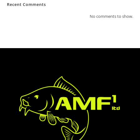
Recent Comments
No comments to show.