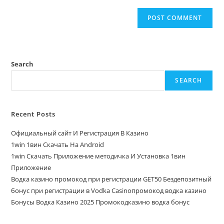
Search
SEARCH
Recent Posts
Официальный сайт И Регистрация В Казино
1win 1вин Скачать На Android
1win Скачать Приложение методичка И Установка 1вин
Приложение
Водка казино промокод при регистрации GET50 Бездепозитный
бонус при регистрации в Vodka Casinoпромокод водка казино
Бонусы Водка Казино 2025 Промокодказино водка бонус