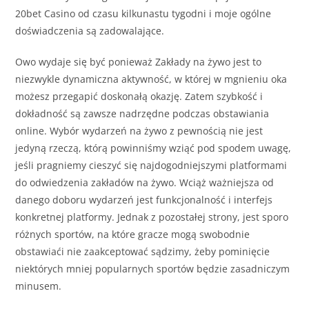
20bet Casino od czasu kilkunastu tygodni i moje ogólne
doświadczenia są zadowalające.
Owo wydaje się być ponieważ Zakłady na żywo jest to
niezwykle dynamiczna aktywność, w której w mgnieniu oka
możesz przegapić doskonałą okazję. Zatem szybkość i
dokładność są zawsze nadrzędne podczas obstawiania
online. Wybór wydarzeń na żywo z pewnością nie jest
jedyną rzeczą, którą powinniśmy wziąć pod spodem uwagę,
jeśli pragniemy cieszyć się najdogodniejszymi platformami
do odwiedzenia zakładów na żywo. Wciąż ważniejsza od
danego doboru wydarzeń jest funkcjonalność i interfejs
konkretnej platformy. Jednak z pozostałej strony, jest sporo
różnych sportów, na które gracze mogą swobodnie
obstawiaći nie zaakceptować sądzimy, żeby pominięcie
niektórych mniej popularnych sportów będzie zasadniczym
minusem.