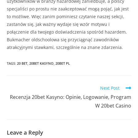
użytkowników w branży hazardowej zaniedbuje, a polscy
specjaliści po prostu nie zaakceptować mogą pojąć, jak jest
to możliwe. Więc zanim pominiesz czytanie naszej sekcji,
zastanów się, jak ważny wydaje się wzór motywu i
połączenie dla twojego doświadczenia spośród hazardem.
Bukmacher oldschoolowa się przyciągnąć zawodników
atrakcyjnymi stawkami, szczególnie na znane zdarzenia.
TAGS
:
20 BET
,
20BET KASYNO
,
20BET PL
Next Post
Recenzja 20bet Kasyno: Opinie, Logowanie, Program
W 20bet Casino
Leave a Reply